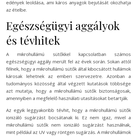
edények leoldása, ami káros anyagok bejutását okozhatja
az ételbe.
Egészségügyi aggályok
és tévhitek
A mikrohullámú sütőkkel kapcsolatban számos
egészségügyi aggály merült fel az évek során. Sokan attól
félnek, hogy a mikrohullámú sütők által kibocsátott hullámok
károsak lehetnek az emberi szervezetre. Azonban a
tudományos közösség által végzett kutatások többsége
azt mutatja, hogy a mikrohullámú sütők biztonságosak,
amennyiben a megfelelő használati utasításokat betartják.
Az egyik leggyakoribb tévhit, hogy a mikrohullámú sütők
ionizáló sugárzást bocsátanak ki. Ez nem igaz, mivel a
mikrohullámú sütők nem ionizáló sugárzást használnak,
mint például az UV vagy röntgen sugárzás. A mikrohullámok