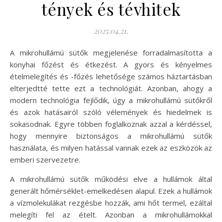
tények és tévhitek
2025.04.21.
A mikrohullámú sütők megjelenése forradalmasította a
konyhai főzést és étkezést. A gyors és kényelmes
ételmelegítés és -főzés lehetősége számos háztartásban
elterjedtté tette ezt a technológiát. Azonban, ahogy a
modern technológia fejlődik, úgy a mikrohullámú sütőkről
és azok hatásairól szóló vélemények és hiedelmek is
sokasodnak. Egyre többen foglalkoznak azzal a kérdéssel,
hogy mennyire biztonságos a mikrohullámú sütők
használata, és milyen hatással vannak ezek az eszközök az
emberi szervezetre.
A mikrohullámú sütők működési elve a hullámok által
generált hőmérséklet-emelkedésen alapul. Ezek a hullámok
a vízmolekulákat rezgésbe hozzák, ami hőt termel, ezáltal
melegíti fel az ételt. Azonban a mikrohullámokkal