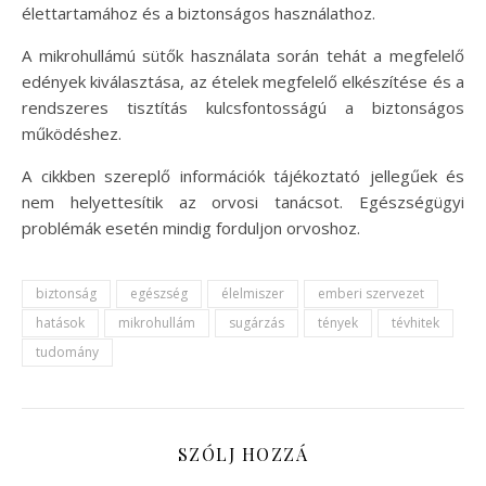
élettartamához és a biztonságos használathoz.
A mikrohullámú sütők használata során tehát a megfelelő
edények kiválasztása, az ételek megfelelő elkészítése és a
rendszeres tisztítás kulcsfontosságú a biztonságos
működéshez.
A cikkben szereplő információk tájékoztató jellegűek és
nem helyettesítik az orvosi tanácsot. Egészségügyi
problémák esetén mindig forduljon orvoshoz.
biztonság
egészség
élelmiszer
emberi szervezet
hatások
mikrohullám
sugárzás
tények
tévhitek
tudomány
SZÓLJ HOZZÁ