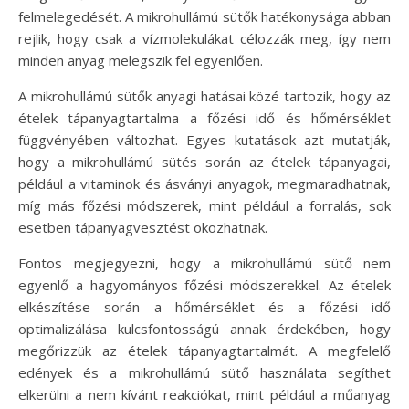
felmelegedését. A mikrohullámú sütők hatékonysága abban
rejlik, hogy csak a vízmolekulákat célozzák meg, így nem
minden anyag melegszik fel egyenlően.
A mikrohullámú sütők anyagi hatásai közé tartozik, hogy az
ételek tápanyagtartalma a főzési idő és hőmérséklet
függvényében változhat. Egyes kutatások azt mutatják,
hogy a mikrohullámú sütés során az ételek tápanyagai,
például a vitaminok és ásványi anyagok, megmaradhatnak,
míg más főzési módszerek, mint például a forralás, sok
esetben tápanyagvesztést okozhatnak.
Fontos megjegyezni, hogy a mikrohullámú sütő nem
egyenlő a hagyományos főzési módszerekkel. Az ételek
elkészítése során a hőmérséklet és a főzési idő
optimalizálása kulcsfontosságú annak érdekében, hogy
megőrizzük az ételek tápanyagtartalmát. A megfelelő
edények és a mikrohullámú sütő használata segíthet
elkerülni a nem kívánt reakciókat, mint például a műanyag