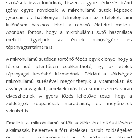
szokások összefonódnak, hiszen a gyors étkezés iránti
igény egyre növekszik. A mikrohullámú sütők képesek
gyorsan és hatékonyan felmelegíteni az ételeket, ami
különösen hasznos lehet a rohanó életvitel mellett.
Azonban fontos, hogy a mikrohullámú sütő használata
mellett figyeljünk az ételek minőségére és
tápanyagtartalmára is.
A mikrohullámú sütőben történő főzés egyik előnye, hogy a
főzési idő jelentősen csökkenthető, így az ételek
tápanyagai kevésbé károsodnak. Például a zöldségek
mikrohullámú sütésével megőrizhetjük a vitaminokat és
ásványi anyagokat, amelyek más főzési módszerek során
elveszhetnek. A gyors főzés lehetővé teszi, hogy a
zöldségek roppanósak maradjanak, és megőrizzék
színüket is.
Emellett a mikrohullámú sütők sokféle étel elkészítésére
alkalmasak, beleértve a főtt ételeket, párolt zöldségeket
és akár a süteményeket is. A változatos étrend