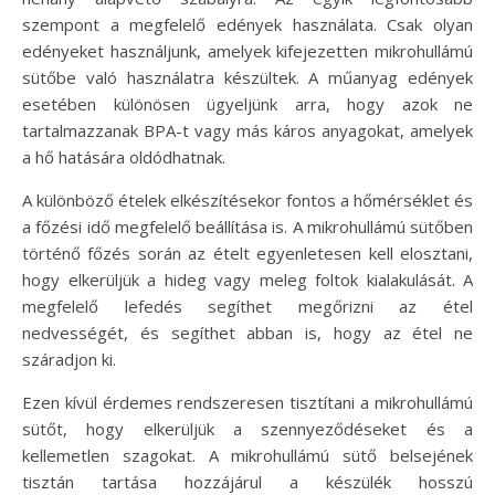
szempont a megfelelő edények használata. Csak olyan
edényeket használjunk, amelyek kifejezetten mikrohullámú
sütőbe való használatra készültek. A műanyag edények
esetében különösen ügyeljünk arra, hogy azok ne
tartalmazzanak BPA-t vagy más káros anyagokat, amelyek
a hő hatására oldódhatnak.
A különböző ételek elkészítésekor fontos a hőmérséklet és
a főzési idő megfelelő beállítása is. A mikrohullámú sütőben
történő főzés során az ételt egyenletesen kell elosztani,
hogy elkerüljük a hideg vagy meleg foltok kialakulását. A
megfelelő lefedés segíthet megőrizni az étel
nedvességét, és segíthet abban is, hogy az étel ne
száradjon ki.
Ezen kívül érdemes rendszeresen tisztítani a mikrohullámú
sütőt, hogy elkerüljük a szennyeződéseket és a
kellemetlen szagokat. A mikrohullámú sütő belsejének
tisztán tartása hozzájárul a készülék hosszú