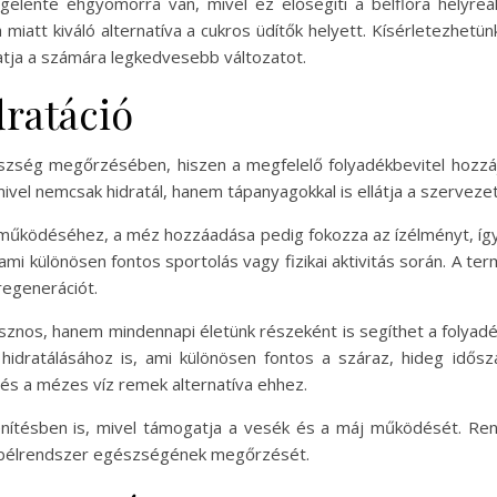
gelente éhgyomorra van, mivel ez elősegíti a bélflóra helyreál
a miatt kiváló alternatíva a cukros üdítők helyett. Kísérletezhet
atja a számára legkedvesebb változatot.
dratáció
észség megőrzésében, hiszen a megfelelő folyadékbevitel hozzá
 mivel nemcsak hidratál, hanem tápanyagokkal is ellátja a szervezet
 működéséhez, a méz hozzáadása pedig fokozza az ízélményt, íg
, ami különösen fontos sportolás vagy fizikai aktivitás során. A 
regenerációt.
nos, hanem mindennapi életünk részeként is segíthet a folyadék
 hidratálásához is, ami különösen fontos a száraz, hideg id
 és a mézes víz remek alternatíva ehhez.
enítésben is, mivel támogatja a vesék és a máj működését. Ren
 a bélrendszer egészségének megőrzését.