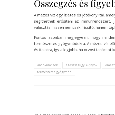
Összegzés és figye
A mézes víz egy ízletes és jótékony ital, a
segíthetnek erősíteni az immunrendszert, j
választás, hiszen nemcsak frissítő, hanem táplá
Fontos azonban megjegyezni, hogy minden 
természetes gyógymódokra. A mézes víz előn
és italokra, így a legjobb, ha orvosi tanácsot
antioxidánsok
egészségügyi előnyök
emész
természetes gyógymód