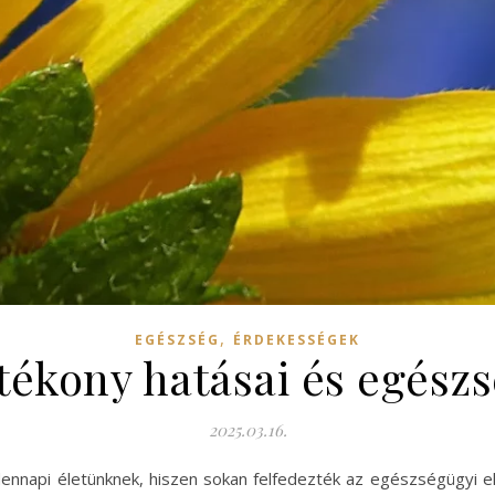
,
EGÉSZSÉG
ÉRDEKESSÉGEK
tékony hatásai és egész
2025.03.16.
nnapi életünknek, hiszen sokan felfedezték az egészségügyi el