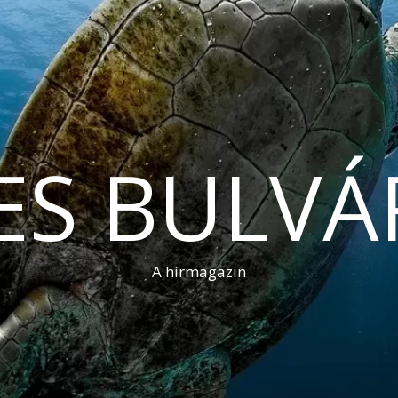
ES BULVÁ
A hírmagazin