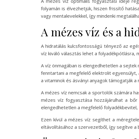
A mézes víz optimális fogyasztási ideje reg
folyamán is élvezhetjük, hiszen frissítő hatás
vagy mentalevelekkel, így mindenki megtalálh
A mézes víz és a hi
A hidratálás kulcsfontosságú tényező az eg
víz kiváló választás lehet a folyadékpótlásra,
A víz önmagában is elengedhetetlen a sejtek
fenntartani a megfelelő elektrolit egyensúlyt
a vitaminok és ásványi anyagok támogatják a 
A mézes víz nemcsak a sportolók számára hasz
mézes víz fogyasztása hozzájárulhat a bőr
elengedhetetlen a megfelelő folyadékbevitel,
Ezen kívül a mézes víz segíthet a méregtel
eltávolításához a szervezetből, így segítve