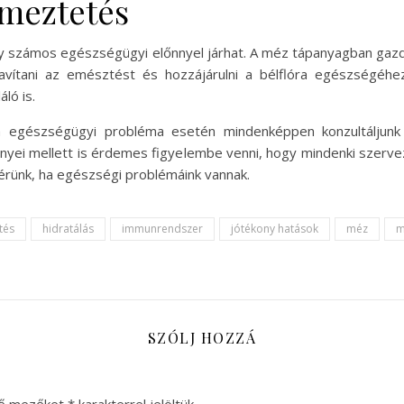
lmeztetés
mely számos egészségügyi előnnyel járhat. A méz tápanyagban gaz
avítani az emésztést és hozzájárulni a bélflóra egészségéhe
ló is.
egészségügyi probléma esetén mindenképpen konzultáljunk 
yei mellett is érdemes figyelembe venni, hogy mindenki szerve
 kérünk, ha egészségi problémáink vannak.
tés
hidratálás
immunrendszer
jótékony hatások
méz
m
SZÓLJ HOZZÁ