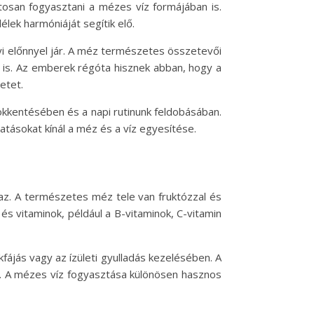
osan fogyasztani a mézes víz formájában is.
élek harmóniáját segítik elő.
i előnnyel jár. A méz természetes összetevői
 is. Az emberek régóta hisznek abban, hogy a
etet.
ökkentésében és a napi rutinunk feldobásában.
tásokat kínál a méz és a víz egyesítése.
az. A természetes méz tele van fruktózzal és
és vitaminok, például a B-vitaminok, C-vitamin
fájás vagy az ízületi gyulladás kezelésében. A
n. A mézes víz fogyasztása különösen hasznos