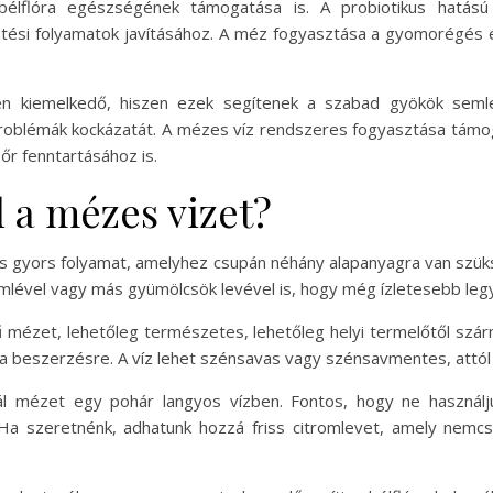
bélflóra egészségének támogatása is. A probiotikus hatású
ési folyamatok javításához. A méz fogyasztása a gyomorégés é
én kiemelkedő, hiszen ezek segítenek a szabad gyökök semle
problémák kockázatát. A mézes víz rendszeres fogyasztása támoga
r fenntartásához is.
 a mézes vizet?
és gyors folyamat, amelyhez csupán néhány alapanyagra van szü
tromlével vagy más gyümölcsök levével is, hogy még ízletesebb leg
ű mézet, lehetőleg természetes, lehetőleg helyi termelőtől sz
i a beszerzésre. A víz lehet szénsavas vagy szénsavmentes, attól
ál mézet egy pohár langyos vízben. Fontos, hogy ne használj
 Ha szeretnénk, adhatunk hozzá friss citromlevet, amely nemcs