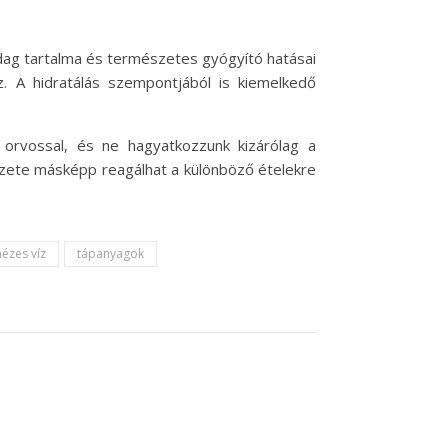
dag tartalma és természetes gyógyító hatásai
z. A hidratálás szempontjából is kiemelkedő
orvossal, és ne hagyatkozzunk kizárólag a
zete másképp reagálhat a különböző ételekre
ézes víz
tápanyagok