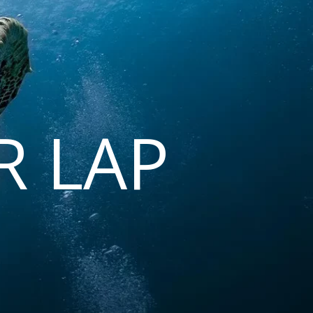
R LAP