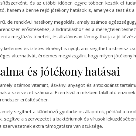
ítőszerként, és az utóbbi időben egyre többen kezdik el tudat
ó, hanem a benne rejlő jótékony hatások is, amelyek a test és a l
erű, de rendkívül hatékony megoldás, amely számos egészségügy
nrendszer erősítéséhez, a hidratáláshoz és a méregtelenítéshez
eni a megfázás tüneteit, és általánosan támogathatja a jó közérz
 kellemes és ízletes élményt is nyújt, ami segíthet a stressz cs
ges alternatívát, érdemes megvizsgálni, hogy milyen jótékony ha
alma és jótékony hatásai
amely számos vitamint, ásványi anyagot és antioxidánst tartalm
anak a szervezet számára. Ezen kívül a mézben található enzimek 
nrendszer erősítésében.
amely segíthet a különböző gyulladásos állapotok, például a torok
, segítve a szervezetet a baktériumok és vírusok leküzdésébe
r a szervezetnek extra támogatásra van szüksége.