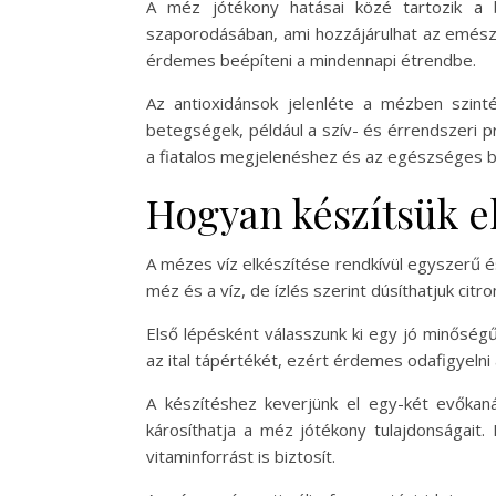
A méz jótékony hatásai közé tartozik a 
szaporodásában, ami hozzájárulhat az emészt
érdemes beépíteni a mindennapi étrendbe.
Az antioxidánsok jelenléte a mézben szint
betegségek, például a szív- és érrendszeri 
a fiatalos megjelenéshez és az egészséges bő
Hogyan készítsük el
A mézes víz elkészítése rendkívül egyszerű 
méz és a víz, de ízlés szerint dúsíthatjuk ci
Első lépésként válasszunk ki egy jó minőség
az ital tápértékét, ezért érdemes odafigyeln
A készítéshez keverjünk el egy-két evőkan
károsíthatja a méz jótékony tulajdonságait.
vitaminforrást is biztosít.