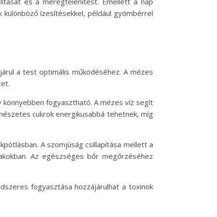
lítását és a méregtelenítést. Emellett a nap
ünk különböző ízesítésekkel, például gyömbérrel
járul a test optimális működéséhez. A mézes
et.
y könnyebben fogyasztható. A mézes víz segít
természetes cukrok energikusabbá tehetnek, míg
pótlásban. A szomjúság csillapítása mellett a
őszakokban. Az egészséges bőr megőrzéséhez
dszeres fogyasztása hozzájárulhat a toxinok