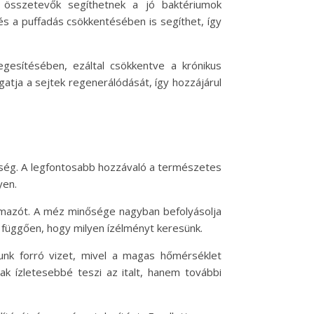
 összetevők segíthetnek a jó baktériumok
s a puffadás csökkentésében is segíthet, így
gesítésében, ezáltal csökkentve a krónikus
tja a sejtek regenerálódását, így hozzájárul
kség. A legfontosabb hozzávaló a természetes
yen.
ármazót. A méz minősége nagyban befolyásolja
 függően, hogy milyen ízélményt keresünk.
unk forró vizet, mivel a magas hőmérséklet
ak ízletesebbé teszi az italt, hanem további