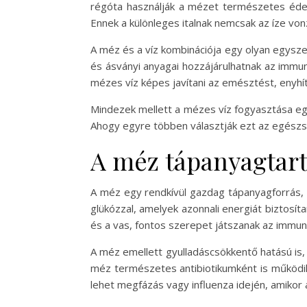
régóta használják a mézet természetes édes
Ennek a különleges italnak nemcsak az íze vonz
A méz és a víz kombinációja egy olyan egysz
és ásványi anyagai hozzájárulhatnak az immu
mézes víz képes javítani az emésztést, enyhít
Mindezek mellett a mézes víz fogyasztása egy
Ahogy egyre többen választják ezt az egészsé
A méz tápanyagtart
A méz egy rendkívül gazdag tápanyagforrás, 
glükózzal, amelyek azonnali energiát biztosít
és a vas, fontos szerepet játszanak az immu
A méz emellett gyulladáscsökkentő hatású is, 
méz természetes antibiotikumként is működik
lehet megfázás vagy influenza idején, amiko