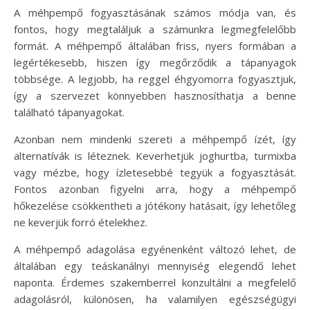
A méhpempő fogyasztásának számos módja van, és
fontos, hogy megtaláljuk a számunkra legmegfelelőbb
formát. A méhpempő általában friss, nyers formában a
legértékesebb, hiszen így megőrződik a tápanyagok
többsége. A legjobb, ha reggel éhgyomorra fogyasztjuk,
így a szervezet könnyebben hasznosíthatja a benne
található tápanyagokat.
Azonban nem mindenki szereti a méhpempő ízét, így
alternatívák is léteznek. Keverhetjük joghurtba, turmixba
vagy mézbe, hogy ízletesebbé tegyük a fogyasztását.
Fontos azonban figyelni arra, hogy a méhpempő
hőkezelése csökkentheti a jótékony hatásait, így lehetőleg
ne keverjük forró ételekhez.
A méhpempő adagolása egyénenként változó lehet, de
általában egy teáskanálnyi mennyiség elegendő lehet
naponta. Érdemes szakemberrel konzultálni a megfelelő
adagolásról, különösen, ha valamilyen egészségügyi