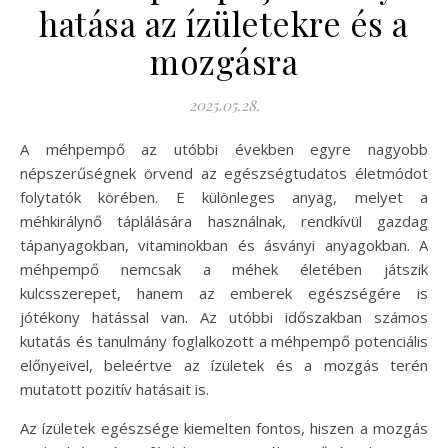
hatása az ízületekre és a
mozgásra
2025.05.28.
A méhpempő az utóbbi években egyre nagyobb
népszerűségnek örvend az egészségtudatos életmódot
folytatók körében. E különleges anyag, melyet a
méhkirálynő táplálására használnak, rendkívül gazdag
tápanyagokban, vitaminokban és ásványi anyagokban. A
méhpempő nemcsak a méhek életében játszik
kulcsszerepet, hanem az emberek egészségére is
jótékony hatással van. Az utóbbi időszakban számos
kutatás és tanulmány foglalkozott a méhpempő potenciális
előnyeivel, beleértve az ízületek és a mozgás terén
mutatott pozitív hatásait is.
Az ízületek egészsége kiemelten fontos, hiszen a mozgás