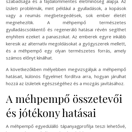
szabadsága és a fájdalommentes életminőség alapja. Az
ízületi problémák, mint például a gyulladások, a kopások
vagy a reumás megbetegedések, sok ember életét
megnehezítik. A méhpempő természetes
gyulladáscsökkentő és regeneráló hatásai révén segíthet
enyhíteni ezeket a panaszokat. Az emberek egyre inkább
keresik az alternatív megoldásokat a gyógyszerek mellett,
és a méhpempő egy olyan természetes forrás, amely
számos előnyt kínálhat.
A következőkben mélyebben megvizsgáljuk a méhpempő
hatásait, különös figyelmet fordítva arra, hogyan járulhat
hozzá az ízületek egészségéhez és a mozgás javításához.
A méhpempő összetevői
és jótékony hatásai
A méhpempő egyedülálló tápanyagprofilja teszi lehetővé,