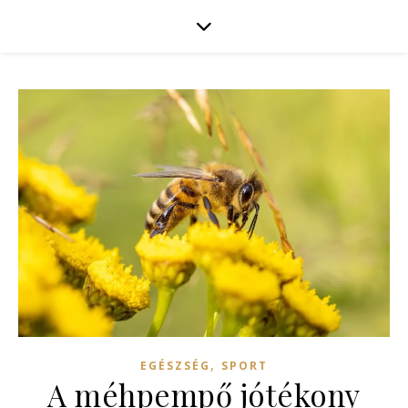
,
EGÉSZSÉG
SPORT
A méhpempő jótékony