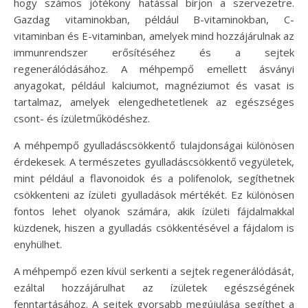
hogy számos jótékony hatással bírjon a szervezetre.
Gazdag vitaminokban, például B-vitaminokban, C-
vitaminban és E-vitaminban, amelyek mind hozzájárulnak az
immunrendszer erősítéséhez és a sejtek
regenerálódásához. A méhpempő emellett ásványi
anyagokat, például kalciumot, magnéziumot és vasat is
tartalmaz, amelyek elengedhetetlenek az egészséges
csont- és ízületműködéshez.
A méhpempő gyulladáscsökkentő tulajdonságai különösen
érdekesek. A természetes gyulladáscsökkentő vegyületek,
mint például a flavonoidok és a polifenolok, segíthetnek
csökkenteni az ízületi gyulladások mértékét. Ez különösen
fontos lehet olyanok számára, akik ízületi fájdalmakkal
küzdenek, hiszen a gyulladás csökkentésével a fájdalom is
enyhülhet.
A méhpempő ezen kívül serkenti a sejtek regenerálódását,
ezáltal hozzájárulhat az ízületek egészségének
fenntartásához. A sejtek gyorsabb megújulása segíthet a