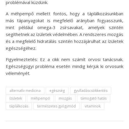
problémával küzdünk.
A méhpempő mellett fontos, hogy a táplálkozásunkban
más tápanyagokat is megfelelő arányban fogyasszunk,
mint például omega-3 zsírsavakat, amelyek szintén
segíthetnek az ízületek védelmében. A rendszeres mozgás
és a megfelelő hidratálás szintén hozzájárulhat az ízületek
egészségéhez.
Figyelmeztetés: Ez a cikk nem számít orvosi tanácsnak.
Egészségügyi probléma esetén mindig kérjük ki orvosunk
véleményét.
alternatív medicina
egészség
gyulladáscsökkentés
ízületek
méhpempő
mozgás
támogató hatás
táplálkozás
természetes gyógymód
vitaminok