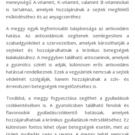
mennyiségű A-vitamint, K-vitamint, valamint B-vitaminokat
is tartalmaz, amelyek hozzájárulnak a sejtek megfelelő
működéséhez és az anyagcseréhez.
A meggy egyik legfontosabb tulajdonsága az antioxidáns
hatása. Az antioxidánsok segítenek semlegesíteni a
szabadgyököket a szervezetben, amelyek károsíthatják a
sejteket és hozzájárulhatnak a krónikus betegségek
kialakulásához. A meggyben található antocianinok, amelyek
a gyümölcs színét is adják, különösen erős antioxidáns
hatással rendelkeznek. Ezek a vegyületek nemcsak a sejtek
védelmét szolgálják, hanem hozzájárulnak a szív- és
érrendszeri betegségek megelőzéséhez is.
Továbbá, a meggy fogyasztása segíthet a gyulladások
csökkentésében is. A gyümölcsben található fenolok és
flavonoidok gyulladáscsökkentő hatásúak, amelyek
hozzájárulhatnak a krónikus gyulladások mérsékléséhez. Ez
különösen fontos lehet olyan betegségek esetén, mint az
ízületi gyulladás vagy a reuma. A meggy tehát nemcsak