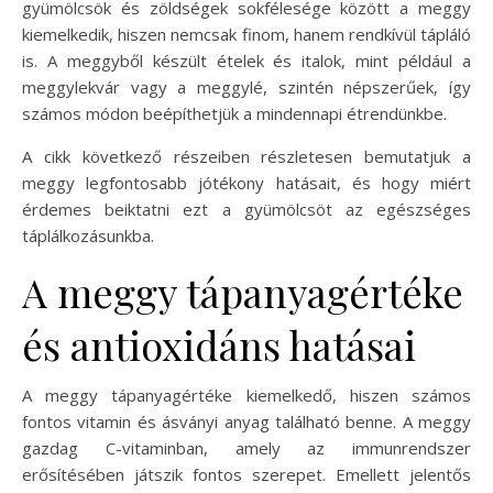
gyümölcsök és zöldségek sokfélesége között a meggy
kiemelkedik, hiszen nemcsak finom, hanem rendkívül tápláló
is. A meggyből készült ételek és italok, mint például a
meggylekvár vagy a meggylé, szintén népszerűek, így
számos módon beépíthetjük a mindennapi étrendünkbe.
A cikk következő részeiben részletesen bemutatjuk a
meggy legfontosabb jótékony hatásait, és hogy miért
érdemes beiktatni ezt a gyümölcsöt az egészséges
táplálkozásunkba.
A meggy tápanyagértéke
és antioxidáns hatásai
A meggy tápanyagértéke kiemelkedő, hiszen számos
fontos vitamin és ásványi anyag található benne. A meggy
gazdag C-vitaminban, amely az immunrendszer
erősítésében játszik fontos szerepet. Emellett jelentős