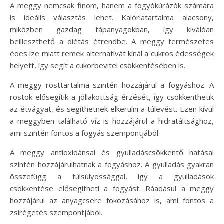
A meggy nemcsak finom, hanem a fogyókúrázók számára
is ideális választás lehet. Kalóriatartalma alacsony,
miközben gazdag tápanyagokban, így kiválóan
beilleszthető a diétás étrendbe. A meggy természetes
édes íze miatt remek alternatívát kínál a cukros édességek
helyett, így segít a cukorbevitel csökkentésében is.
A meggy rosttartalma szintén hozzájárul a fogyáshoz. A
rostok elősegítik a jóllakottság érzését, így csökkenthetik
az étvágyat, és segíthetnek elkerülni a túlevést. Ezen kívül
a meggyben található víz is hozzájárul a hidratáltsághoz,
ami szintén fontos a fogyás szempontjából.
A meggy antioxidánsai és gyulladáscsökkentő hatásai
szintén hozzájárulhatnak a fogyáshoz. A gyulladás gyakran
összefügg a túlsúlyossággal, így a gyulladások
csökkentése elősegítheti a fogyást. Ráadásul a meggy
hozzájárul az anyagcsere fokozásához is, ami fontos a
zsírégetés szempontjából.