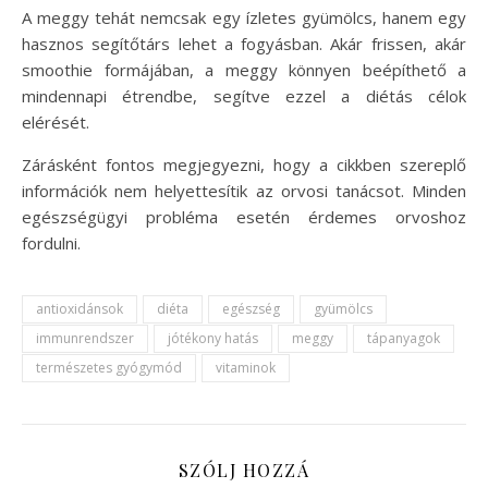
A meggy tehát nemcsak egy ízletes gyümölcs, hanem egy
hasznos segítőtárs lehet a fogyásban. Akár frissen, akár
smoothie formájában, a meggy könnyen beépíthető a
mindennapi étrendbe, segítve ezzel a diétás célok
elérését.
Zárásként fontos megjegyezni, hogy a cikkben szereplő
információk nem helyettesítik az orvosi tanácsot. Minden
egészségügyi probléma esetén érdemes orvoshoz
fordulni.
antioxidánsok
diéta
egészség
gyümölcs
immunrendszer
jótékony hatás
meggy
tápanyagok
természetes gyógymód
vitaminok
SZÓLJ HOZZÁ