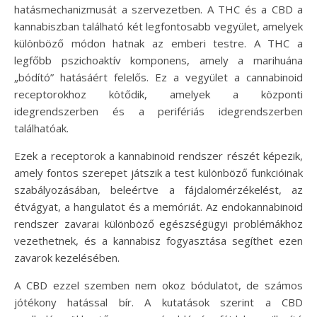
hatásmechanizmusát a szervezetben. A THC és a CBD a
kannabiszban található két legfontosabb vegyület, amelyek
különböző módon hatnak az emberi testre. A THC a
legfőbb pszichoaktív komponens, amely a marihuána
„bódító” hatásáért felelős. Ez a vegyület a cannabinoid
receptorokhoz kötődik, amelyek a központi
idegrendszerben és a perifériás idegrendszerben
találhatóak.
Ezek a receptorok a kannabinoid rendszer részét képezik,
amely fontos szerepet játszik a test különböző funkcióinak
szabályozásában, beleértve a fájdalomérzékelést, az
étvágyat, a hangulatot és a memóriát. Az endokannabinoid
rendszer zavarai különböző egészségügyi problémákhoz
vezethetnek, és a kannabisz fogyasztása segíthet ezen
zavarok kezelésében.
A CBD ezzel szemben nem okoz bódulatot, de számos
jótékony hatással bír. A kutatások szerint a CBD