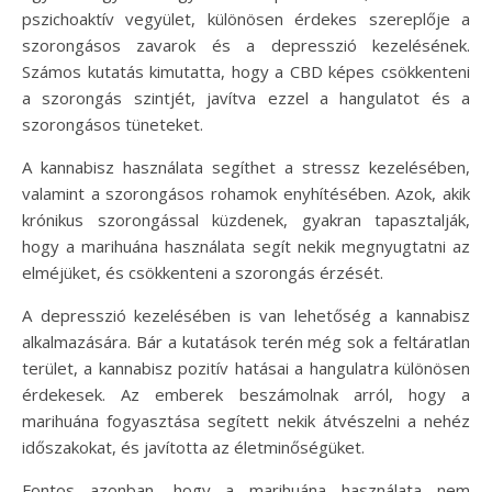
pszichoaktív vegyület, különösen érdekes szereplője a
szorongásos zavarok és a depresszió kezelésének.
Számos kutatás kimutatta, hogy a CBD képes csökkenteni
a szorongás szintjét, javítva ezzel a hangulatot és a
szorongásos tüneteket.
A kannabisz használata segíthet a stressz kezelésében,
valamint a szorongásos rohamok enyhítésében. Azok, akik
krónikus szorongással küzdenek, gyakran tapasztalják,
hogy a marihuána használata segít nekik megnyugtatni az
elméjüket, és csökkenteni a szorongás érzését.
A depresszió kezelésében is van lehetőség a kannabisz
alkalmazására. Bár a kutatások terén még sok a feltáratlan
terület, a kannabisz pozitív hatásai a hangulatra különösen
érdekesek. Az emberek beszámolnak arról, hogy a
marihuána fogyasztása segített nekik átvészelni a nehéz
időszakokat, és javította az életminőségüket.
Fontos azonban, hogy a marihuána használata nem