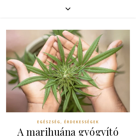
,
EGÉSZSÉG
ÉRDEKESSÉGEK
A marihuána gyógyító