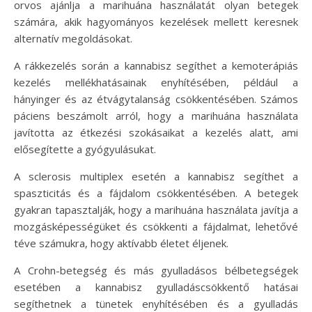
orvos ajánlja a marihuána használatát olyan betegek
számára, akik hagyományos kezelések mellett keresnek
alternatív megoldásokat.
A rákkezelés során a kannabisz segíthet a kemoterápiás
kezelés mellékhatásainak enyhítésében, például a
hányinger és az étvágytalanság csökkentésében. Számos
páciens beszámolt arról, hogy a marihuána használata
javította az étkezési szokásaikat a kezelés alatt, ami
elősegítette a gyógyulásukat.
A sclerosis multiplex esetén a kannabisz segíthet a
spaszticitás és a fájdalom csökkentésében. A betegek
gyakran tapasztalják, hogy a marihuána használata javítja a
mozgásképességüket és csökkenti a fájdalmat, lehetővé
téve számukra, hogy aktívabb életet éljenek.
A Crohn-betegség és más gyulladásos bélbetegségek
esetében a kannabisz gyulladáscsökkentő hatásai
segíthetnek a tünetek enyhítésében és a gyulladás