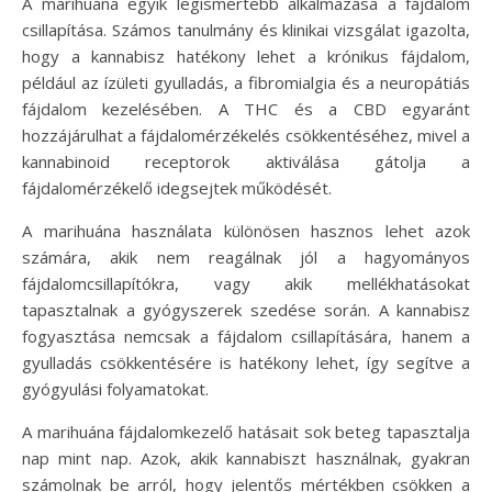
A marihuána egyik legismertebb alkalmazása a fájdalom
csillapítása. Számos tanulmány és klinikai vizsgálat igazolta,
hogy a kannabisz hatékony lehet a krónikus fájdalom,
például az ízületi gyulladás, a fibromialgia és a neuropátiás
fájdalom kezelésében. A THC és a CBD egyaránt
hozzájárulhat a fájdalomérzékelés csökkentéséhez, mivel a
kannabinoid receptorok aktiválása gátolja a
fájdalomérzékelő idegsejtek működését.
A marihuána használata különösen hasznos lehet azok
számára, akik nem reagálnak jól a hagyományos
fájdalomcsillapítókra, vagy akik mellékhatásokat
tapasztalnak a gyógyszerek szedése során. A kannabisz
fogyasztása nemcsak a fájdalom csillapítására, hanem a
gyulladás csökkentésére is hatékony lehet, így segítve a
gyógyulási folyamatokat.
A marihuána fájdalomkezelő hatásait sok beteg tapasztalja
nap mint nap. Azok, akik kannabiszt használnak, gyakran
számolnak be arról, hogy jelentős mértékben csökken a