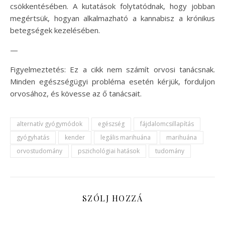
csökkentésében. A kutatások folytatódnak, hogy jobban
megértsük, hogyan alkalmazható a kannabisz a krónikus
betegségek kezelésében.
—
Figyelmeztetés: Ez a cikk nem számít orvosi tanácsnak.
Minden egészségügyi probléma esetén kérjük, forduljon
orvosához, és kövesse az ő tanácsait.
alternatív gyógymódok
egészség
fájdalomcsillapítás
gyógyhatás
kender
legális marihuána
marihuána
orvostudomány
pszichológiai hatások
tudomány
SZÓLJ HOZZÁ