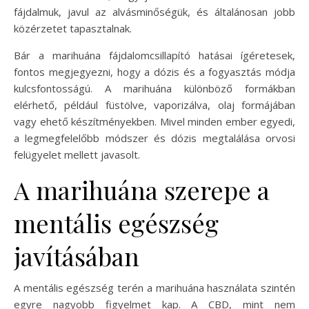
fájdalmuk, javul az alvásminőségük, és általánosan jobb
közérzetet tapasztalnak.
Bár a marihuána fájdalomcsillapító hatásai ígéretesek,
fontos megjegyezni, hogy a dózis és a fogyasztás módja
kulcsfontosságú. A marihuána különböző formákban
elérhető, például füstölve, vaporizálva, olaj formájában
vagy ehető készítményekben. Mivel minden ember egyedi,
a legmegfelelőbb módszer és dózis megtalálása orvosi
felügyelet mellett javasolt.
A marihuána szerepe a
mentális egészség
javításában
A mentális egészség terén a marihuána használata szintén
egyre nagyobb figyelmet kap. A CBD, mint nem