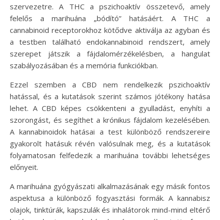
szervezetre. A THC a pszichoaktív összetevő, amely
felelős a marihuána „bódító” hatásáért. A THC a
cannabinoid receptorokhoz kötődve aktiválja az agyban és
a testben található endokannabinoid rendszert, amely
szerepet játszik a fájdalomérzékelésben, a hangulat
szabályozásában és a memória funkciókban.
Ezzel szemben a CBD nem rendelkezik pszichoaktív
hatással, és a kutatások szerint számos jótékony hatása
lehet. A CBD képes csökkenteni a gyulladást, enyhíti a
szorongást, és segíthet a krónikus fájdalom kezelésében.
A kannabinoidok hatásai a test különböző rendszereire
gyakorolt hatásuk révén valósulnak meg, és a kutatások
folyamatosan felfedezik a marihuána további lehetséges
előnyeit.
A marihuána gyógyászati alkalmazásának egy másik fontos
aspektusa a különböző fogyasztási formák. A kannabisz
olajok, tinktúrák, kapszulák és inhalátorok mind-mind eltérő