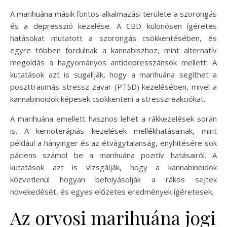
A marihuána másik fontos alkalmazási területe a szorongás
és a depresszió kezelése. A CBD különösen ígéretes
hatásokat mutatott a szorongás csökkentésében, és
egyre többen fordulnak a kannabiszhoz, mint alternatív
megoldás a hagyományos antidepresszánsok mellett. A
kutatások azt is sugallják, hogy a marihuána segíthet a
poszttraumás stressz zavar (PTSD) kezelésében, mivel a
kannabinoidok képesek csökkenteni a stresszreakciókat.
A marihuána emellett hasznos lehet a rákkezelések során
is. A kemoterápiás kezelések mellékhatásainak, mint
például a hányinger és az étvágytalanság, enyhítésére sok
páciens számol be a marihuána pozitív hatásairól. A
kutatások azt is vizsgálják, hogy a kannabinoidok
közvetlenül hogyan befolyásolják a rákos sejtek
növekedését, és egyes előzetes eredmények ígéretesek.
Az orvosi marihuána jogi