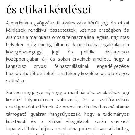
és etikai kérdései
A marihuána gyógyászati alkalmazása körüli jogi és etikai
kérdések rendkívül összetettek. Számos országban és
államban a marihuána orvosi felhasználása legális, míg más
helyeken még mindig tiltanak. A marihuána legalizálása a
közegészségügyi, jogi és politikai diskurzusok
középpontjában áll, és sokan érvelnek amellett, hogy a
kannabisz orvosi felhasználásának engedélyezése
hozzáférhetőbbé teheti a hatékony kezeléseket a betegek
számára.
Fontos megjegyezni, hogy a marihuána használatának jogi
keretei folyamatosan változnak, és a szabályozások
országonként eltérnek. Az orvosi marihuána használatának
támogatói gyakran hangsúlyozzák, hogy a tudományos
kutatások és a klinikai vizsgálatok során szerzett
tapasztalatok alapján a marihuána potenciálisan sok beteg