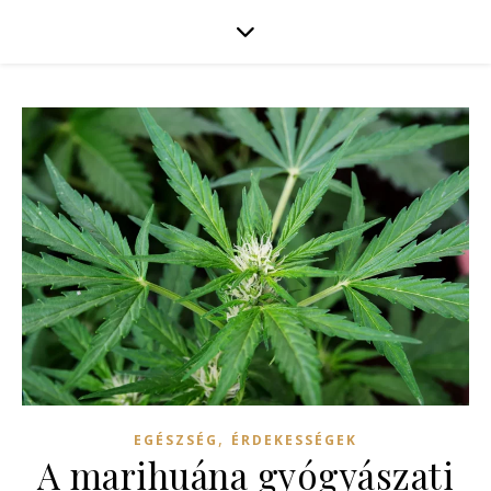
,
EGÉSZSÉG
ÉRDEKESSÉGEK
A marihuána gyógyászati