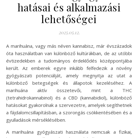
hatásai és alkalmazási
lehetőségei
2025.05.12.
A marihuána, vagy más néven kannabisz, már évszázadok
óta használatban van különböző kultúrákban, de az utóbbi
évtizedekben a tudományos érdeklődés középpontjába
került. Az emberek egyre inkább felfedezik a növény
gyógyászati potenciálját, amely megnyitja az utat a
különböző betegségek és állapotok kezeléséhez. A
marihuána aktív összetevői, mint a THC
(tetrahidrokannabinol) és a CBD (kannabidiol), különböző
hatásokat gyakorolnak a szervezetre, amelyek segíthetnek
a fájdalomcsillapításban, a szorongás csökkentésében és a
gyulladások mérséklésében.
A marihuána gyógyászati használata nemcsak a fizikai,