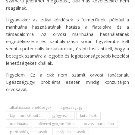
számára jelenthet megoldást, akik más kezelésekre nem
reagálnak.
Ugyanakkor az etikai kérdések is felmerülnek, például a
marihuána használatának hatása a fiatalokra és a
társadalomra. Az orvosi marihuána használatának
engedélyezése és szabályozása során figyelembe kell
venni a potenciális kockázatokat, és biztosítani kell, hogy a
betegek számára a legjobb és legbiztonságosabb kezelési
lehetőségeket kínálják.
Figyelem! Ez a cikk nem számít orvosi tanácsnak.
Egészségügyi probléma esetén mindig konzultáljon
orvosával.
alkalmazási lehetőségek
egészségügy
fájdalomcsillapítás
gyógyászat
kutatások
marihuána
növényi gyógymódok
orvosi marihuána
pszichológiai hatások
terápiás hatások