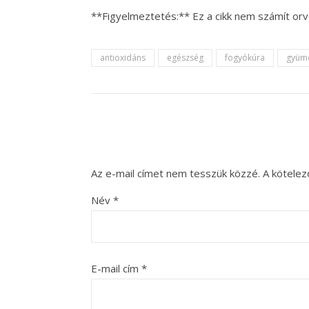
**Figyelmeztetés:** Ez a cikk nem számít orv
antioxidáns
egészség
fogyókúra
gyümö
Az e-mail címet nem tesszük közzé.
A kötele
Név
*
E-mail cím
*