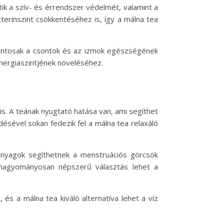
tik a szív- és érrendszer védelmét, valamint a
erinszint csökkentéséhez is, így a málna tea
 fontosak a csontok és az izmok egészségének
nergiaszintjének növeléséhez.
is. A teának nyugtató hatása van, ami segíthet
sével sokan fedezik fel a málna tea relaxáló
óanyagok segíthetnek a menstruációs görcsök
 hagyományosan népszerű választás lehet a
 és a málna tea kiváló alternatíva lehet a víz