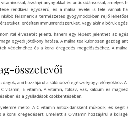
n vitaminokkal, ásványi anyagokkal és antioxidánsokkal, amelyek 
ítése rendkívül egyszerű, és a málna levelei is tele vannak 
nkább felismerik a természetes gyógymódokban rejlő lehetőség
érzetüket, erősíteni immunrendszerüket, vagy akár a bőrük egész
m ital élvezetét jelenti, hanem egy lépést jelenthet az egészs
maga egyedi jótékony hatása. A málna tea különösen gazdag ant
sejtek védelméhez és a korai öregedés megelőzéséhez. A málna
ag-összetevői
zdagok, ami hozzájárul a különböző egészségügyi előnyökhöz. A má
l C-vitamin, E-vitamin, A-vitamin, folsav, vas, kalcium és magn
ésében és a gyulladások csökkentésében.
igyelemre méltó. A C-vitamin antioxidánsként működik, és segí
s a korai öregedésért. Emellett a C-vitamin hozzájárul a kollag