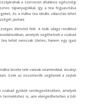
hozzájárulnak a szervezet általános egészségi
hasznos tápanyagokkal, így a tea fogyasztása
eket, és a málna tea ideális választás lehet
ségét javítani.
éges életvitel felé. A teák világa rendkívül
ioxidánsokban, amelyek segíthetnek a szabad
 tea tehát nemcsak ízletes, hanem egy igazi
lna levelei tele vannak vitaminokkal, ásványi
ézium. Ezek az összetevők segítenek a sejtek
t a szabad gyökök semlegesítésében, amelyek
én termeléshez is, ami elengedhetetlen a bőr