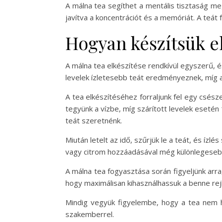
A málna tea segíthet a mentális tisztaság m
javítva a koncentrációt és a memóriát. A teát
Hogyan készítsük el
A málna tea elkészítése rendkívül egyszerű, és
levelek ízletesebb teát eredményeznek, míg a
A tea elkészítéséhez forraljunk fel egy csésze 
tegyünk a vízbe, míg szárított levelek esetén
teát szeretnénk.
Miután letelt az idő, szűrjük le a teát, és ízl
vagy citrom hozzáadásával még különlegesebb
A málna tea fogyasztása során figyeljünk arr
hogy maximálisan kihasználhassuk a benne rej
Mindig vegyük figyelembe, hogy a tea nem h
szakemberrel.