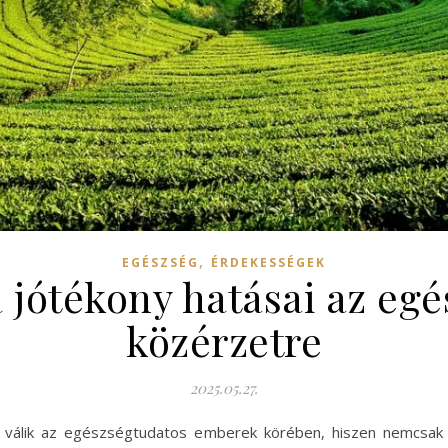
,
EGÉSZSÉG
ÉRDEKESSÉGEK
 jótékony hatásai az egé
közérzetre
2025.05.27.
 válik az egészségtudatos emberek körében, hiszen nemcsak í