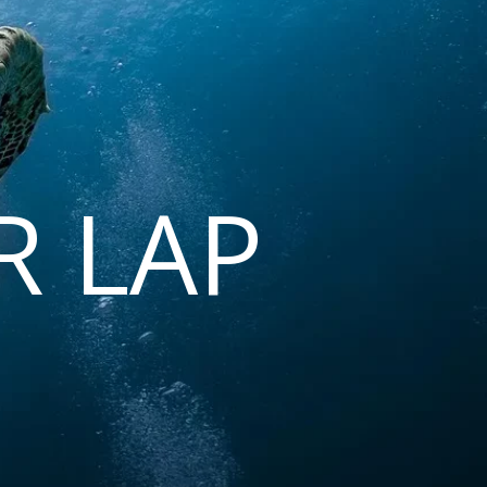
R LAP