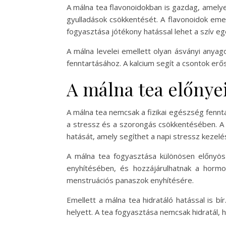
A málna tea flavonoidokban is gazdag, amelyek
gyulladások csökkentését. A flavonoidok eme
fogyasztása jótékony hatással lehet a szív e
A málna levelei emellett olyan ásványi anya
fenntartásához. A kalcium segít a csontok e
A málna tea előnyei
A málna tea nemcsak a fizikai egészség fennta
a stressz és a szorongás csökkentésében. A 
hatását, amely segíthet a napi stressz kezel
A málna tea fogyasztása különösen előnyös 
enyhítésében, és hozzájárulhatnak a horm
menstruációs panaszok enyhítésére.
Emellett a málna tea hidratáló hatással is bí
helyett. A tea fogyasztása nemcsak hidratál,