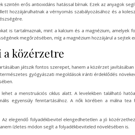
 szintén erős antioxidáns hatással bírnak. Ezek az anyagok segí
llett hozzájárulhatnak a vérnyomás szabályozásához és a koleszt
gészségére.
gokat is tartalmaznak, mint a kalcium és a magnézium, amelyek
rősségének megőrzésében, míg a magnézium hozzájárul a sejtek e
 a közérzetre
rtásában játszik fontos szerepet, hanem a közérzet javításában 
természetes gyógyászati megoldások iránti érdeklődés növekedé
ésében.
lehet a menstruációs ciklus alatt. A levelekben található hat
onális egyensúly fenntartásához. A nők körében a málna tea
r. Az elegendő folyadékbevitel elengedhetetlen a jó közérzethez,
 hanem ízletes módon segít a folyadékbeviteled növelésében is.