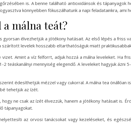
egőrzésében is. A benne található antioxidánsok és tápanyagok h
 fogyasztva könnyebben fókuszálhatunk a napi feladatainkra, ami h
 a málna teát?
 gyorsan élvezhetjük a jótékony hatásait. Az első lépés a friss v
 szárított levelek hosszabb eltarthatóságuk miatt praktikusabbak
vizet. Amint a víz felforrt, adjuk hozzá a málna leveleket. Ha fri
 1-2 teáskanálnyi mennyiség elegendő. A leveleket hagyjuk ázni 5-
és szerint édesíthetjük mézzel vagy cukorral. A málna tea önállóan 
é tehetjük az ízét.
a, hogy ne csak az ízét élvezzük, hanem a jótékony hatásait is. 
lő tápanyagokat.
elyettesíti az orvosi tanácsokat vagy kezeléseket, és egészsé