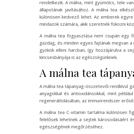
rendelkezik. A málna, mint gyümölcs, tele va
állapotának javításához. A málna tea elkész
különösen kedvező lehet. Az emberek egyre i
mindazok számára, akik szeretnék fokozni köz
A málna tea fogyasztása nem csupán egy fino
gazdag, és minden egyes fajtának megvan a 
gyökök elleni harcban, így hozzájárulva a 
kincsesbányája is az egészségünknek.
A málna tea tápany
A málna tea tápanyag-összetevői rendkívül ga
anyagokkal és antioxidánsokkal, mint példáu
regenerálódásában, az immunrendszer erősít
A málna tea C-vitamin tartalma különösen f
felelősek lehetnek a sejtek károsodásáért é
egészségének megőrzéséhez.