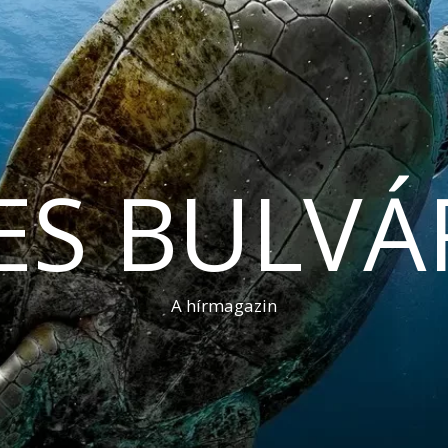
ES BULVÁ
A hírmagazin