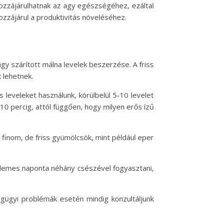
ozzájárulhatnak az agy egészségéhez, ezáltal
ozzájárul a produktivitás növeléséhez.
agy szárított málna levelek beszerzése. A friss
 lehetnek.
ss leveleket használunk, körülbelül 5-10 levelet
10 percig, attól függően, hogy milyen erős ízű
is finom, de friss gyümölcsök, mint például eper
Érdemes naponta néhány csészével fogyasztani,
gügyi problémák esetén mindig konzultáljunk