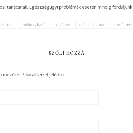
osi tanácsnak. Egészségügyi problémák esetén mindig forduljunk 
lcs tea
jótékony hatás
közérzet
málna
tea
természet
SZÓLJ HOZZÁ
ző mezőket
*
karakterrel jelöltük