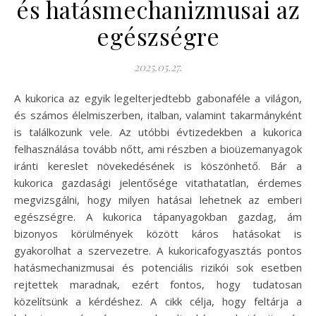
és hatásmechanizmusai az
egészségre
2025.05.27.
A kukorica az egyik legelterjedtebb gabonaféle a világon,
és számos élelmiszerben, italban, valamint takarmányként
is találkozunk vele. Az utóbbi évtizedekben a kukorica
felhasználása tovább nőtt, ami részben a bioüzemanyagok
iránti kereslet növekedésének is köszönhető. Bár a
kukorica gazdasági jelentősége vitathatatlan, érdemes
megvizsgálni, hogy milyen hatásai lehetnek az emberi
egészségre. A kukorica tápanyagokban gazdag, ám
bizonyos körülmények között káros hatásokat is
gyakorolhat a szervezetre. A kukoricafogyasztás pontos
hatásmechanizmusai és potenciális rizikói sok esetben
rejtettek maradnak, ezért fontos, hogy tudatosan
közelítsünk a kérdéshez. A cikk célja, hogy feltárja a