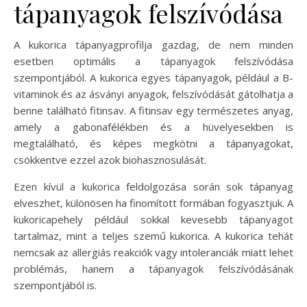
tápanyagok felszívódása
A kukorica tápanyagprofilja gazdag, de nem minden
esetben optimális a tápanyagok felszívódása
szempontjából. A kukorica egyes tápanyagok, például a B-
vitaminok és az ásványi anyagok, felszívódását gátolhatja a
benne található fitinsav. A fitinsav egy természetes anyag,
amely a gabonafélékben és a hüvelyesekben is
megtalálható, és képes megkötni a tápanyagokat,
csökkentve ezzel azok biohasznosulását.
Ezen kívül a kukorica feldolgozása során sok tápanyag
elveszhet, különösen ha finomított formában fogyasztjuk. A
kukoricapehely például sokkal kevesebb tápanyagot
tartalmaz, mint a teljes szemű kukorica. A kukorica tehát
nemcsak az allergiás reakciók vagy intoleranciák miatt lehet
problémás, hanem a tápanyagok felszívódásának
szempontjából is.