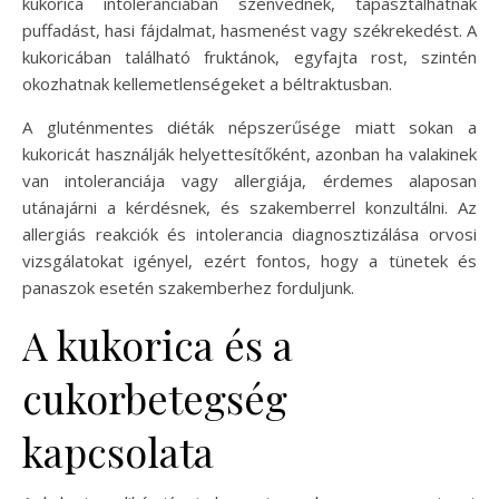
kukorica intoleranciában szenvednek, tapasztalhatnak
puffadást, hasi fájdalmat, hasmenést vagy székrekedést. A
kukoricában található fruktánok, egyfajta rost, szintén
okozhatnak kellemetlenségeket a béltraktusban.
A gluténmentes diéták népszerűsége miatt sokan a
kukoricát használják helyettesítőként, azonban ha valakinek
van intoleranciája vagy allergiája, érdemes alaposan
utánajárni a kérdésnek, és szakemberrel konzultálni. Az
allergiás reakciók és intolerancia diagnosztizálása orvosi
vizsgálatokat igényel, ezért fontos, hogy a tünetek és
panaszok esetén szakemberhez forduljunk.
A kukorica és a
cukorbetegség
kapcsolata