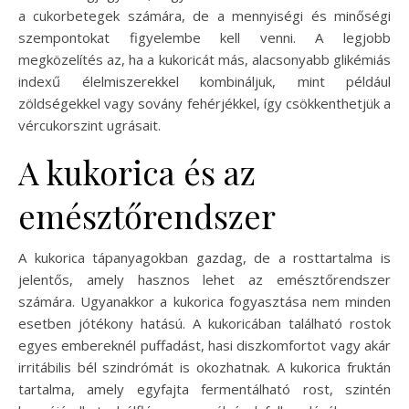
a cukorbetegek számára, de a mennyiségi és minőségi
szempontokat figyelembe kell venni. A legjobb
megközelítés az, ha a kukoricát más, alacsonyabb glikémiás
indexű élelmiszerekkel kombináljuk, mint például
zöldségekkel vagy sovány fehérjékkel, így csökkenthetjük a
vércukorszint ugrásait.
A kukorica és az
emésztőrendszer
A kukorica tápanyagokban gazdag, de a rosttartalma is
jelentős, amely hasznos lehet az emésztőrendszer
számára. Ugyanakkor a kukorica fogyasztása nem minden
esetben jótékony hatású. A kukoricában található rostok
egyes embereknél puffadást, hasi diszkomfortot vagy akár
irritábilis bél szindrómát is okozhatnak. A kukorica fruktán
tartalma, amely egyfajta fermentálható rost, szintén