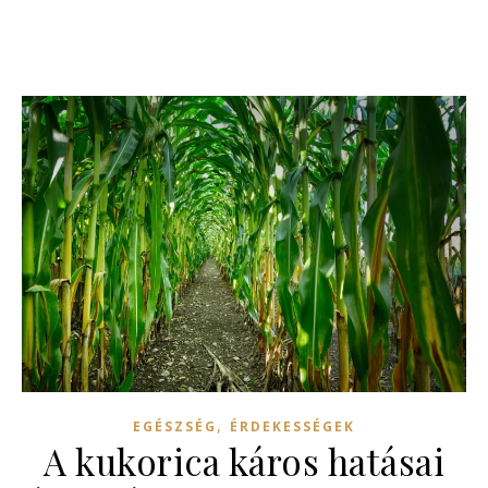
,
EGÉSZSÉG
ÉRDEKESSÉGEK
A kukorica káros hatásai