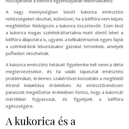
hozzájárulhat a bélflóra egyensúlyának felborulásához.
A nagy mennyiségben bevitt kukorica emésztési
nehézségeket okozhat, különösen, ha a bélflóra nem képes
megfelelően feldolgozni a kukorica összetevőit. Ezen kívül
a kukorica magas szénhidráttartalma miatt döntő lehet a
bélflóra állapotára is, ugyanis a bélbaktériumok egyes fajtái
a szénhidrátok lebontásakor gázokat termelnek, amelyek
puffadást okozhatnak.
A kukorica emésztési hatásait figyelembe kell venni a diéta
megtervezésekor, és ha valaki tapasztal emésztési
problémákat, érdemes szakértővel konzultálni a megfelelő
étrend kialakítása érdekében. Az emésztőrendszeri
panaszok megelőzése érdekében fontos, hogy a kukoricát
mértékkel fogyasszuk, és figyeljünk a bélflóra
egészségére.
A kukorica és a