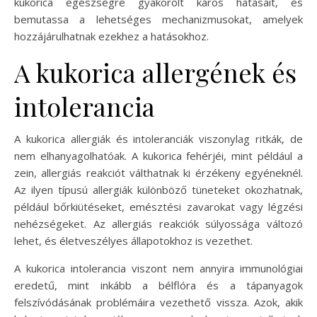
kukorica egészségre gyakorolt káros hatásait, és
bemutassa a lehetséges mechanizmusokat, amelyek
hozzájárulhatnak ezekhez a hatásokhoz.
A kukorica allergének és
intolerancia
A kukorica allergiák és intoleranciák viszonylag ritkák, de
nem elhanyagolhatóak. A kukorica fehérjéi, mint például a
zein, allergiás reakciót válthatnak ki érzékeny egyéneknél.
Az ilyen típusú allergiák különböző tüneteket okozhatnak,
például bőrkiütéseket, emésztési zavarokat vagy légzési
nehézségeket. Az allergiás reakciók súlyossága változó
lehet, és életveszélyes állapotokhoz is vezethet.
A kukorica intolerancia viszont nem annyira immunológiai
eredetű, mint inkább a bélflóra és a tápanyagok
felszívódásának problémáira vezethető vissza. Azok, akik