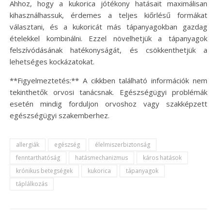
Ahhoz, hogy a kukorica jótékony hatásait maximálisan
kihasználhassuk, érdemes a teljes kiőrlésű formákat
választani, és a kukoricát más tápanyagokban gazdag
ételekkel kombinálni. Ezzel növelhetjük a tápanyagok
felszívódásának hatékonyságát, és csökkenthetjük a
lehetséges kockázatokat.
**Figyelmeztetés:** A cikkben található információk nem
tekinthetők orvosi tanácsnak. Egészségügyi problémák
esetén mindig forduljon orvoshoz vagy szakképzett
egészségügyi szakemberhez.
allergiák
egészség
élelmiszerbiztonság
fenntarthatóság
hatásmechanizmus
káros hatások
krónikus betegségek
kukorica
tápanyagok
táplálkozás