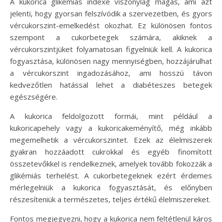
A kukorica glikémiás indexe viszonylag magas, ami azt
jelenti, hogy gyorsan felszívódik a szervezetben, és gyors
vércukorszint-emelkedést okozhat. Ez különösen fontos
szempont a cukorbetegek számára, akiknek a
vércukorszintjüket folyamatosan figyelniük kell. A kukorica
fogyasztása, különösen nagy mennyiségben, hozzájárulhat
a vércukorszint ingadozásához, ami hosszú távon
kedvezőtlen hatással lehet a diabéteszes betegek
egészségére.
A kukorica feldolgozott formái, mint például a
kukoricapehely vagy a kukoricakeményítő, még inkább
megemelhetik a vércukorszintet. Ezek az élelmiszerek
gyakran hozzáadott cukrokkal és egyéb finomított
összetevőkkel is rendelkeznek, amelyek tovább fokozzák a
glikémiás terhelést. A cukorbetegeknek ezért érdemes
mérlegelniük a kukorica fogyasztását, és előnyben
részesíteniük a természetes, teljes értékű élelmiszereket.
Fontos megjegyezni, hogy a kukorica nem feltétlenül káros