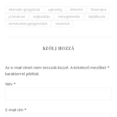
alternatív gyógyászat
egészség
életmód
fitoterápia
jó közérzet
májtisztítás
méregtelenítés
táplálkozás
természetes gyógymódok
vitaminok
SZÓLJ HOZZÁ
Az e-mail címet nem tesszük közzé.
A kötelező mezőket
*
karakterrel jelöltük
Név
*
E-mail cím
*