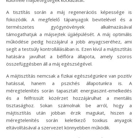
különféle májbetegségek kockázatát.
A tisztítás során a máj regenerációs képessége is
fokozódik. A megfelelő tápanyagok bevitelével és a
természetes gyógynövények alkalmazásával
támogathatjuk a májsejtek újjáépülését. A máj optimális
működése pedig hozzájárul a jobb anyagcseréhez, ami
segít a testsúly kontrollálásában is. Ezen kívül a májtisztítás
hatására javulhat a bélflóra állapota, amely szoros
összefüggésben áll a máj egészségével.
A májtisztítás nemcsak a fizikai egészségünkre van pozitív
hatással, hanem a pszichés állapotunkra is. A
méregtelenítés során tapasztalt energiaszint-emelkedés
és a felfrissült közérzet hozzájárulhat a mentális
tisztasághoz. Sokan számolnak be arról, hogy a
májtisztítás után jobban érzik magukat, hiszen a
méregtelenítés során keletkező toxikus anyagok
eltávolításával a szervezet könnyebben működik.