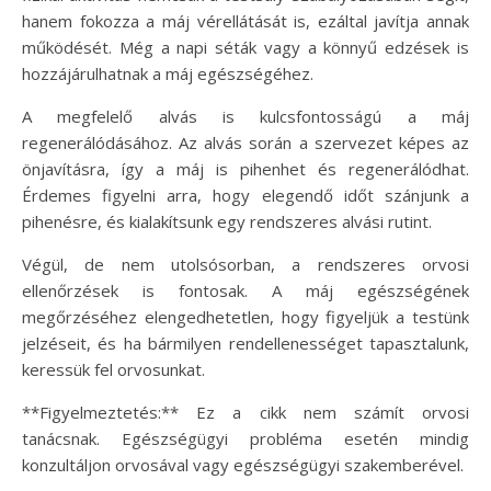
hanem fokozza a máj vérellátását is, ezáltal javítja annak
működését. Még a napi séták vagy a könnyű edzések is
hozzájárulhatnak a máj egészségéhez.
A megfelelő alvás is kulcsfontosságú a máj
regenerálódásához. Az alvás során a szervezet képes az
önjavításra, így a máj is pihenhet és regenerálódhat.
Érdemes figyelni arra, hogy elegendő időt szánjunk a
pihenésre, és kialakítsunk egy rendszeres alvási rutint.
Végül, de nem utolsósorban, a rendszeres orvosi
ellenőrzések is fontosak. A máj egészségének
megőrzéséhez elengedhetetlen, hogy figyeljük a testünk
jelzéseit, és ha bármilyen rendellenességet tapasztalunk,
keressük fel orvosunkat.
**Figyelmeztetés:** Ez a cikk nem számít orvosi
tanácsnak. Egészségügyi probléma esetén mindig
konzultáljon orvosával vagy egészségügyi szakemberével.