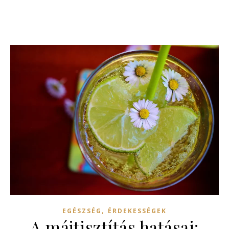
,
EGÉSZSÉG
ÉRDEKESSÉGEK
A májtisztítás hatásai: