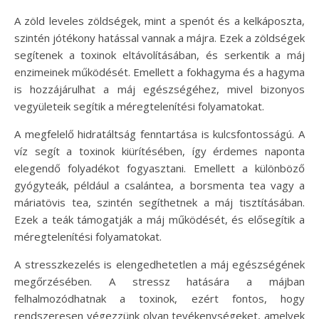
A zöld leveles zöldségek, mint a spenót és a kelkáposzta,
szintén jótékony hatással vannak a májra. Ezek a zöldségek
segítenek a toxinok eltávolításában, és serkentik a máj
enzimeinek működését. Emellett a fokhagyma és a hagyma
is hozzájárulhat a máj egészségéhez, mivel bizonyos
vegyületeik segítik a méregtelenítési folyamatokat.
A megfelelő hidratáltság fenntartása is kulcsfontosságú. A
víz segít a toxinok kiürítésében, így érdemes naponta
elegendő folyadékot fogyasztani. Emellett a különböző
gyógyteák, például a csalántea, a borsmenta tea vagy a
máriatövis tea, szintén segíthetnek a máj tisztításában.
Ezek a teák támogatják a máj működését, és elősegítik a
méregtelenítési folyamatokat.
A stresszkezelés is elengedhetetlen a máj egészségének
megőrzésében. A stressz hatására a májban
felhalmozódhatnak a toxinok, ezért fontos, hogy
rendszeresen végezzünk olyan tevékenységeket, amelyek