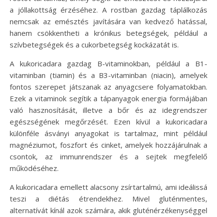
a jóllakottság érzéséhez. A rostban gazdag táplálkozás
nemcsak az emésztés javítására van kedvező hatással,
hanem csökkentheti a krónikus betegségek, például a
szívbetegségek és a cukorbetegség kockázatát is.
A kukoricadara gazdag B-vitaminokban, például a B1-
vitaminban (tiamin) és a B3-vitaminban (niacin), amelyek
fontos szerepet játszanak az anyagcsere folyamatokban.
Ezek a vitaminok segítik a tápanyagok energia formájában
való hasznosítását, illetve a bőr és az idegrendszer
egészségének megőrzését. Ezen kívül a kukoricadara
különféle ásványi anyagokat is tartalmaz, mint például
magnéziumot, foszfort és cinket, amelyek hozzájárulnak a
csontok, az immunrendszer és a sejtek megfelelő
működéséhez.
A kukoricadara emellett alacsony zsírtartalmú, ami ideálissá
teszi a diétás étrendekhez. Mivel gluténmentes,
alternatívát kínál azok számára, akik gluténérzékenységgel