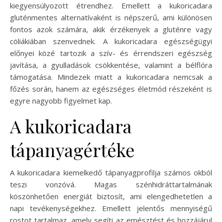
kiegyensúlyozott étrendhez. Emellett a kukoricadara
gluténmentes alternatívaként is népszerű, ami különösen
fontos azok számára, akik érzékenyek a gluténre vagy
cöliákiában szenvednek. A kukoricadara egészségügyi
előnyei közé tartozik a szív- és érrendszeri egészség
javítása, a gyulladások csökkentése, valamint a bélflóra
támogatása. Mindezek miatt a kukoricadara nemcsak a
főzés során, hanem az egészséges életmód részeként is
egyre nagyobb figyelmet kap.
A kukoricadara
tápanyagértéke
A kukoricadara kiemelkedő tápanyagprofilja számos okból
teszi vonzóvá. Magas szénhidráttartalmának
köszönhetően energiát biztosít, ami elengedhetetlen a
napi tevékenységekhez. Emellett jelentős mennyiségű
rostot tartalmaz, amely segíti az emésztést és hozzájárul