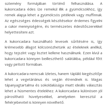
sütemény formájában történő felhasználása. A
kukoricadara édes íze remekül illik a gyümölcsökhöz, így
remek alapja lehet a gyümölcsös pitéknek vagy muffinnak.
Az egészséges édességek készítésekor érdemes figyelni
a cukor mennyiségére, és természetes édesítőszerekkel
helyettesíteni azt.
A kukoricadara használható levesek sűrítésére is, így
krémesebb állagot kölcsönözhetünk az ételeknek anélkül,
hogy tejszínt vagy lisztet kellene használnunk. Ezen kívül a
kukoricadara könnyen beilleszthető salátákba, például főtt
vagy pirított formában.
A kukoricadara nemcsak ízletes, hanem tápláló kiegészítője
lehet a vegetáriánus és vegán étrendnek is. Magas
tápanyagtartalma és sokoldalúsága miatt ideális választás
lehet a húsmentes ételekhez. A kukoricadara különösen jól
párosítható hüvelyesekkel, amelyeken keresztül a
fehérjebevitel is könnyen növelhető.