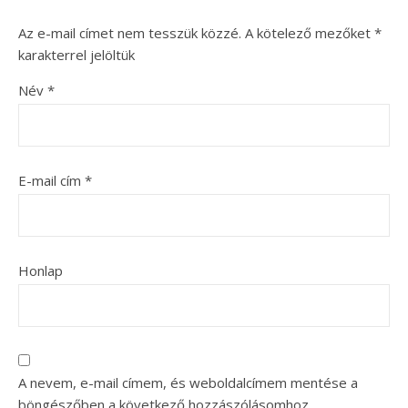
Az e-mail címet nem tesszük közzé.
A kötelező mezőket
*
karakterrel jelöltük
Név
*
E-mail cím
*
Honlap
A nevem, e-mail címem, és weboldalcímem mentése a
böngészőben a következő hozzászólásomhoz.