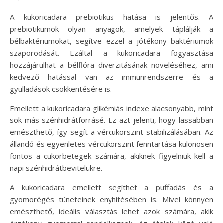
A kukoricadara prebiotikus hatása is jelentős. A
prebiotikumok olyan anyagok, amelyek táplálják a
bélbaktériumokat, segítve ezzel a jótékony baktériumok
szaporodását. Ezáltal a kukoricadara fogyasztása
hozzájárulhat a bélflóra diverzitásának növeléséhez, ami
kedvező hatással van az immunrendszerre és a
gyulladások csökkentésére is.
Emellett a kukoricadara glikémiás indexe alacsonyabb, mint
sok más szénhidrátforrásé. Ez azt jelenti, hogy lassabban
emészthető, így segít a vércukorszint stabilizálásában. Az
állandó és egyenletes vércukorszint fenntartása különösen
fontos a cukorbetegek számára, akiknek figyelniük kell a
napi szénhidrátbevitelükre.
A kukoricadara emellett segíthet a puffadás és a
gyomorégés tüneteinek enyhítésében is. Mivel könnyen
emészthető, ideális választás lehet azok számára, akik