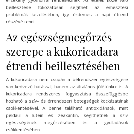
érzékeny gyomorral rendelkeznek. Az ételek közé való
beillesztése fokozatosan segíthet az emésztési
problémák kezelésében, így érdemes a napi étrend
részévé tenni.
Az egészségmegőrzés
szerepe a kukoricadara
étrendi beillesztésében
A kukoricadara nem csupán a bélrendszer egészségére
van kedvező hatással, hanem az általános jólétünkre is. A
kukoricadara rendszeres fogyasztása összefüggésbe
hozható a szív- és érrendszeri betegségek kockázatának
csökkentésével. A benne található antioxidánsok, mint
például a lutein és zeaxantin, segíthetnek a szív
egészségének megőrzésében és a gyulladások
csökkentésében.