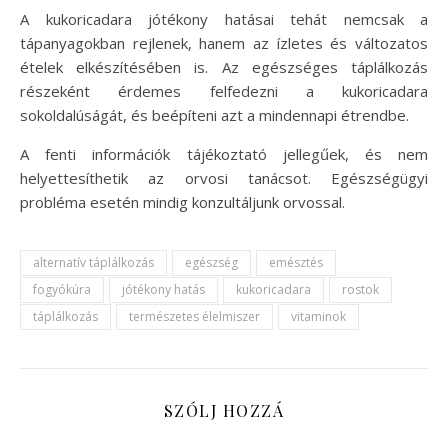
A kukoricadara jótékony hatásai tehát nemcsak a
tápanyagokban rejlenek, hanem az ízletes és változatos
ételek elkészítésében is. Az egészséges táplálkozás
részeként érdemes felfedezni a kukoricadara
sokoldalúságát, és beépíteni azt a mindennapi étrendbe.
A fenti információk tájékoztató jellegűek, és nem
helyettesíthetik az orvosi tanácsot. Egészségügyi
probléma esetén mindig konzultáljunk orvossal.
alternatív táplálkozás
egészség
emésztés
fogyókúra
jótékony hatás
kukoricadara
rostok
táplálkozás
természetes élelmiszer
vitaminok
SZÓLJ HOZZÁ