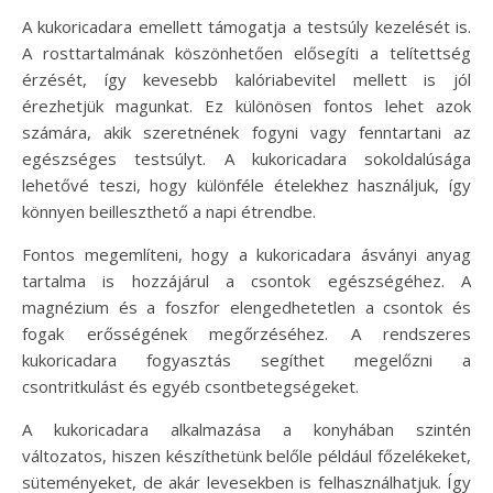
A kukoricadara emellett támogatja a testsúly kezelését is.
A rosttartalmának köszönhetően elősegíti a telítettség
érzését, így kevesebb kalóriabevitel mellett is jól
érezhetjük magunkat. Ez különösen fontos lehet azok
számára, akik szeretnének fogyni vagy fenntartani az
egészséges testsúlyt. A kukoricadara sokoldalúsága
lehetővé teszi, hogy különféle ételekhez használjuk, így
könnyen beilleszthető a napi étrendbe.
Fontos megemlíteni, hogy a kukoricadara ásványi anyag
tartalma is hozzájárul a csontok egészségéhez. A
magnézium és a foszfor elengedhetetlen a csontok és
fogak erősségének megőrzéséhez. A rendszeres
kukoricadara fogyasztás segíthet megelőzni a
csontritkulást és egyéb csontbetegségeket.
A kukoricadara alkalmazása a konyhában szintén
változatos, hiszen készíthetünk belőle például főzelékeket,
süteményeket, de akár levesekben is felhasználhatjuk. Így