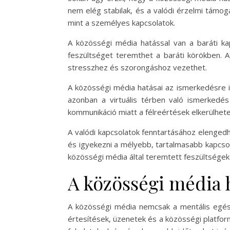
nem elég stabilak, és a valódi érzelmi támog
mint a személyes kapcsolatok.
A közösségi média hatással van a baráti ka
feszültséget teremthet a baráti körökben. A
stresszhez és szorongáshoz vezethet.
A közösségi média hatásai az ismerkedésre is
azonban a virtuális térben való ismerkedé
kommunikáció miatt a félreértések elkerülhete
A valódi kapcsolatok fenntartásához elenged
és igyekezni a mélyebb, tartalmasabb kapcsol
közösségi média által teremtett feszültségek
A közösségi média 
A közösségi média nemcsak a mentális egész
értesítések, üzenetek és a közösségi platfor