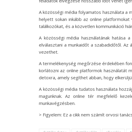
feladatok elvégzése hosszabb időt vehet igé
A közösségi média folyamatos használata a mu
helyett sokan inkább az online platformokat
találkozókat, és a közvetlen kommunikáció hiá
A közösségi média használatának hatása a 
elválasztani a munkaidőt a szabadidőtől. Az
vezethet.
A termelékenység megőrzése érdekében fontos
korlátozni az online platformok használatát
detoxra, amely segíthet abban, hogy elkerüljü
A közösségi média tudatos használata hozzá
magunknak. Az online tér megfelelő kezel
munkavégzésben.
> Figyelem: Ez a cikk nem számít orvosi taná