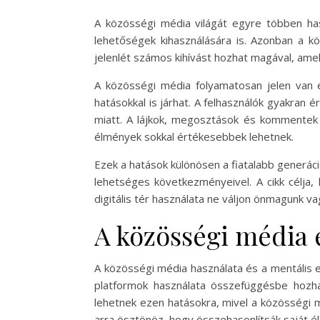
A közösségi média világát egyre többen has
lehetőségek kihasználására is. Azonban a k
jelenlét számos kihívást hozhat magával, ame
A közösségi média folyamatosan jelen van é
hatásokkal is járhat. A felhasználók gyakran
miatt. A lájkok, megosztások és kommentek v
élmények sokkal értékesebbek lehetnek.
Ezek a hatások különösen a fiatalabb generác
lehetséges következményeivel. A cikk célja,
digitális tér használata ne váljon önmagunk v
A közösségi média 
A közösségi média használata és a mentális 
platformok használata összefüggésbe hozhat
lehetnek ezen hatásokra, mivel a közösségi m
arra ösztönöz, hogy összehasonlítsák saját él