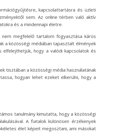
mációgyűjtésre, kapcsolattartásra és üzleti
zményektől sem. Az online térben való aktív
atokra és a mindennapi életre.
 a nem megfelelő tartalom fogyasztása káros
snak a közösségi médiában tapasztalt élmények
elfelejthetjük, hogy a valódi kapcsolatok és
nek tisztában a közösségi média használatának
tassa, hogyan lehet ezeket elkerülni, hogy a
Számos tanulmány kimutatta, hogy a közösségi
akulásával. A fiatalok különösen érzékenyek
tökéletes élet képeit megosztani, ami másokat