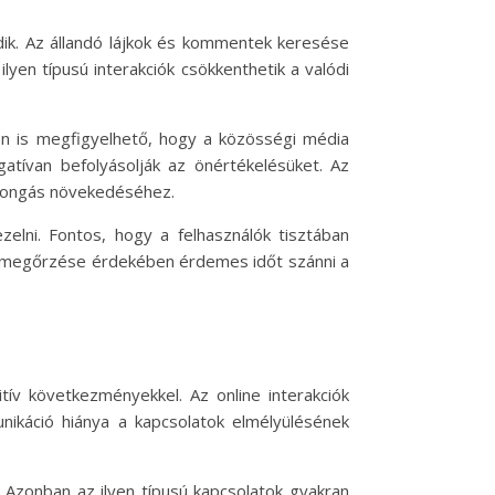
dik. Az állandó lájkok és kommentek keresése
lyen típusú interakciók csökkenthetik a valódi
en is megfigyelhető, hogy a közösségi média
gatívan befolyásolják az önértékelésüket. Az
zorongás növekedéséhez.
elni. Fontos, hogy a felhasználók tisztában
ég megőrzése érdekében érdemes időt szánni a
ív következményekkel. Az online interakciók
unikáció hiánya a kapcsolatok elmélyülésének
 Azonban az ilyen típusú kapcsolatok gyakran