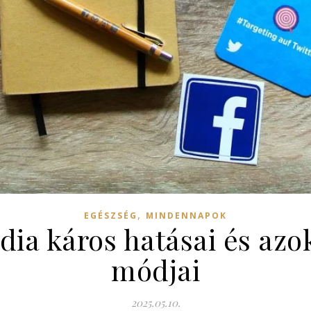
,
EGÉSZSÉG
MINDENNAPOK
dia káros hatásai és azo
módjai
2025.05.10.