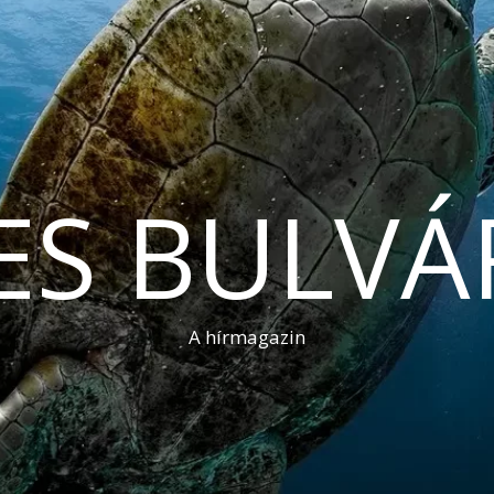
ES BULVÁ
A hírmagazin