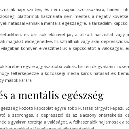
ználják napi szinten, és nem csupán szórakozásra, hanem infor
özösségi platformok használata nem mentes a negatív követke
lyek hatással vannak a mentális egészségre, a társadalmi kapcsol
letünkben, és bár sok előnnyel jár, a túlzott használat vagy
 érzik magukat elidegenedve, frusztráltnak vagy akár depresszió
ilágában könnyen elveszíthetjük a kapcsolatot a valósággal, és 
iók körében egyre aggasztóbbá válnak, hiszen ők gyakran nincse
 hogy feltérképezze a közösségi média káros hatásait és bemu
agy mások kárára.
és a mentális egészség
egészség közötti kapcsolat egyre több kutatás tárgyát képezi. 
ó a szorongás, a depresszió és az alacsony önértékelés kial
édia gyakran torzítja a valóságot. A felhasználók hajlamosak a 
etüket ezekkel a látszólagos tökéletességekkel.