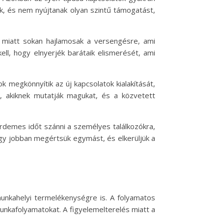
ek, és nem nyújtanak olyan szintű támogatást,
e miatt sokan hajlamosak a versengésre, ami
ll, hogy elnyerjék barátaik elismerését, ami
 megkönnyítik az új kapcsolatok kialakítását,
, akiknek mutatják magukat, és a közvetett
rdemes időt szánni a személyes találkozókra,
ogy jobban megértsük egymást, és elkerüljük a
unkahelyi termelékenységre is. A folyamatos
unkafolyamatokat. A figyelemelterelés miatt a