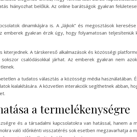
atás hiányozhat belőlük. Az online barátságok gyakran felületes
pcsolatok dinamikájára is. A „lájkok” és megosztások keresés
z emberek gyakran érzik úgy, hogy folyamatosan teljesíteniük ke
 kiterjednek. A társkereső alkalmazások és közösségi platformok
s sokszor csalódásokkal járhat. Az emberek gyakran nem azok
tlenek.
hetetlen a tudatos választás a közösségi média használatában. É
atok kialakítására. A közvetlen interakciók segíthetnek abban, h
et.
hatása a termelékenységre
ségre és a társadalmi kapcsolatokra van hatással, hanem a m
mokra való időnkénti visszatérés sok esetben megzavarhatja a m