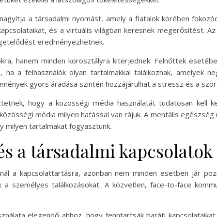
nagyítja a társadalmi nyomást, amely a fiatalok körében fokozó
apcsolataikat, és a virtuális világban keresnek megerősítést. Az i
zigetelődést eredményezhetnek.
okra, hanem minden korosztályra kiterjednek. Felnőttek esetéb
 ha a felhasználók olyan tartalmakkal találkoznak, amelyek ne
 vélemények gyors áradása szintén hozzájárulhat a stressz és a s
etnek, hogy a közösségi média használatát tudatosan kell kez
 a közösségi média milyen hatással van rájuk. A mentális egészs
gy milyen tartalmakat fogyasztunk.
és a társadalmi kapcsolatok
ál a kapcsolattartásra, azonban nem minden esetben jár pozit
k a személyes találkozásokat. A közvetlen, face-to-face komm
ználata elegendő ahhoz, hogy fenntartsák baráti kapcsolataikat.