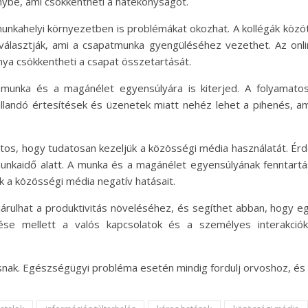
nybe, ami csökkentheti a hatékonyságot.
nkahelyi környezetben is problémákat okozhat. A kollégák közöt
 választják, ami a csapatmunka gyengüléséhez vezethet. Az onli
nya csökkentheti a csapat összetartását.
munka és a magánélet egyensúlyára is kiterjed. A folyamatos 
 állandó értesítések és üzenetek miatt nehéz lehet a pihenés, 
, hogy tudatosan kezeljük a közösségi média használatát. Érde
 munkaidő alatt. A munka és a magánélet egyensúlyának fenntartá
k a közösségi média negatív hatásait.
járulhat a produktivitás növeléséhez, és segíthet abban, hog
ése mellett a valós kapcsolatok és a személyes interakció
csnak. Egészségügyi probléma esetén mindig fordulj orvoshoz, és 