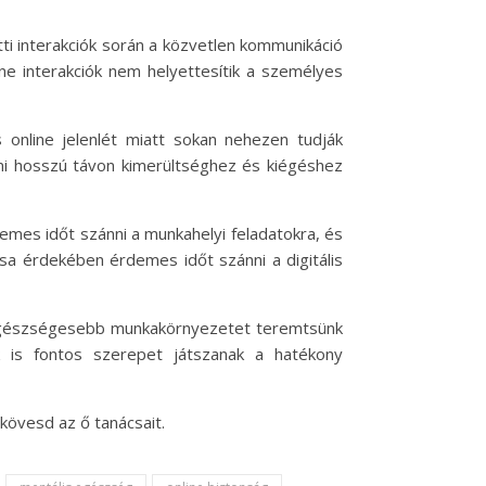
ti interakciók során a közvetlen kommunikáció
ne interakciók nem helyettesítik a személyes
online jelenlét miatt sokan nehezen tudják
ami hosszú távon kimerültséghez és kiégéshez
mes időt szánni a munkahelyi feladatokra, és
sa érdekében érdemes időt szánni a digitális
y egészségesebb munkakörnyezetet teremtsünk
k is fontos szerepet játszanak a hatékony
kövesd az ő tanácsait.