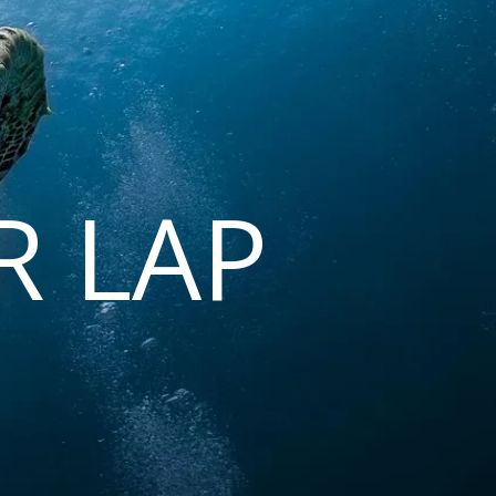
R LAP