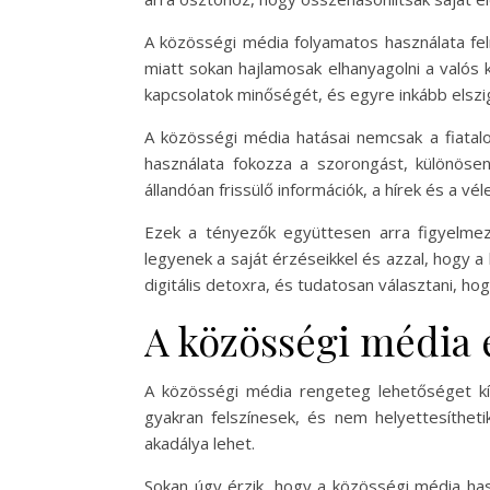
A közösségi média folyamatos használata fel
miatt sokan hajlamosak elhanyagolni a valós k
kapcsolatok minőségét, és egyre inkább els
A közösségi média hatásai nemcsak a fiatal
használata fokozza a szorongást, különösen,
állandóan frissülő információk, a hírek és a
Ezek a tényezők együttesen arra figyelmezt
legyenek a saját érzéseikkel és azzal, hogy
digitális detoxra, és tudatosan választani, ho
A közösségi média 
A közösségi média rengeteg lehetőséget kín
gyakran felszínesek, és nem helyettesítheti
akadálya lehet.
Sokan úgy érzik, hogy a közösségi média has