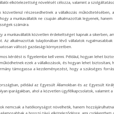
llalói elkötelezettség növelését célozza, valamint a szolgáltatás
ak közvetlenül részesedhetnek a vállalkozás működtetésében,
 hogy a munkavállalók ne csupán alkalmazottak legyenek, hanem a
zösségek számára.
gy a munkavállalók közvetlen érdekeltséget kapnak a sikerben, am
. Az alkalmazottak tulajdonában lévő vállalatok rugalmasabbak
amatosan változó gazdasági környezetben.
 kérdést is figyelembe kell venni. Például, hogyan lehet biztos
működhetnek ezek a vállalkozások, és hogyan lehet biztosítani,
kormány támogassa a kezdeményezést, hogy a szükséges forráso
 országban, például az Egyesült Államokban és az Egyesült Királ
olyan iparágakban, ahol a közvetlen ügyfélkapcsolatok, valamint
ások nemcsak a hatékonyságot növelhetik, hanem hozzájárulhatna
ajlamosabbak a hosszú távú elköteleződésre, ami csökkentheti a 