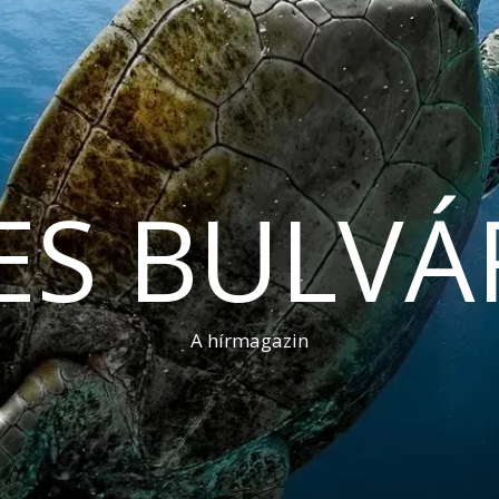
ES BULVÁ
A hírmagazin