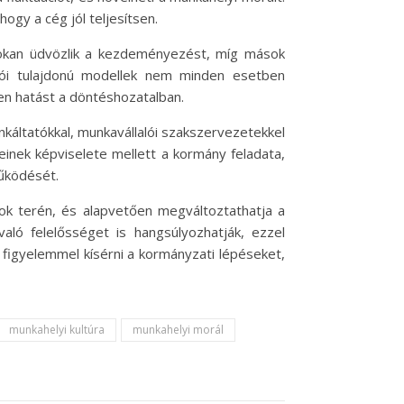
ogy a cég jól teljesítsen.
, sokan üdvözlik a kezdeményezést, míg mások
zói tulajdonú modellek nem minden esetben
len hatást a döntéshozatalban.
káltatókkal, munkavállalói szakszervezetekkel
einek képviselete mellett a kormány feladata,
működését.
sok terén, és alapvetően megváltoztathatja a
ló felelősséget is hangsúlyozhatják, ezzel
figyelemmel kísérni a kormányzati lépéseket,
munkahelyi kultúra
munkahelyi morál