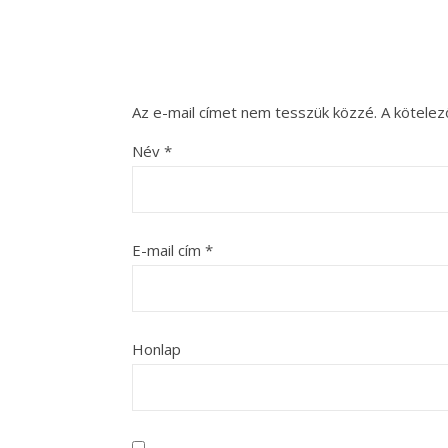
Az e-mail címet nem tesszük közzé.
A kötele
Név
*
E-mail cím
*
Honlap