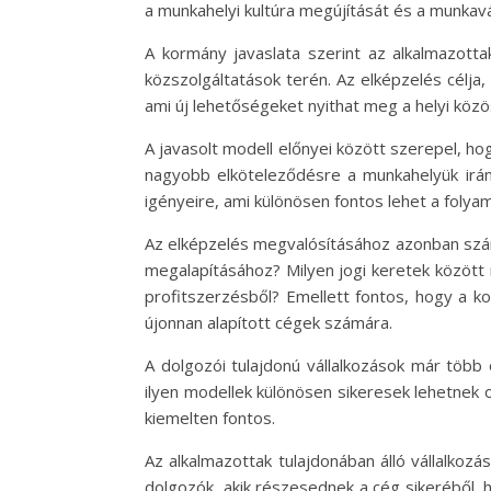
a munkahelyi kultúra megújítását és a munkavá
A kormány javaslata szerint az alkalmazott
közszolgáltatások terén. Az elképzelés célja,
ami új lehetőségeket nyithat meg a helyi kö
A javasolt modell előnyei között szerepel, ho
nagyobb elköteleződésre a munkahelyük iránt
igényeire, ami különösen fontos lehet a foly
Az elképzelés megvalósításához azonban számos
megalapításához? Milyen jogi keretek között 
profitszerzésből? Emellett fontos, hogy a 
újonnan alapított cégek számára.
A dolgozói tulajdonú vállalkozások már több
ilyen modellek különösen sikeresek lehetnek 
kiemelten fontos.
Az alkalmazottak tulajdonában álló vállalkoz
dolgozók, akik részesednek a cég sikeréből, h