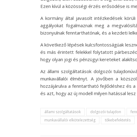
Ezen kívül a közösségi érzés erősödése is meg
A kormány által javasolt intézkedések körül
aggályokat fogalmaznak meg a megvalósítá
bizonyulnak fenntarthatónak, és a kezdeti lel
A következő lépések kulcsfontosságúak leszne
és más érintett felekkel folytatott párbeszé
hogy olyan jogi és pénzügyi kereteket alakítso
Az állami szolgáltatások dolgozói tulajdonú
munkavállalói élményt. A jövőben a közszo
hozzájárulva a fenntartható fejlődéshez és 
és azt, hogy az új modell milyen hatással lesz
állami szolgáltatások
dolgozói tulajdon
fen
munkavállalói elkötelezettség
tőkebefektetés