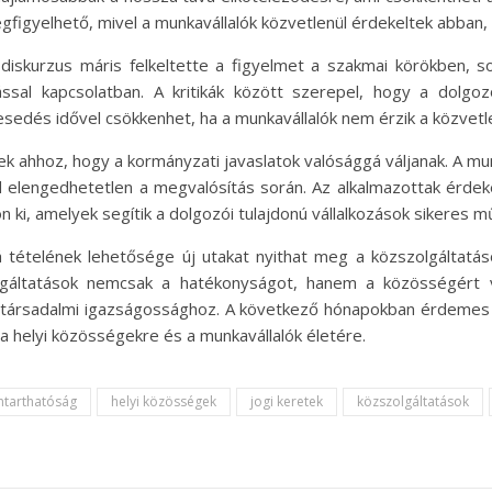
figyelhető, mivel a munkavállalók közvetlenül érdekeltek abban, h
i diskurzus máris felkeltette a figyelmet a szakmai körökben
ssal kapcsolatban. A kritikák között szerepel, hogy a dolgo
kesedés idővel csökkenhet, ha a munkavállalók nem érzik a közvet
k ahhoz, hogy a kormányzati javaslatok valósággá váljanak. A mun
d elengedhetetlen a megvalósítás során. Az alkalmazottak érdek
n ki, amelyek segítik a dolgozói tulajdonú vállalkozások sikeres 
vá tételének lehetősége új utakat nyithat meg a közszolgáltatá
lgáltatások nemcsak a hatékonyságot, hanem a közösségért va
a társadalmi igazságossághoz. A következő hónapokban érdemes 
 a helyi közösségekre és a munkavállalók életére.
ntarthatóság
helyi közösségek
jogi keretek
közszolgáltatások