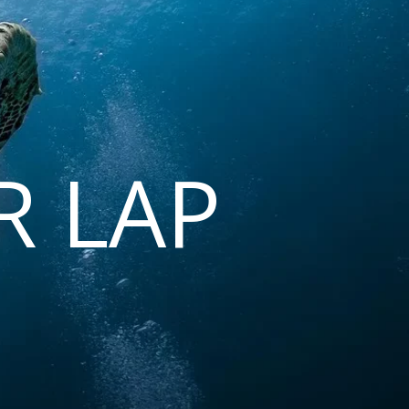
R LAP