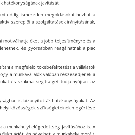
ok hatékonyságának javítását.
 ami eddig ismeretlen megoldásokat hozhat a
ktív szereplői a szolgáltatások irányításának,
i motiválhatja őket a jobb teljesítményre és a
 lehetnek, és gyorsabban reagálhatnak a piac
ítani a megfelelő tőkebefektetést a vállalatok
 hogy a munkavállalók valóban részesedjenek a
kat és szakmai segítséget tudja nyújtani az
yságban is bizonyították hatékonyságukat. Az
 a helyi közösségek szükségleteinek megértése
k a munkahelyi elégedettség javításához is. A
fluktuációt, és növelheti a munkahelyi morált.