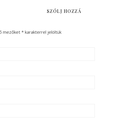
SZÓLJ HOZZÁ
ző mezőket
*
karakterrel jelöltük