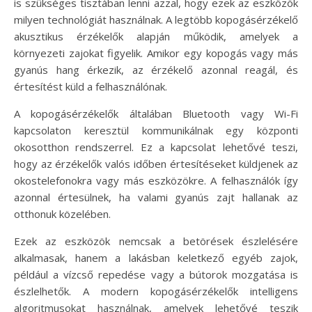
is szükséges tisztában lenni azzal, hogy ezek az eszközök
milyen technológiát használnak. A legtöbb kopogásérzékelő
akusztikus érzékelők alapján működik, amelyek a
környezeti zajokat figyelik. Amikor egy kopogás vagy más
gyanús hang érkezik, az érzékelő azonnal reagál, és
értesítést küld a felhasználónak.
A kopogásérzékelők általában Bluetooth vagy Wi-Fi
kapcsolaton keresztül kommunikálnak egy központi
okosotthon rendszerrel. Ez a kapcsolat lehetővé teszi,
hogy az érzékelők valós időben értesítéseket küldjenek az
okostelefonokra vagy más eszközökre. A felhasználók így
azonnal értesülnek, ha valami gyanús zajt hallanak az
otthonuk közelében.
Ezek az eszközök nemcsak a betörések észlelésére
alkalmasak, hanem a lakásban keletkező egyéb zajok,
például a vízcső repedése vagy a bútorok mozgatása is
észlelhetők. A modern kopogásérzékelők intelligens
algoritmusokat használnak, amelyek lehetővé teszik