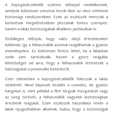
A kopogásérzékelők számos előnnyel rendelkeznek,
amelyek különösen vonzóvá teszik őket az okos otthonok
biztonsági rendszereiben. Ezek az eszközök nemcsak a
betörések megelőzésében játszanak fontos szerepet,
hanem a lakás biztonságának általános javításában is.
Elsődleges előnyük, hogy valós idejű értesítéseket
küldenek, így a felhasználók azonnal reagálhatnak a gyanús
eseményekre. Ez különösen fontos lehet, ha a lakásban
senki sem tartózkodik, hiszen a gyors reagálás
lehetőséget ad arra, hogy a felhasználók értesítsék a
hatóságokat a potenciális betörésről.
Ezen túlmenően a kopogásérzékelők fokozzák a lakás
védelmét. Mivel képesek észlelni a csendes, de gyanús
hangokat is, mint például a fém tárgyak mozgatását vagy
az üveg törését, a felhasználók nagyobb biztonságban
érezhetik magukat. Ezen eszközök használata révén a
lakók nyugodtabban alhatnak, tudva, hogy a biztonságuk