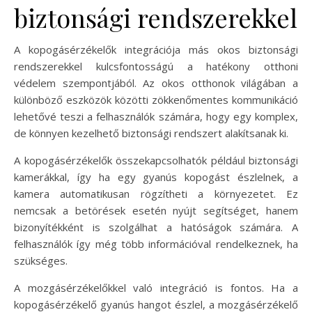
biztonsági rendszerekkel
A kopogásérzékelők integrációja más okos biztonsági
rendszerekkel kulcsfontosságú a hatékony otthoni
védelem szempontjából. Az okos otthonok világában a
különböző eszközök közötti zökkenőmentes kommunikáció
lehetővé teszi a felhasználók számára, hogy egy komplex,
de könnyen kezelhető biztonsági rendszert alakítsanak ki.
A kopogásérzékelők összekapcsolhatók például biztonsági
kamerákkal, így ha egy gyanús kopogást észlelnek, a
kamera automatikusan rögzítheti a környezetet. Ez
nemcsak a betörések esetén nyújt segítséget, hanem
bizonyítékként is szolgálhat a hatóságok számára. A
felhasználók így még több információval rendelkeznek, ha
szükséges.
A mozgásérzékelőkkel való integráció is fontos. Ha a
kopogásérzékelő gyanús hangot észlel, a mozgásérzékelő