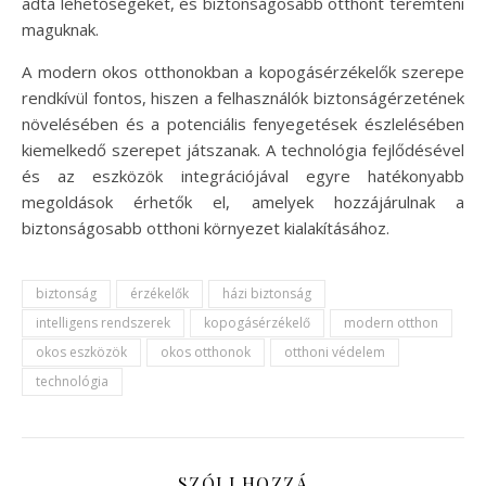
adta lehetőségeket, és biztonságosabb otthont teremteni
maguknak.
A modern okos otthonokban a kopogásérzékelők szerepe
rendkívül fontos, hiszen a felhasználók biztonságérzetének
növelésében és a potenciális fenyegetések észlelésében
kiemelkedő szerepet játszanak. A technológia fejlődésével
és az eszközök integrációjával egyre hatékonyabb
megoldások érhetők el, amelyek hozzájárulnak a
biztonságosabb otthoni környezet kialakításához.
biztonság
érzékelők
házi biztonság
intelligens rendszerek
kopogásérzékelő
modern otthon
okos eszközök
okos otthonok
otthoni védelem
technológia
SZÓLJ HOZZÁ