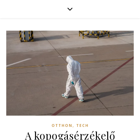
,
OTTHON
TECH
A kopogásérzékelő