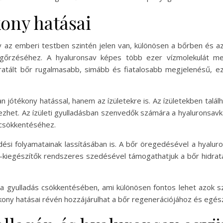
kony hatásai
az emberi testben szintén jelen van, különösen a bőrben és az 
gőrzéséhez. A hyaluronsav képes több ezer vízmolekulát meg
ratált bőr rugalmasabb, simább és fiatalosabb megjelenésű, e
jótékony hatással, hanem az ízületekre is. Az ízületekben találh
ezhet. Az ízületi gyulladásban szenvedők számára a hyaluronsav
 csökkentéséhez.
ési folyamatainak lassításában is. A bőr öregedésével a hyalur
kiegészítők rendszeres szedésével támogathatjuk a bőr hidratá
 a gyulladás csökkentésében, ami különösen fontos lehet azok sz
kony hatásai révén hozzájárulhat a bőr regenerációjához és egé