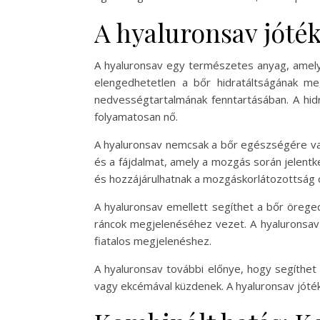
A hyaluronsav jóté
A hyaluronsav egy természetes anyag, amely 
elengedhetetlen a bőr hidratáltságának me
nedvességtartalmának fenntartásában. A hid
folyamatosan nő.
A hyaluronsav nemcsak a bőr egészségére van 
és a fájdalmat, amely a mozgás során jelentk
és hozzájárulhatnak a mozgáskorlátozottság
A hyaluronsav emellett segíthet a bőr öreged
ráncok megjelenéséhez vezet. A hyaluronsav-
fiatalos megjelenéshez.
A hyaluronsav további előnye, hogy segíthet
vagy ekcémával küzdenek. A hyaluronsav jóté