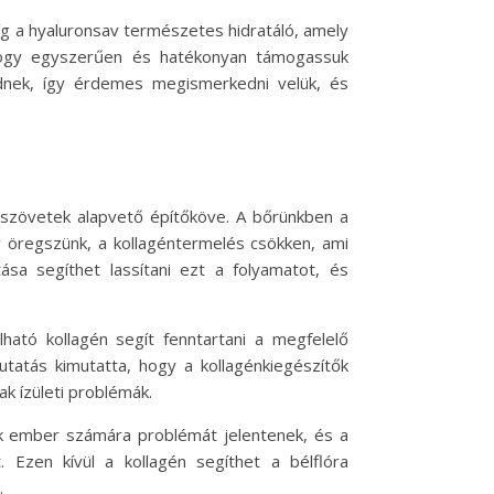
íg a hyaluronsav természetes hidratáló, amely
 hogy egyszerűen és hatékonyan támogassuk
dnek, így érdemes megismerkedni velük, és
tőszövetek alapvető építőköve. A bőrünkben a
y öregszünk, a kollagéntermelés csökken, ami
sa segíthet lassítani ezt a folyamatot, és
ható kollagén segít fenntartani a megfelelő
tatás kimutatta, hogy a kollagénkiegészítők
ak ízületi problémák.
ok ember számára problémát jelentenek, és a
 Ezen kívül a kollagén segíthet a bélflóra
.