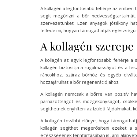
A kollagén a legfontosabb fehérje az emberi 
segít megőrizni a bőr nedvességtartalmát
szervezetünket. Ezen anyagok jótékony ha
felfedezni, hogyan támogathatják egészségü
A kollagén szerepe
A kollagén az egyik legfontosabb fehérje a 
kollagén biztosítja a rugalmasságot és a fe
ráncokhoz, száraz bőrhöz és egyéb elválto
hozzájárulhat a bőr regenerációjához.
A kollagén nemcsak a bőrre van pozitív hat
párnázottságot és mozgékonyságot, csökkent
segíthetnek enyhíteni az ízületi fájdalmakat, 
A kollagén további előnye, hogy támogathat
kollagén segíthet megerősíteni ezeket a s
egészségének fenntartásában is, ami alapve