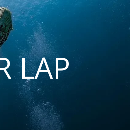
R LAP