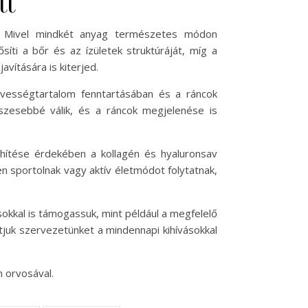
tt
. Mivel mindkét anyag természetes módon
síti a bőr és az ízületek struktúráját, míg a
vítására is kiterjed.
dvességtartalom fenntartásában és a ráncok
eszesebbé válik, és a ráncok megjelenése is
yhítése érdekében a kollagén és hyaluronsav
n sportolnak vagy aktív életmódot folytatnak,
kkal is támogassuk, mint például a megfelelő
tjuk szervezetünket a mindennapi kihívásokkal
 orvosával.