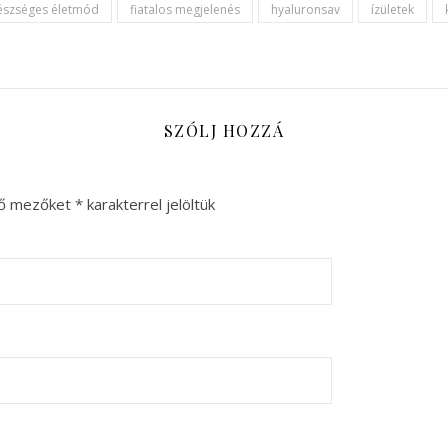
észséges életmód
fiatalos megjelenés
hyaluronsav
ízületek
SZÓLJ HOZZÁ
ző mezőket
*
karakterrel jelöltük