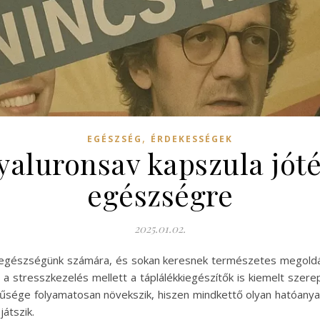
,
EGÉSZSÉG
ÉRDEKESSÉGEK
yaluronsav kapszula jót
egészségre
2025.01.02.
z egészségünk számára, és sokan keresnek természetes megoldá
 a stresszkezelés mellett a táplálékkiegészítők is kiemelt szer
űsége folyamatosan növekszik, hiszen mindkettő olyan hatóanyag
átszik.