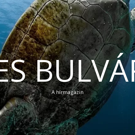
ES BULVÁ
A hírmagazin