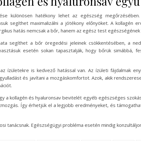
ollagén és hyaluronsav együ
dése különösen hatékony lehet az egészség megőrzésében
uk segíthet maximalizálni a jótékony előnyöket. A kollagén erő
nergikus hatás nemcsak a bőr, hanem az egész test egészségének ja
lata segíthet a bőr öregedési jeleinek csökkentésében, a ne
gyasztásuk esetén sokan tapasztalják, hogy bőrük simábbá, f
ízületekre is kedvező hatással van. Az ízületi fájdalmak en
gyulladást és javítani a mozgáskomfortot. Azok, akik rendszerese
ációt.
a kollagén és hyaluronsav bevitelét egyéb egészséges szokáso
stmozgás. Így érhetjük el a legjobb eredményeket, és támogatha
osi tanácsnak. Egészségügyi probléma esetén mindig konzultáljon