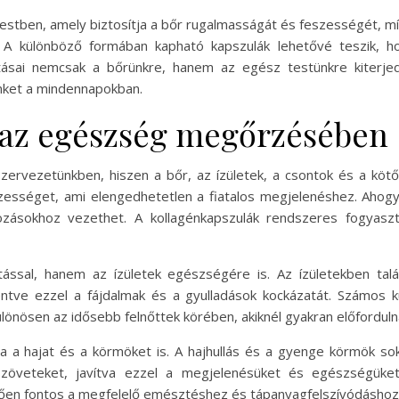
testben, amely biztosítja a bőr rugalmasságát és feszességét, m
. A különböző formában kapható kapszulák lehetővé teszik,
tásai nemcsak a bőrünkre, hanem az egész testünkre kiterje
nket a mindennapokban.
 az egészség megőrzésében
szervezetünkben, hiszen a bőr, az ízületek, a csontok és a kö
szességet, ami elengedhetetlen a fiatalos megjelenéshez. Ahog
zásokhoz vezethet. A kollagénkapszulák rendszeres fogyasztá
ással, hanem az ízületek egészségére is. Az ízületekben talál
ve ezzel a fájdalmak és a gyulladások kockázatát. Számos ku
különösen az idősebb felnőttek körében, akiknél gyakran előforduln
ja a hajat és a körmöket is. A hajhullás és a gyenge körmök s
zöveteket, javítva ezzel a megjelenésüket és egészségüket.
tően fontos a megfelelő emésztéshez és tápanyagfelszívódáshoz