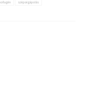
kollagén
szépségápolás