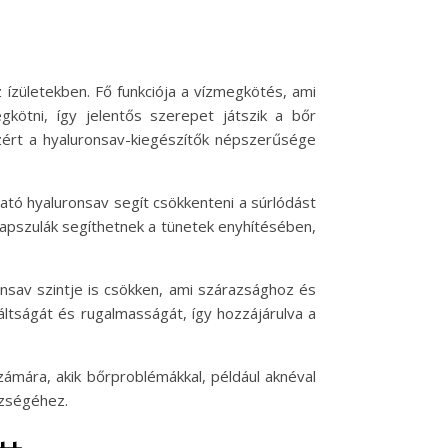
ízületekben. Fő funkciója a vízmegkötés, ami
kötni, így jelentős szerepet játszik a bőr
zért a hyaluronsav-kiegészítők népszerűsége
ató hyaluronsav segít csökkenteni a súrlódást
kapszulák segíthetnek a tünetek enyhítésében,
onsav szintje is csökken, ami szárazsághoz és
ltságát és rugalmasságát, így hozzájárulva a
ámára, akik bőrproblémákkal, például aknéval
szségéhez.