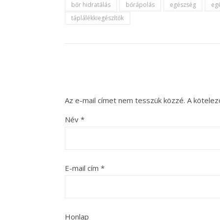
bőr hidratálás
bőrápolás
egészség
eg
táplálékkiegészítők
Az e-mail címet nem tesszük közzé.
A kötele
Név
*
E-mail cím
*
Honlap