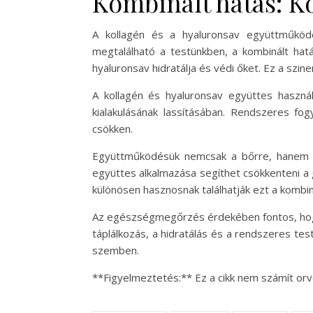
Kombinált hatás: K
A kollagén és a hyaluronsav együttműkö
megtalálható a testünkben, a kombinált hatás
hyaluronsav hidratálja és védi őket. Ez a szi
A kollagén és hyaluronsav együttes haszná
kialakulásának lassításában. Rendszeres fo
csökken.
Együttműködésük nemcsak a bőrre, hanem az 
együttes alkalmazása segíthet csökkenteni a 
különösen hasznosnak találhatják ezt a kombin
Az egészségmegőrzés érdekében fontos, hogy 
táplálkozás, a hidratálás és a rendszeres te
szemben.
**Figyelmeztetés:** Ez a cikk nem számít orv