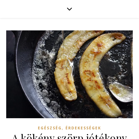
,
EGÉSZSÉG
ÉRDEKESSÉGEK
A kökény szörp jótékony