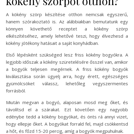
kökény szörpöt otthon?
A kökény szörp készítése otthon nemcsak egyszerű,
hanem szórakoztató is. Az alábbiakban bemutatunk egy
könnyen követhető receptet a kökény szörp
elkészítéséhez, amely lehetővé teszi, hogy élvezhesd a
kökény jótékony hatásait a saját konyhádban.
Első lépésként szükséged lesz friss kökény bogyókra. A
legjobb időszak a kökény szüretelésére ősszel van, amikor
a bogyók teljesen megérnek. A friss kökény bogyók
kiválasztása során ügyelj arra, hogy érett, egészséges
gyümölcsöket válassz, lehetőleg vegyszermentes
forrásból.
Miután megvan a bogyó, alaposan mosd meg őket, és
távolítsd el a szárakat. Ezt követően egy nagyobb
edénybe tedd a kökény bogyókat, és önts rá annyi vizet,
hogy ellepje őket. A bogyókat forrald fel, majd csökkentsd
a hőt, és főzd 15-20 percig, amíg a bogyók megpuhulnak.