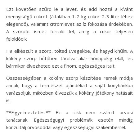
Ezt követően szűrd le a levet, és add hozzá a kívánt
mennyiségű cukrot (általában 1-2 kg cukor 2-3 liter léhez
elegendő), valamint citromlevet az íz fokozása érdekében.
A szörpöt ismét forrald fel, amíg a cukor teljesen
feloldódik.
Ha elkészült a szörp, töltsd üvegekbe, és hagyd kihűlni. A
kökény szörp hűtőben tárolva akár hónapokig eláll, és
bármikor élvezheted ezt a finom, egészséges italt.
Összességében a kökény szörp készítése remek módja
annak, hogy a természet ajándékait a saját konyhánkba
varázsoljuk, miközben élvezzük a kökény jótékony hatásait
is.
**Figyelmeztetés:** Ez a cikk nem számít orvosi
tanácsnak. Egészségügyi problémák esetén mindig
konzultálj orvosoddal vagy egészségügyi szakemberrel.