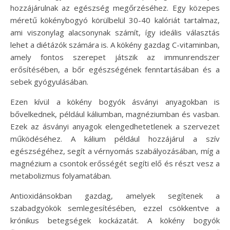
hozzájárulnak az egészség megőrzéséhez. Egy közepes
méretű kökénybogyó körülbelül 30-40 kalóriát tartalmaz,
ami viszonylag alacsonynak számít, így ideális választás
lehet a diétázók számára is. A kökény gazdag C-vitaminban,
amely fontos szerepet játszik az immunrendszer
erősítésében, a bőr egészségének fenntartásában és a
sebek gyógyulásában.
Ezen kívül a kökény bogyók ásványi anyagokban is
bővelkednek, például káliumban, magnéziumban és vasban.
Ezek az ásványi anyagok elengedhetetlenek a szervezet
működéséhez. A kálium például hozzájárul a szív
egészségéhez, segít a vérnyomás szabályozásában, míg a
magnézium a csontok erősségét segíti elő és részt vesz a
metabolizmus folyamatában.
Antioxidánsokban gazdag, amelyek segítenek a
szabadgyökök semlegesítésében, ezzel csökkentve a
krónikus betegségek kockázatát. A kökény bogyók