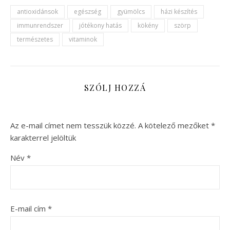
antioxidánsok
egészség
gyümölcs
házi készítés
immunrendszer
jótékony hatás
kökény
szörp
természetes
vitaminok
SZÓLJ HOZZÁ
Az e-mail címet nem tesszük közzé.
A kötelező mezőket
*
karakterrel jelöltük
Név
*
E-mail cím
*