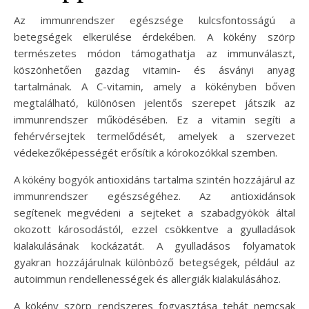
Az immunrendszer egészsége kulcsfontosságú a
betegségek elkerülése érdekében. A kökény szörp
természetes módon támogathatja az immunválaszt,
köszönhetően gazdag vitamin- és ásványi anyag
tartalmának. A C-vitamin, amely a kökényben bőven
megtalálható, különösen jelentős szerepet játszik az
immunrendszer működésében. Ez a vitamin segíti a
fehérvérsejtek termelődését, amelyek a szervezet
védekezőképességét erősítik a kórokozókkal szemben.
A kökény bogyók antioxidáns tartalma szintén hozzájárul az
immunrendszer egészségéhez. Az antioxidánsok
segítenek megvédeni a sejteket a szabadgyökök által
okozott károsodástól, ezzel csökkentve a gyulladások
kialakulásának kockázatát. A gyulladásos folyamatok
gyakran hozzájárulnak különböző betegségek, például az
autoimmun rendellenességek és allergiák kialakulásához.
A kökény szörp rendszeres fogyasztása tehát nemcsak