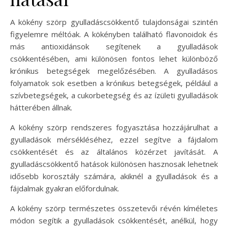
A kökény szörp gyulladáscsökkentő tulajdonságai szintén
figyelemre méltóak. A kökényben található flavonoidok és
más antioxidánsok segítenek a gyulladások
csökkentésében, ami különösen fontos lehet különböző
krónikus betegségek megelőzésében. A gyulladásos
folyamatok sok esetben a krónikus betegségek, például a
szívbetegségek, a cukorbetegség és az ízületi gyulladások
hátterében állnak.
A kökény szörp rendszeres fogyasztása hozzájárulhat a
gyulladások mérsékléséhez, ezzel segítve a fájdalom
csökkentését és az általános közérzet javítását. A
gyulladáscsökkentő hatások különösen hasznosak lehetnek
idősebb korosztály számára, akiknél a gyulladások és a
fájdalmak gyakran előfordulnak.
A kökény szörp természetes összetevői révén kíméletes
módon segítik a gyulladások csökkentését, anélkül, hogy