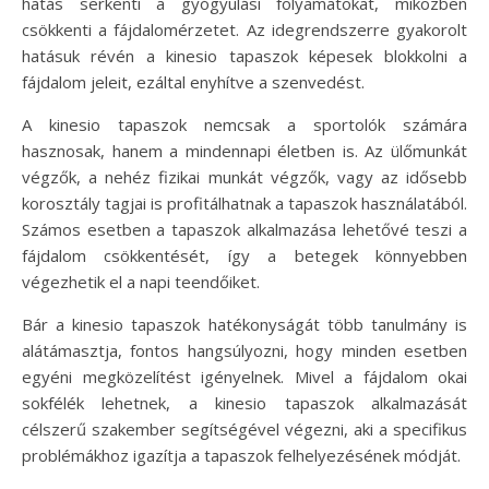
hatás serkenti a gyógyulási folyamatokat, miközben
csökkenti a fájdalomérzetet. Az idegrendszerre gyakorolt
hatásuk révén a kinesio tapaszok képesek blokkolni a
fájdalom jeleit, ezáltal enyhítve a szenvedést.
A kinesio tapaszok nemcsak a sportolók számára
hasznosak, hanem a mindennapi életben is. Az ülőmunkát
végzők, a nehéz fizikai munkát végzők, vagy az idősebb
korosztály tagjai is profitálhatnak a tapaszok használatából.
Számos esetben a tapaszok alkalmazása lehetővé teszi a
fájdalom csökkentését, így a betegek könnyebben
végezhetik el a napi teendőiket.
Bár a kinesio tapaszok hatékonyságát több tanulmány is
alátámasztja, fontos hangsúlyozni, hogy minden esetben
egyéni megközelítést igényelnek. Mivel a fájdalom okai
sokfélék lehetnek, a kinesio tapaszok alkalmazását
célszerű szakember segítségével végezni, aki a specifikus
problémákhoz igazítja a tapaszok felhelyezésének módját.