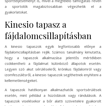
sportteljesítményt is, mivel a megfelelő támogatás révén
a sportolók magabiztosabban végezhetik el a
gyakorlatokat.
Kinesio tapasz a
fájdalomcsillapításban
A kinesio tapaszok egyik legfontosabb előnye a
fájdalomcsillapításban rejlik. Számos tanulmány kimutatta,
hogy a tapaszok alkalmazása jelentős mértékben
csökkentheti a fájdalmat különböző állapotok esetén.
Legyen szó akut sérülésekről, krónikus fájdalomról vagy
izomfeszülésről, a kinesio tapaszok segíthetnek enyhíteni a
kellemetlenségeket.
A tapaszok hatékonyan alkalmazhatók sportsérülések
esetén, mint például a húzódások vagy rándulások. A
tapaszok viselésekor a bőr alatti szövetekre gyakorolt