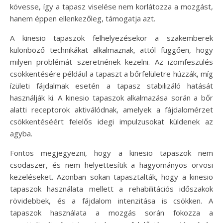
kövesse, így a tapasz viselése nem korlátozza a mozgást,
hanem éppen ellenkezőleg, támogatja azt.
A kinesio tapaszok felhelyezésekor a szakemberek
különböző technikákat alkalmaznak, attól függően, hogy
milyen problémát szeretnének kezelni. Az izomfeszülés
csökkentésére például a tapaszt a bőrfelületre húzzák, míg
ízületi fájdalmak esetén a tapasz stabilizáló hatását
használják ki. A kinesio tapaszok alkalmazása során a bőr
alatti receptorok aktiválódnak, amelyek a fájdalomérzet
csökkentéséért felelős idegi impulzusokat küldenek az
agyba.
Fontos megjegyezni, hogy a kinesio tapaszok nem
csodaszer, és nem helyettesítik a hagyományos orvosi
kezeléseket. Azonban sokan tapasztalták, hogy a kinesio
tapaszok használata mellett a rehabilitációs időszakok
rövidebbek, és a fájdalom intenzitása is csökken. A
tapaszok használata a mozgás során fokozza a