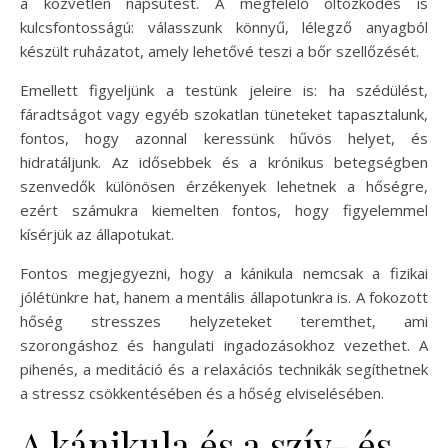
a közvetlen napsütést. A megfelelő öltözködés is
kulcsfontosságú: válasszunk könnyű, lélegző anyagból
készült ruházatot, amely lehetővé teszi a bőr szellőzését.
Emellett figyeljünk a testünk jeleire is: ha szédülést,
fáradtságot vagy egyéb szokatlan tüneteket tapasztalunk,
fontos, hogy azonnal keressünk hűvös helyet, és
hidratáljunk. Az idősebbek és a krónikus betegségben
szenvedők különösen érzékenyek lehetnek a hőségre,
ezért számukra kiemelten fontos, hogy figyelemmel
kísérjük az állapotukat.
Fontos megjegyezni, hogy a kánikula nemcsak a fizikai
jólétünkre hat, hanem a mentális állapotunkra is. A fokozott
hőség stresszes helyzeteket teremthet, ami
szorongáshoz és hangulati ingadozásokhoz vezethet. A
pihenés, a meditáció és a relaxációs technikák segíthetnek
a stressz csökkentésében és a hőség elviselésében.
A kánikula és a szív- és