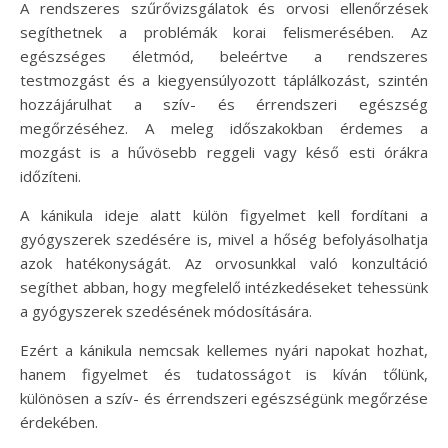
A rendszeres szűrővizsgálatok és orvosi ellenőrzések
segíthetnek a problémák korai felismerésében. Az
egészséges életmód, beleértve a rendszeres
testmozgást és a kiegyensúlyozott táplálkozást, szintén
hozzájárulhat a szív- és érrendszeri egészség
megőrzéséhez. A meleg időszakokban érdemes a
mozgást is a hűvösebb reggeli vagy késő esti órákra
időzíteni.
A kánikula ideje alatt külön figyelmet kell fordítani a
gyógyszerek szedésére is, mivel a hőség befolyásolhatja
azok hatékonyságát. Az orvosunkkal való konzultáció
segíthet abban, hogy megfelelő intézkedéseket tehessünk
a gyógyszerek szedésének módosítására.
Ezért a kánikula nemcsak kellemes nyári napokat hozhat,
hanem figyelmet és tudatosságot is kíván tőlünk,
különösen a szív- és érrendszeri egészségünk megőrzése
érdekében.