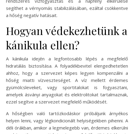
rendszeres vízfogyasztás és a napfény elkerülése
segíthet a vérnyomás stabilizálásában, ezáltal csökkentve
a hőség negatív hatásait.
Hogyan védekezhetünk a
kánikula ellen?
A kánikula idején a legfontosabb lépés a megfelelő
hidratálás biztosítása. A folyadékbevitel elengedhetetlen
ahhoz, hogy a szervezet képes legyen kompenzálni a
hőség miatti vízveszteséget. A víz mellett érdemes
gyümölcsleveket, vagy sportitalokat is fogyasztani,
amelyek ásványi anyagokat és elektrolitokat tartalmaznak,
ezzel segítve a szervezet megfelelő működését.
A hőségben való tartózkodáskor próbáljunk árnyékos
helyen lenni, vagy légkondicionált helyiségekben pihenni. A
déli órákban, amikor a legmelegebb van, érdemes elkerülni