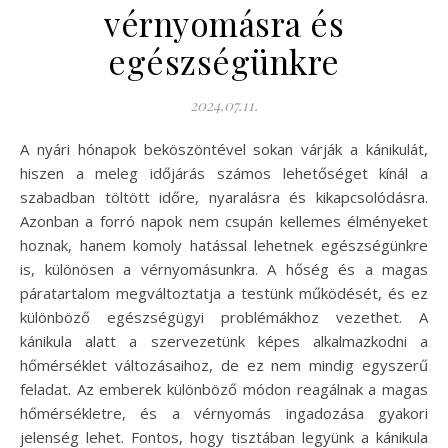
vérnyomásra és
egészségünkre
2024.07.11.
A nyári hónapok beköszöntével sokan várják a kánikulát,
hiszen a meleg időjárás számos lehetőséget kínál a
szabadban töltött időre, nyaralásra és kikapcsolódásra.
Azonban a forró napok nem csupán kellemes élményeket
hoznak, hanem komoly hatással lehetnek egészségünkre
is, különösen a vérnyomásunkra. A hőség és a magas
páratartalom megváltoztatja a testünk működését, és ez
különböző egészségügyi problémákhoz vezethet. A
kánikula alatt a szervezetünk képes alkalmazkodni a
hőmérséklet változásaihoz, de ez nem mindig egyszerű
feladat. Az emberek különböző módon reagálnak a magas
hőmérsékletre, és a vérnyomás ingadozása gyakori
jelenség lehet. Fontos, hogy tisztában legyünk a kánikula