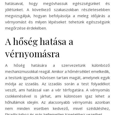
hatásaival, hogy megóvhassuk egészségünket és
jólétünket. A következő szakaszokban részletesebben
megvizsgáljuk, hogyan befolyásolja a meleg időjárás a
vérnyomást és milyen lépéseket tehetünk egészségünk
megőrzése érdekében.
A hőség hatása a
vérnyomásra
A hőség hatására a szervezetünk különböző
mechanizmusokkal reagál. Amikor a hőmérséklet emelkedik,
a testünk igyekszik hűvösen tartani magát, amelynek egyik
módja az izzadás. Az izzadás során a test folyadékot
veszít, ami hatással van a vér térfogatára. A vérnyomás
csökkenésével is járhat, ami különösen igaz lehet a
hőhullámok idején. Az alacsonyabb vérnyomás azonban
nem minden esetben kedvező, mivel szédüléshez,
fáradtsághoz és más kellemetlen tünetekhez vezethet.