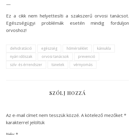
—
Ez a cikk nem helyettesíti a szakszerű orvosi tanácsot.
Egészségügyi problémák esetén mindig forduljon
orvoshoz!
dehidratáció
egészség
hőmérséklet
kániukla
nyári időszak
orvosi tanácsok
prevenció
szív- és érrendszer
tünetek
vérnyomás
SZÓLJ HOZZÁ
Az e-mail címet nem tesszük közzé.
A kötelező mezőket
*
karakterrel jelöltük
Név
*