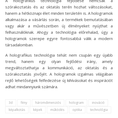
A holografikus technológia fejlődése nemcsak a
szórakoztatás és az oktatás terén hozhat változásokat,
hanem a hétköznapi élet minden területén is. A hologramok
alkalmazása a vásárlás során, a termékek bemutatásában
vagy akár a művészetben új élményeket nyújthat a
felhasználóknak. Ahogy a technológia előrehalad, úgy a
hologramok szerepe egyre fontosabbá válik a modern
társadalomban.
A holografikus technológia tehát nem csupán egy újabb
trend, hanem egy olyan fejlődési irány, amely
megváltoztathatja a kommunikáció, az oktatás és a
szórakoztatás jövőjét. A hologramok izgalmas világában
rejlő lehetőségek felfedezése új kihívásokat és inspirációt
adhat mindannyiunk számára.
3d
fény
háromdimenziós
hologram
inováció
képalkotás
képek
működés
optika
technológia