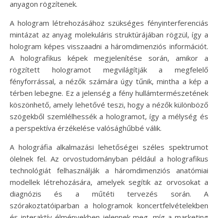
anyagon rögzítenek.
A hologram létrehozásához szükséges fényinterferenciás
mintázat az anyag molekuláris struktúrájában rögzül, így a
hologram képes visszaadni a háromdimenziós információt.
A holografikus képek megjelenítése során, amikor a
rögzített hologramot megvilágítják a megfelelő
fényforrással, a nézők számára úgy tűnik, mintha a kép a
térben lebegne. Ez a jelenség a fény hullámtermészetének
köszönhető, amely lehetővé teszi, hogy a nézők különböző
szögekből szemlélhessék a hologramot, így a mélység és
a perspektíva érzékelése valósághűbbé válik.
A holográfia alkalmazási lehetőségei széles spektrumot
ölelnek fel. Az orvostudományban például a holografikus
technológiát felhasználják a háromdimenziós anatómiai
modellek létrehozására, amelyek segítik az orvosokat a
diagnózis és a műtéti tervezés során. A
szórakoztatóiparban a hologramok koncertfelvételekben
és interaktív élményekben jelennek meg, míg a marketing