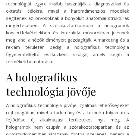
technológiát egyre inkább használják a diagnosztikai és
oktatási célokra, mivel a háromdimenziós modellek
segítenek az orvosoknak a bonyolult anatómiai struktúrák
megértésében. A szórakoztatóiparban a hologramok
koncertfelvételekben és interaktív műsorokban jelennek
meg, ahol a nézők élményeit gazdagítják. A marketing és a
reklám területén pedig a holografikus technológia
figyelemfelkeltő eszközként szolgál, amely segíti a
termékek bemutatását.
A holografikus
technológia jövője
A holografikus technológia jövője izgalmas lehetőségeket
rejt magában, mivel a tudomány és a technika folyamatos
fejlődése új alkalmazási területeket nyit meg. A
hologramok nem csupán a szórakoztatóiparban és az
orvostudományban játszanak fontos szerepet, hanem a