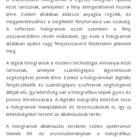
közé tartoznak, amelyeket a fény átengedésével hoznak
létre. Ezeket általában átlátszó anyagba rögzítik, és
megjelenítésükhöz a megfelelő fényforrásra van szükség.
A reflection hologramok ezzel szemben a fény
visszaverődése révén működnek, így ezek a hologramok
általában opálos vagy fényvisszaverő felületeken jelennek
meg.
A digital hologramok a modern technológia vívmányai közé
tartoznak, amelyek számítógépes algoritmusok
segítségével jönnek létre. Ezeket a hologramokat digitális
fényérzékelők és számítógépes szoftverek segítségével
állítják elő, így lehetőség van a holografikus képek gyors és
pontos létrehozására. A digitális holográfia lehetővé teszi
a hologramok manipulálását és testreszabását is, így új
lehetőségeket teremt az alkalmazásuk terén.
A hologramok alkalmazási területei széles spektrumot
ölelnek fel. Az orvostudományban a holografikus