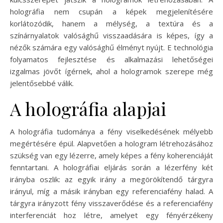
holográfia nem csupán a képek megjelenítésére
korlátozódik, hanem a mélység, a textúra és a
színárnyalatok valósághű visszaadására is képes, így a
nézők számára egy valósághű élményt nyújt. E technológia
folyamatos fejlesztése és alkalmazási lehetőségei
izgalmas jövőt ígérnek, ahol a hologramok szerepe még
jelentősebbé válik.
A holográfia alapjai
A holográfia tudománya a fény viselkedésének mélyebb
megértésére épül. Alapvetően a hologram létrehozásához
szükség van egy lézerre, amely képes a fény koherenciáját
fenntartani. A holográfiai eljárás során a lézerfény két
irányba oszlik: az egyik irány a megörökítendő tárgyra
irányul, míg a másik irányban egy referenciafény halad. A
tárgyra irányzott fény visszaverődése és a referenciafény
interferenciát hoz létre, amelyet egy fényérzékeny