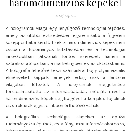
háromdimenziós képeket
2025.04.02.
A hologramok világa egy lenyűgöző technológiai fejlődés,
amely az utóbbi évtizedekben egyre inkább a figyelem
középpontjába került. Ezek a háromdimenziós képek nem
csupán a tudományos kutatásokban és a technológiai
innovációkban játszanak fontos szerepet, hanem a
szórakoztatóiparban, a marketingben és az oktatásban is.
A holográfia lehetővé teszi számunkra, hogy olyan vizuális
élményeket kapjunk, amelyek eddig csak a fantázia
világában léteztek. A hologramok megjelenése
forradalmasította az információátadás módját, mivel a
háromdimenziós képek segítségével a komplex fogalmak
és struktúrák egyszerűbben érthetővé válnak.
A holografikus technológia alapelvei az optikai
tudományokra épülnek, és a fény, mint információhordozó,
kulcsszerepet játszik a hologramok létrehozásában. A