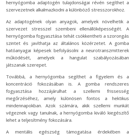
hernyógomba adaptogén tulajdonságai révén segíthet a
szervezetnek alkalmazkodni a különböző stresszorokhoz.
Az adaptogének olyan anyagok, amelyek növelhetik a
szervezet stresszel szembeni ellenállóképességét. A
hernyógomba fogyasztása tehát csökkentheti a szorongás
szintet és javíthatja az általános közérzetet. A gomba
hatóanyagai képesek befolyásolni a neurotranszmitterek
működését, amelyek a hangulat szabályozásában
játszanak szerepet.
Továbbá, a hernyógomba segíthet a figyelem és a
koncentráció fokozásában is. A gomba rendszeres
fogyasztása hozzájárulhat a szellemi frissesség
megőrzéséhez, amely különösen fontos a hektikus
mindennapokban. Azok számára, akik szellemi munkát
végeznek vagy tanulnak, a hernyógomba kiváló kiegészítő
lehet a teljesítmény fokozására.
A mentális egészség támogatása érdekében a