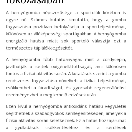
A hernyógomba népszerűsége a sportolók körében is
egyre nő. Számos kutatás kimutatta, hogy a gomba
fogyasztása pozitívan befolyásolja a sportteljesítményt,
különösen az állóképességi sportágakban. A hernyógomba
energizáló hatása miatt sok sportoló választja ezt a
természetes táplálékkiegészítőt.
A hernyógomba főbb hatóanyagai, mint a cordycepin,
javíthatják a sejtek oxigénellátottságát, ami különösen
fontos a fizikai aktivitás során. A kutatások szerint a gomba
rendszeres fogyasztása növelheti a fizikai teljesítményt,
csökkentheti a fáradtságot, és gyorsabb regenerálódást
eredményezhet a megterhelő edzések után.
Ezen kívül a hernyógomba antioxidáns hatású vegyületei
segíthetnek a szabadgyökök semlegesítésében, amelyek a
fizikai aktivitás során keletkeznek. Ez a hatás hozzájárulhat
a gyulladások csökkentéséhez és a sérülések