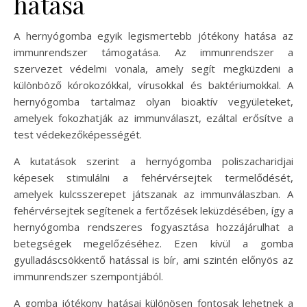
hatása
A hernyógomba egyik legismertebb jótékony hatása az
immunrendszer támogatása. Az immunrendszer a
szervezet védelmi vonala, amely segít megküzdeni a
különböző kórokozókkal, vírusokkal és baktériumokkal. A
hernyógomba tartalmaz olyan bioaktív vegyületeket,
amelyek fokozhatják az immunválaszt, ezáltal erősítve a
test védekezőképességét.
A kutatások szerint a hernyógomba poliszacharidjai
képesek stimulálni a fehérvérsejtek termelődését,
amelyek kulcsszerepet játszanak az immunválaszban. A
fehérvérsejtek segítenek a fertőzések leküzdésében, így a
hernyógomba rendszeres fogyasztása hozzájárulhat a
betegségek megelőzéséhez. Ezen kívül a gomba
gyulladáscsökkentő hatással is bír, ami szintén előnyös az
immunrendszer szempontjából.
A gomba jótékony hatásai különösen fontosak lehetnek a