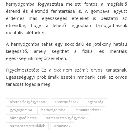
hernyógomba fogyasztása mellett fontos a megfelelő
étrend és életmód fenntartása is. A gombával együtt
érdemes más egészséges ételeket is beiktatni az
étrendbe, hogy a lehető legjobban támogathassuk
mentális jólétünket.
A hernyógomba tehát egy sokoldalú és jótékony hatású
kiegészítő, amely segíthet a fizikai és mentális
egészségünk megőrzésében.
Figyelmeztetés: Ez a cikk nem számít orvosi tanácsnak.
Egészségügyi problémák esetén mindenki csak az orvos
tanácsát fogadja meg.
alternatív gyógyászat
antioxidánsok
egészség
gyógygomba
hernyógomba
immunrendszer
támogató hatás
természetes gyógymód
természetes táplálék
vitaminok