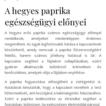
A hegyes paprika
egészségügyi előnyei
A hegyes erős paprika számos egészségügyi előnnyel
rendelkezik, amelyeket mindenképpen érdemes
megemlíteni. Az egyik legfontosabb hatása a kapszaicinnek
köszönhető, amely nemcsak a paprika fűszerességéért
felelős, hanem számos jótékony hatással is bír. A
kapszaicin segíthet a fájdalom csillapításában, ezért
gyakran alkalmazzák különböző krémekben és
kenőcsökben, amelyek célja a fájdalom enyhítése.
A paprika fogyasztása elősegítheti a zsírégetést is.
Kutatások kimutatták, hogy a kapszaicin növelheti a test
hőtermelését, ami hozzájárul a kalóriaégetés fokozásához.
Ezért a paprika beillesztése az étrendbe segíthet a
fogyásban, különösen, ha egészséges életmóddal párosul.