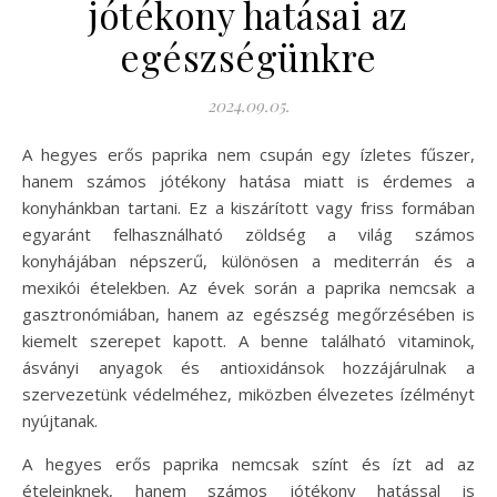
jótékony hatásai az
egészségünkre
2024.09.05.
A hegyes erős paprika nem csupán egy ízletes fűszer,
hanem számos jótékony hatása miatt is érdemes a
konyhánkban tartani. Ez a kiszárított vagy friss formában
egyaránt felhasználható zöldség a világ számos
konyhájában népszerű, különösen a mediterrán és a
mexikói ételekben. Az évek során a paprika nemcsak a
gasztronómiában, hanem az egészség megőrzésében is
kiemelt szerepet kapott. A benne található vitaminok,
ásványi anyagok és antioxidánsok hozzájárulnak a
szervezetünk védelméhez, miközben élvezetes ízélményt
nyújtanak.
A hegyes erős paprika nemcsak színt és ízt ad az
ételeinknek, hanem számos jótékony hatással is