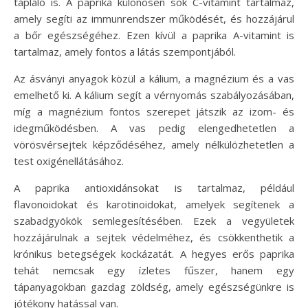
tápláló is. A paprika különösen sok C-vitamint tartalmaz,
amely segíti az immunrendszer működését, és hozzájárul
a bőr egészségéhez. Ezen kívül a paprika A-vitamint is
tartalmaz, amely fontos a látás szempontjából.
Az ásványi anyagok közül a kálium, a magnézium és a vas
emelhető ki. A kálium segít a vérnyomás szabályozásában,
míg a magnézium fontos szerepet játszik az izom- és
idegműködésben. A vas pedig elengedhetetlen a
vörösvérsejtek képződéséhez, amely nélkülözhetetlen a
test oxigénellátásához.
A paprika antioxidánsokat is tartalmaz, például
flavonoidokat és karotinoidokat, amelyek segítenek a
szabadgyökök semlegesítésében. Ezek a vegyületek
hozzájárulnak a sejtek védelméhez, és csökkenthetik a
krónikus betegségek kockázatát. A hegyes erős paprika
tehát nemcsak egy ízletes fűszer, hanem egy
tápanyagokban gazdag zöldség, amely egészségünkre is
jótékony hatással van.