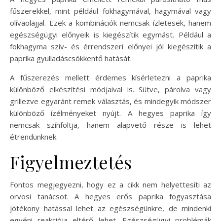
fűszerekkel, mint például fokhagymával, hagymával vagy
olívaolajjal. Ezek a kombinációk nemcsak ízletesek, hanem
egészségügyi előnyeik is kiegészítik egymást. Például a
fokhagyma szív- és érrendszeri előnyei jól kiegészítik a
paprika gyulladáscsökkentő hatását.
A fűszerezés mellett érdemes kísérletezni a paprika
különböző elkészítési módjaival is. Sütve, párolva vagy
grillezve egyaránt remek választás, és mindegyik módszer
különböző ízélményeket nyújt. A hegyes paprika így
nemcsak színfoltja, hanem alapvető része is lehet
étrendünknek.
Figyelmeztetés
Fontos megjegyezni, hogy ez a cikk nem helyettesíti az
orvosi tanácsot. A hegyes erős paprika fogyasztása
jótékony hatással lehet az egészségünkre, de mindenki
egyéni reakciója eltérő lehet. Egészségügyi problémák