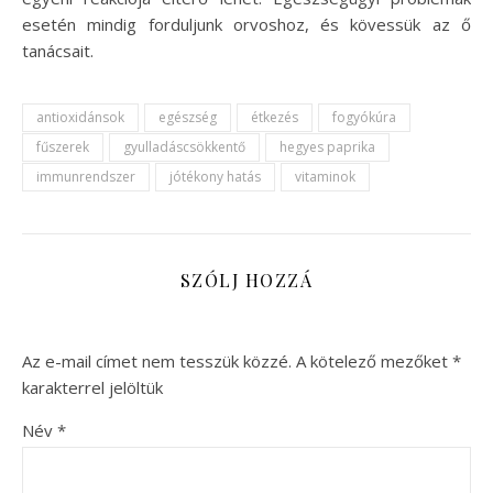
esetén mindig forduljunk orvoshoz, és kövessük az ő
tanácsait.
antioxidánsok
egészség
étkezés
fogyókúra
fűszerek
gyulladáscsökkentő
hegyes paprika
immunrendszer
jótékony hatás
vitaminok
SZÓLJ HOZZÁ
Az e-mail címet nem tesszük közzé.
A kötelező mezőket
*
karakterrel jelöltük
Név
*