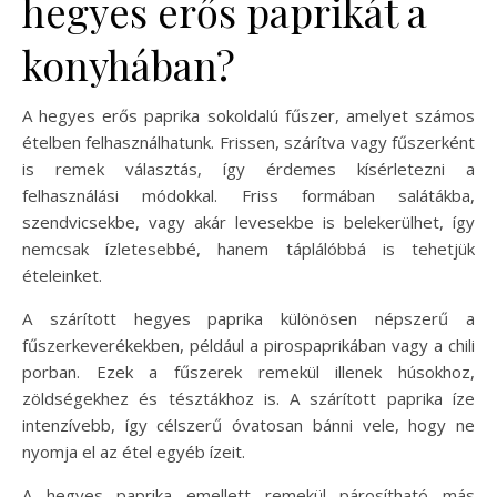
hegyes erős paprikát a
konyhában?
A hegyes erős paprika sokoldalú fűszer, amelyet számos
ételben felhasználhatunk. Frissen, szárítva vagy fűszerként
is remek választás, így érdemes kísérletezni a
felhasználási módokkal. Friss formában salátákba,
szendvicsekbe, vagy akár levesekbe is belekerülhet, így
nemcsak ízletesebbé, hanem táplálóbbá is tehetjük
ételeinket.
A szárított hegyes paprika különösen népszerű a
fűszerkeverékekben, például a pirospaprikában vagy a chili
porban. Ezek a fűszerek remekül illenek húsokhoz,
zöldségekhez és tésztákhoz is. A szárított paprika íze
intenzívebb, így célszerű óvatosan bánni vele, hogy ne
nyomja el az étel egyéb ízeit.
A hegyes paprika emellett remekül párosítható más