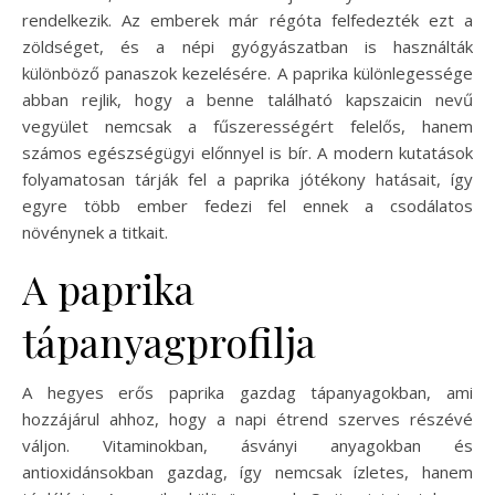
rendelkezik. Az emberek már régóta felfedezték ezt a
zöldséget, és a népi gyógyászatban is használták
különböző panaszok kezelésére. A paprika különlegessége
abban rejlik, hogy a benne található kapszaicin nevű
vegyület nemcsak a fűszerességért felelős, hanem
számos egészségügyi előnnyel is bír. A modern kutatások
folyamatosan tárják fel a paprika jótékony hatásait, így
egyre több ember fedezi fel ennek a csodálatos
növénynek a titkait.
A paprika
tápanyagprofilja
A hegyes erős paprika gazdag tápanyagokban, ami
hozzájárul ahhoz, hogy a napi étrend szerves részévé
váljon. Vitaminokban, ásványi anyagokban és
antioxidánsokban gazdag, így nemcsak ízletes, hanem