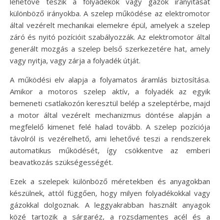
lehetővé teszik a folyadékok vagy gázok irányítását
különböző irányokba. A szelep működése az elektromotor
által vezérelt mechanikai elemekre épül, amelyek a szelep
záró és nyitó pozícióit szabályozzák. Az elektromotor által
generált mozgás a szelep belső szerkezetére hat, amely
vagy nyitja, vagy zárja a folyadék útját.
A működési elv alapja a folyamatos áramlás biztosítása.
Amikor a motoros szelep aktív, a folyadék az egyik
bemeneti csatlakozón keresztül belép a szeleptérbe, majd
a motor által vezérelt mechanizmus döntése alapján a
megfelelő kimenet felé halad tovább. A szelep pozíciója
távolról is vezérelhető, ami lehetővé teszi a rendszerek
automatikus működését, így csökkentve az emberi
beavatkozás szükségességét.
Ezek a szelepek különböző méretekben és anyagokban
készülnek, attól függően, hogy milyen folyadékokkal vagy
gázokkal dolgoznak. A leggyakrabban használt anyagok
közé tartozik a sárgaréz, a rozsdamentes acél és a