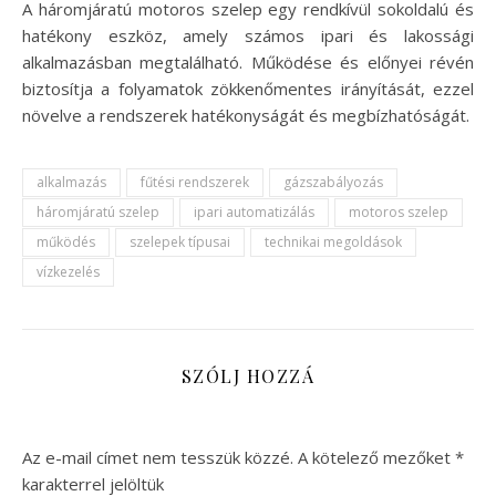
A háromjáratú motoros szelep egy rendkívül sokoldalú és
hatékony eszköz, amely számos ipari és lakossági
alkalmazásban megtalálható. Működése és előnyei révén
biztosítja a folyamatok zökkenőmentes irányítását, ezzel
növelve a rendszerek hatékonyságát és megbízhatóságát.
alkalmazás
fűtési rendszerek
gázszabályozás
háromjáratú szelep
ipari automatizálás
motoros szelep
működés
szelepek típusai
technikai megoldások
vízkezelés
SZÓLJ HOZZÁ
Az e-mail címet nem tesszük közzé.
A kötelező mezőket
*
karakterrel jelöltük