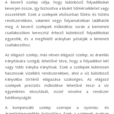
A keverő szelep célja, hogy különböző folyadékokat
keverjen össze, így biztosítva a kívánt hőmérsékletet vagy
összetételt. Ezek a szelepek elsősorban fűtési és hűtési
rendszerekben, valamint vegyi folyamatokban találhatók
meg. A keverő szelepek működése során a bemeneti
csatlakozókon keresztül érkező különböző folyadékokat
egyesítik, és a megfelelő arányban juttatják a kimeneti
csatlakozóhoz.
Az elágazó szelep, más néven elágazó szelep, az áramlás
irányítására szolgál, lehetővé téve, hogy a folyadékot két
vagy több irányba irányítsuk. Ezek a szelepek különösen
hasznosak vízellátó rendszerekben, ahol a víz különböző
irányokba történő elágazása szükséges. Az elágazó
szelepek precíziós működése lehetővé teszi a víz
egyenletes elosztását, ezzel növelve a rendszer
hatékonyságát.
A kompenzáló szelep szerepe a nyomás- és
áramláskiegyenlítés biztosítása. Ezek a szelepek gyakran