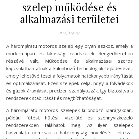
szelep működése és
alkalmazási területei
2025.04.29.
A háromjáratú motoros szelep egy olyan eszköz, amely a
modern ipari és lakossági rendszerek elengedhetetlen
részévé vált. Működése és alkalmazásai szoros
kapcsolatban állnak a különböző technológiák fejlődésével,
amely lehetővé teszi a folyamatok hatékonyabb irányítását
és optimalizálását. Ezen szelepek célja, hogy a folyadékok
és gázok áramlását precízen szabályozzák, így biztosítva a
rendszerek stabilitását és megbízhatóságát.
A háromjáratú motoros szelepek különböző iparágakban,
például fűtési, hűtési, vízellátó és szennyvízkezelő
rendszerekben találhatók meg. Az ilyen szelepek
használata nemcsak a hatékonyság növelését célozza,