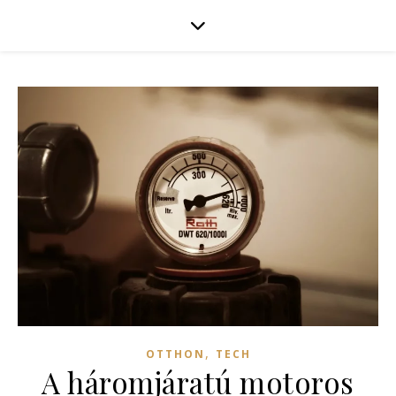
,
OTTHON
TECH
A háromjáratú motoros