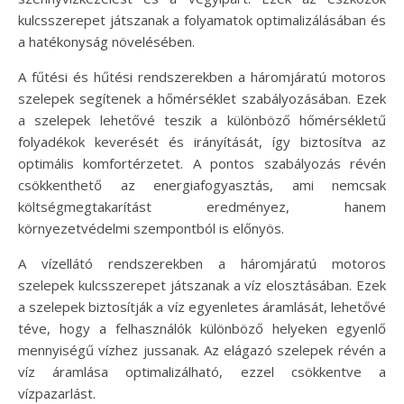
kulcsszerepet játszanak a folyamatok optimalizálásában és
a hatékonyság növelésében.
A fűtési és hűtési rendszerekben a háromjáratú motoros
szelepek segítenek a hőmérséklet szabályozásában. Ezek
a szelepek lehetővé teszik a különböző hőmérsékletű
folyadékok keverését és irányítását, így biztosítva az
optimális komfortérzetet. A pontos szabályozás révén
csökkenthető az energiafogyasztás, ami nemcsak
költségmegtakarítást eredményez, hanem
környezetvédelmi szempontból is előnyös.
A vízellátó rendszerekben a háromjáratú motoros
szelepek kulcsszerepet játszanak a víz elosztásában. Ezek
a szelepek biztosítják a víz egyenletes áramlását, lehetővé
téve, hogy a felhasználók különböző helyeken egyenlő
mennyiségű vízhez jussanak. Az elágazó szelepek révén a
víz áramlása optimalizálható, ezzel csökkentve a
vízpazarlást.