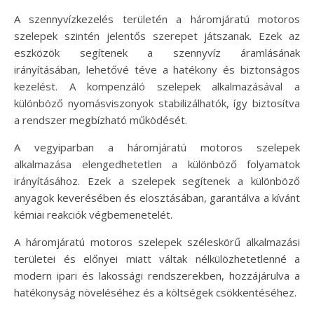
A szennyvízkezelés területén a háromjáratú motoros
szelepek szintén jelentős szerepet játszanak. Ezek az
eszközök segítenek a szennyvíz áramlásának
irányításában, lehetővé téve a hatékony és biztonságos
kezelést. A kompenzáló szelepek alkalmazásával a
különböző nyomásviszonyok stabilizálhatók, így biztosítva
a rendszer megbízható működését.
A vegyiparban a háromjáratú motoros szelepek
alkalmazása elengedhetetlen a különböző folyamatok
irányításához. Ezek a szelepek segítenek a különböző
anyagok keverésében és elosztásában, garantálva a kívánt
kémiai reakciók végbemenetelét.
A háromjáratú motoros szelepek széleskörű alkalmazási
területei és előnyei miatt váltak nélkülözhetetlenné a
modern ipari és lakossági rendszerekben, hozzájárulva a
hatékonyság növeléséhez és a költségek csökkentéséhez.