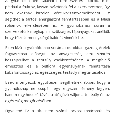
A gyümölcsökben található természetes cukrok, mint
például a fruktóz, lassan szívódnak fel a szervezetben, így
nem okoznak hirtelen vércukorszint-emelkedést. Ez
segíthet a tartós energiaszint fenntartásában és a falási
rohamok elkerülésében is. A gyümölcsnap során a
szervezetünk megkapja a szükséges tápanyagokat anélkül,
hogy túlzott mennyiségű kalóriát vinnénk be.
Ezen kívül a gyümölcsnap során a rostokban gazdag ételek
fogyasztása elősegíti az anyagcserét, ami szintén
hozzájárulhat a testsúly csökkentéséhez. A megfelelő
emésztés és a bélflóra egyensúlyának fenntartása
kulcsfontosságú az egészséges testsúly megtartásához.
Ezek a tényezők együttesen segíthetnek abban, hogy a
gyümölcsnap ne csupán egy egyszeri élmény legyen,
hanem egy hosszú távú stratégiává váljon a testsúly és az
egészség megőrzésében.
Figyelem! Ez a cikk nem számít orvosi tanácsnak, és