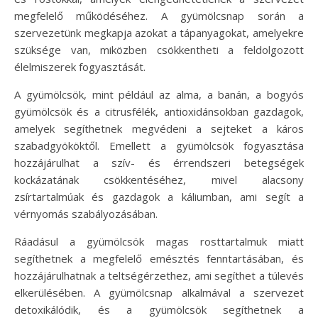
megfelelő működéséhez. A gyümölcsnap során a
szervezetünk megkapja azokat a tápanyagokat, amelyekre
szüksége van, miközben csökkentheti a feldolgozott
élelmiszerek fogyasztását.
A gyümölcsök, mint például az alma, a banán, a bogyós
gyümölcsök és a citrusfélék, antioxidánsokban gazdagok,
amelyek segíthetnek megvédeni a sejteket a káros
szabadgyököktől. Emellett a gyümölcsök fogyasztása
hozzájárulhat a szív- és érrendszeri betegségek
kockázatának csökkentéséhez, mivel alacsony
zsírtartalmúak és gazdagok a káliumban, ami segít a
vérnyomás szabályozásában.
Ráadásul a gyümölcsök magas rosttartalmuk miatt
segíthetnek a megfelelő emésztés fenntartásában, és
hozzájárulhatnak a teltségérzethez, ami segíthet a túlevés
elkerülésében. A gyümölcsnap alkalmával a szervezet
detoxikálódik, és a gyümölcsök segíthetnek a