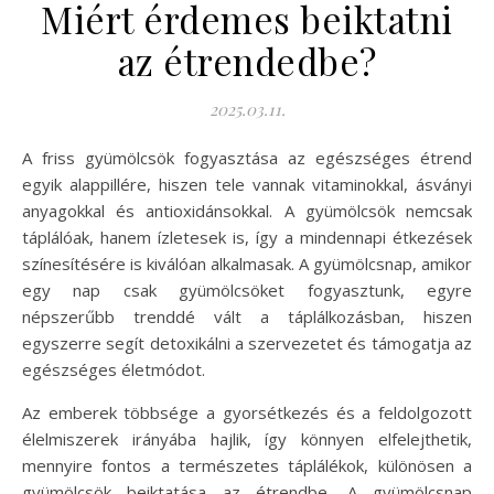
Miért érdemes beiktatni
az étrendedbe?
2025.03.11.
A friss gyümölcsök fogyasztása az egészséges étrend
egyik alappillére, hiszen tele vannak vitaminokkal, ásványi
anyagokkal és antioxidánsokkal. A gyümölcsök nemcsak
táplálóak, hanem ízletesek is, így a mindennapi étkezések
színesítésére is kiválóan alkalmasak. A gyümölcsnap, amikor
egy nap csak gyümölcsöket fogyasztunk, egyre
népszerűbb trenddé vált a táplálkozásban, hiszen
egyszerre segít detoxikálni a szervezetet és támogatja az
egészséges életmódot.
Az emberek többsége a gyorsétkezés és a feldolgozott
élelmiszerek irányába hajlik, így könnyen elfelejthetik,
mennyire fontos a természetes táplálékok, különösen a
gyümölcsök beiktatása az étrendbe. A gyümölcsnap