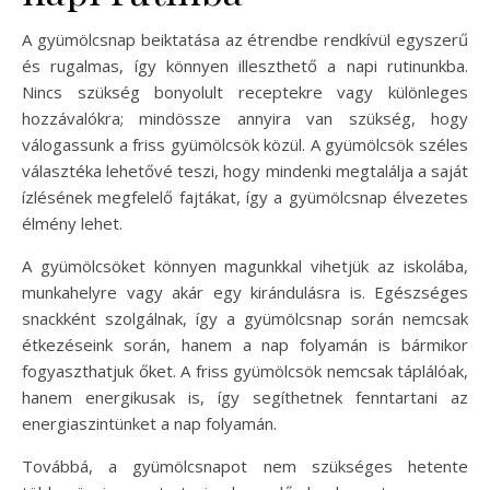
A gyümölcsnap beiktatása az étrendbe rendkívül egyszerű
és rugalmas, így könnyen illeszthető a napi rutinunkba.
Nincs szükség bonyolult receptekre vagy különleges
hozzávalókra; mindössze annyira van szükség, hogy
válogassunk a friss gyümölcsök közül. A gyümölcsök széles
választéka lehetővé teszi, hogy mindenki megtalálja a saját
ízlésének megfelelő fajtákat, így a gyümölcsnap élvezetes
élmény lehet.
A gyümölcsöket könnyen magunkkal vihetjük az iskolába,
munkahelyre vagy akár egy kirándulásra is. Egészséges
snackként szolgálnak, így a gyümölcsnap során nemcsak
étkezéseink során, hanem a nap folyamán is bármikor
fogyaszthatjuk őket. A friss gyümölcsök nemcsak táplálóak,
hanem energikusak is, így segíthetnek fenntartani az
energiaszintünket a nap folyamán.
Továbbá, a gyümölcsnapot nem szükséges hetente