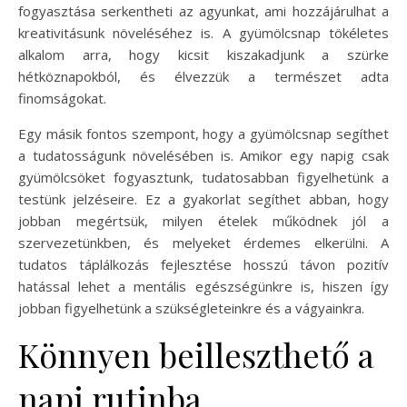
fogyasztása serkentheti az agyunkat, ami hozzájárulhat a
kreativitásunk növeléséhez is. A gyümölcsnap tökéletes
alkalom arra, hogy kicsit kiszakadjunk a szürke
hétköznapokból, és élvezzük a természet adta
finomságokat.
Egy másik fontos szempont, hogy a gyümölcsnap segíthet
a tudatosságunk növelésében is. Amikor egy napig csak
gyümölcsöket fogyasztunk, tudatosabban figyelhetünk a
testünk jelzéseire. Ez a gyakorlat segíthet abban, hogy
jobban megértsük, milyen ételek működnek jól a
szervezetünkben, és melyeket érdemes elkerülni. A
tudatos táplálkozás fejlesztése hosszú távon pozitív
hatással lehet a mentális egészségünkre is, hiszen így
jobban figyelhetünk a szükségleteinkre és a vágyainkra.
Könnyen beilleszthető a
napi rutinba