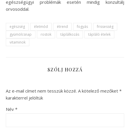
egészségügyi problémák esetén mindig konzultálj
orvosoddal.
egészség
életmód
étrend
fogyás
frissesség
gyümölcsnap
rostok
táplálkozás
tápláló ételek
vitaminok
SZÓLJ HOZZÁ
Az e-mail címet nem tesszük közzé.
A kötelező mezőket
*
karakterrel jelöltük
Név
*