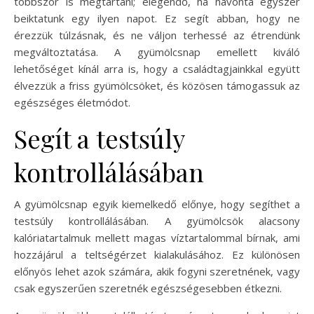
többször is megtartani; elegendő, ha havonta egyszer
beiktatunk egy ilyen napot. Ez segít abban, hogy ne
érezzük túlzásnak, és ne váljon terhessé az étrendünk
megváltoztatása. A gyümölcsnap emellett kiváló
lehetőséget kínál arra is, hogy a családtagjainkkal együtt
élvezzük a friss gyümölcsöket, és közösen támogassuk az
egészséges életmódot.
Segít a testsúly
kontrollálásában
A gyümölcsnap egyik kiemelkedő előnye, hogy segíthet a
testsúly kontrollálásában. A gyümölcsök alacsony
kalóriatartalmuk mellett magas víztartalommal bírnak, ami
hozzájárul a teltségérzet kialakulásához. Ez különösen
előnyös lehet azok számára, akik fogyni szeretnének, vagy
csak egyszerűen szeretnék egészségesebben étkezni.