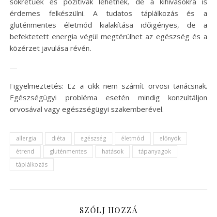
sokrétűek és pozitívak lehetnek, de a kihívásokra is
érdemes felkészülni. A tudatos táplálkozás és a
gluténmentes életmód kialakítása időigényes, de a
befektetett energia végül megtérülhet az egészség és a
közérzet javulása révén.
—
Figyelmeztetés: Ez a cikk nem számít orvosi tanácsnak.
Egészségügyi probléma esetén mindig konzultáljon
orvosával vagy egészségügyi szakemberével.
allergia
diéta
egészség
életmód
előnyök
étrend
gluténmentes
hatások
tápanyagok
táplálkozás
SZÓLJ HOZZÁ