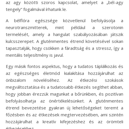
az agy közötti szoros kapcsolat, amelyet a „bél-agy
tengely” fogalmával írhatunk le.
A bélflóra egészsége közvetlenül befolyásolja a
neurotranszmitterek, mint például a szerotonin
termelését, amely a hangulat szabályozásában játszik
kulcsszerepet. A gluténmentes étrend követésével sokan
tapasztalják, hogy csökken a fáradtság és a stressz, így a
mentális teljesítmény is javul.
Egy másik fontos aspektus, hogy a tudatos táplálkozás és
az egészséges életmód kialakítása hozzájárulhat az
önbizalom növeléséhez. Az étkezési szokások
megváltoztatása és a tudatosabb étkezés segíthet abban,
hogy jobban érezzük magunkat a bőrünkben, és pozitívan
befolyásolhatja az önértékelésünket. A gluténmentes
étrend bevezetése gyakran új lehetőségeket teremt a
főzésben és az étkezések megtervezésében, ami szintén
hozzájárulhat a kreatív kifejezéshez és az örömteli
étkezésekhez.