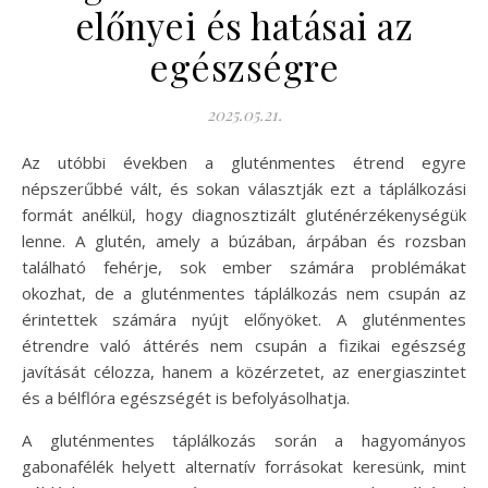
előnyei és hatásai az
egészségre
2025.05.21.
Az utóbbi években a gluténmentes étrend egyre
népszerűbbé vált, és sokan választják ezt a táplálkozási
formát anélkül, hogy diagnosztizált gluténérzékenységük
lenne. A glutén, amely a búzában, árpában és rozsban
található fehérje, sok ember számára problémákat
okozhat, de a gluténmentes táplálkozás nem csupán az
érintettek számára nyújt előnyöket. A gluténmentes
étrendre való áttérés nem csupán a fizikai egészség
javítását célozza, hanem a közérzetet, az energiaszintet
és a bélflóra egészségét is befolyásolhatja.
A gluténmentes táplálkozás során a hagyományos
gabonafélék helyett alternatív forrásokat keresünk, mint