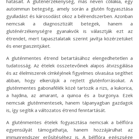
hatásait. A gluténérzékenység, más néven cöliákia, egy
autoimmun betegség, amely során a glutén fogyasztása
gyulladást és károsodást okoz a bélrendszerben. Azonban
nemcsak a diagnosztizált betegek, hanem a
gluténérzékenységre gyanakvók is választják ezt az
étrendet, mert tapasztalataik szerint javítja közérzetüket
és energiaszintjüket.
A gluténmentes étrend betartásához elengedhetetlen a
tudatosság. Az ételek összetevőinek alapos átvizsgálása
és az élelmiszerek címkéjének figyelmes olvasása segíthet
abban, hogy elkerüljük a rejtett gluténforrásokat. A
gluténmentes gabonafélék közé tartozik a rizs, a kukorica,
a hajdina, az amarant, a quinoa és a burgonya. Ezek
nemcsak gluténmentesek, hanem tápanyagban gazdagok
is, így segítik a változatos étrend fenntartását.
A gluténmentes ételek fogyasztása nemcsak a bélflóra
egyensúlyát támogathatja, hanem hozzájárulhat az
immunrendszer erősítéséhez is. A bélflóra egészsége