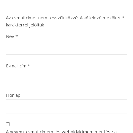
Az e-mail címet nem tesszük közzé.
A kötelező mezőket
*
karakterrel jelöltük
Név
*
E-mail cím
*
Honlap
A nevem, e-mail címem, és weboldalcímem mentése a