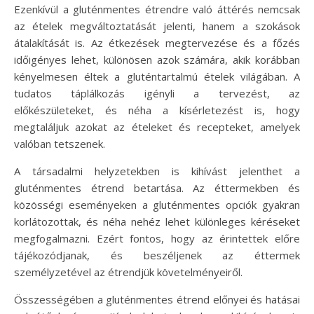
Ezenkívül a gluténmentes étrendre való áttérés nemcsak
az ételek megváltoztatását jelenti, hanem a szokások
átalakítását is. Az étkezések megtervezése és a főzés
időigényes lehet, különösen azok számára, akik korábban
kényelmesen éltek a gluténtartalmú ételek világában. A
tudatos táplálkozás igényli a tervezést, az
előkészületeket, és néha a kísérletezést is, hogy
megtaláljuk azokat az ételeket és recepteket, amelyek
valóban tetszenek.
A társadalmi helyzetekben is kihívást jelenthet a
gluténmentes étrend betartása. Az éttermekben és
közösségi eseményeken a gluténmentes opciók gyakran
korlátozottak, és néha nehéz lehet különleges kéréseket
megfogalmazni. Ezért fontos, hogy az érintettek előre
tájékozódjanak, és beszéljenek az éttermek
személyzetével az étrendjük követelményeiről.
Összességében a gluténmentes étrend előnyei és hatásai