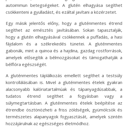
autoimmun betegségeket. A glutén elhagyása segíthet
csökkenteni a gyulladást, és ezáltal javítani a közérzetet.
Egy másik jelentős előny, hogy a gluténmentes étrend
segíthet az emésztés javításában. Sokan tapasztalják,
hogy a glutén elhagyásával csökkennek a puffadás, a hasi
fájdalom és a székrekedés tünetei. A gluténmentes
gabonák, mint a quinoa és a hajdina, gazdag rostforrások,
amelyek elősegítik a bélmozgásokat és támogathatják a
bélflóra egészségét.
A gluténmentes táplálkozás emellett segíthet a testsúly
kontrollálásában is. Mivel a gluténmentes ételek gyakran
alacsonyabb kalóriatartalmúak és tápanyagdúsabbak, a
tudatos étrend segíthet a fogyásban vagy a
súlymegtartásban. A gluténmentes ételek beépítése az
étrendbe ösztönözheti a friss zöldségek, gyümölcsök és
természetes alapanyagok fogyasztását, amelyek szintén
hozzájárulnak az egészséges életmódhoz.