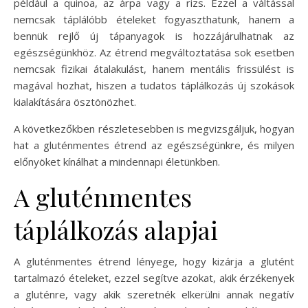
például a quinoa, az árpa vagy a rizs. Ezzel a váltással
nemcsak táplálóbb ételeket fogyaszthatunk, hanem a
bennük rejlő új tápanyagok is hozzájárulhatnak az
egészségünkhöz. Az étrend megváltoztatása sok esetben
nemcsak fizikai átalakulást, hanem mentális frissülést is
magával hozhat, hiszen a tudatos táplálkozás új szokások
kialakítására ösztönözhet.
A következőkben részletesebben is megvizsgáljuk, hogyan
hat a gluténmentes étrend az egészségünkre, és milyen
előnyöket kínálhat a mindennapi életünkben.
A gluténmentes
táplálkozás alapjai
A gluténmentes étrend lényege, hogy kizárja a glutént
tartalmazó ételeket, ezzel segítve azokat, akik érzékenyek
a gluténre, vagy akik szeretnék elkerülni annak negatív