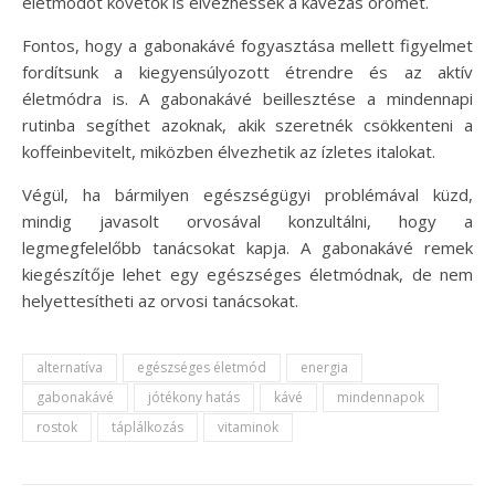
életmódot követők is élvezhessék a kávézás örömét.
Fontos, hogy a gabonakávé fogyasztása mellett figyelmet
fordítsunk a kiegyensúlyozott étrendre és az aktív
életmódra is. A gabonakávé beillesztése a mindennapi
rutinba segíthet azoknak, akik szeretnék csökkenteni a
koffeinbevitelt, miközben élvezhetik az ízletes italokat.
Végül, ha bármilyen egészségügyi problémával küzd,
mindig javasolt orvosával konzultálni, hogy a
legmegfelelőbb tanácsokat kapja. A gabonakávé remek
kiegészítője lehet egy egészséges életmódnak, de nem
helyettesítheti az orvosi tanácsokat.
alternatíva
egészséges életmód
energia
gabonakávé
jótékony hatás
kávé
mindennapok
rostok
táplálkozás
vitaminok