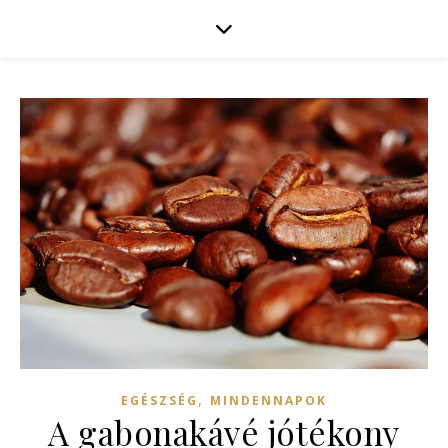
,
EGÉSZSÉG
MINDENNAPOK
A gabonakávé jótékony