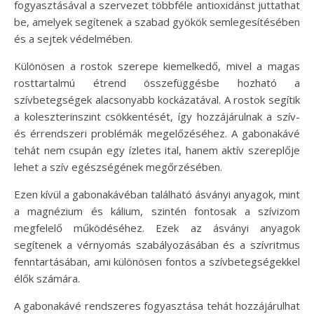
fogyasztásával a szervezet többféle antioxidánst juttathat
be, amelyek segítenek a szabad gyökök semlegesítésében
és a sejtek védelmében.
Különösen a rostok szerepe kiemelkedő, mivel a magas
rosttartalmú étrend összefüggésbe hozható a
szívbetegségek alacsonyabb kockázatával. A rostok segítik
a koleszterinszint csökkentését, így hozzájárulnak a szív-
és érrendszeri problémák megelőzéséhez. A gabonakávé
tehát nem csupán egy ízletes ital, hanem aktív szereplője
lehet a szív egészségének megőrzésében.
Ezen kívül a gabonakávéban található ásványi anyagok, mint
a magnézium és kálium, szintén fontosak a szívizom
megfelelő működéséhez. Ezek az ásványi anyagok
segítenek a vérnyomás szabályozásában és a szívritmus
fenntartásában, ami különösen fontos a szívbetegségekkel
élők számára.
A gabonakávé rendszeres fogyasztása tehát hozzájárulhat