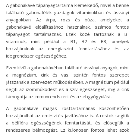
A gabonakávé tápanyagtartalma kiemelkedő, mivel a benne
található gabonafélék gazdagok vitaminokban és ásványi
anyagokban. Az árpa, rozs és búza, amelyeket a
gabonakávé előállításához használnak, számos fontos
tápanyagot tartalmaznak. Ezek közé tartoznak a B-
vitaminok, mint például a B1, B2 és B3, amelyek
hozzájárulnak az energiaszint fenntartásához és az
idegrendszer egészségéhez.
Ezen kívül a gabonakávéban található ásványi anyagok, mint
a magnézium, cink és vas, szintén fontos szerepet
játszanak a szervezet működésében. A magnézium például
segíti az izomműködést és a szív egészségét, míg a cink
támogatja az immunrendszert és a sebgyógyulást.
A gabonakávé magas rosttartalmának köszönhetően
hozzájárulhat az emésztés javításához is. A rostok segítik
a bélflóra egészségének fenntartását, és elősegítik a
rendszeres bélmozgást. Ez különösen fontos lehet azok