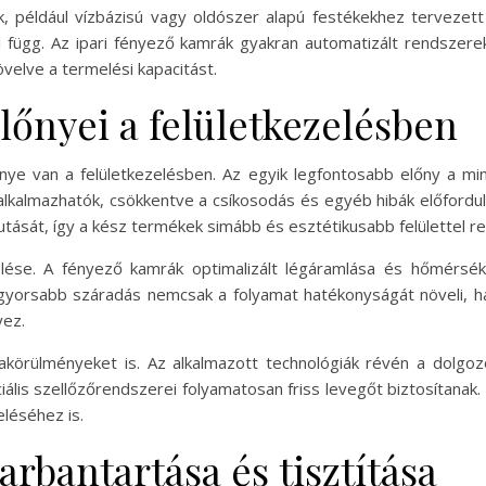
, például vízbázisú vagy oldószer alapú festékekhez tervezett 
ől függ. Az ipari fényező kamrák gyakran automatizált rendszere
velve a termelési kapacitást.
lőnyei a felületkezelésben
ye van a felületkezelésben. Az egyik legfontosabb előny a min
lkalmazhatók, csökkentve a csíkosodás és egyéb hibák előfordul
ását, így a kész termékek simább és esztétikusabb felülettel r
lése. A fényező kamrák optimalizált légáramlása és hőmérsék
A gyorsabb száradás nemcsak a folyamat hatékonyságát növeli, h
yez.
kakörülményeket is. Az alkalmazott technológiák révén a dolg
iális szellőzőrendszerei folyamatosan friss levegőt biztosítana
léséhez is.
rbantartása és tisztítása