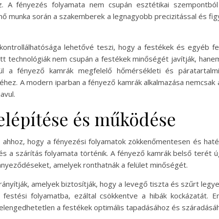
ez. A fényezés folyamata nem csupán esztétikai szempontb
ő munka során a szakemberek a legnagyobb precizitással és figye
ontrollálhatósága lehetővé teszi, hogy a festékek és egyéb fe
ott technológiák nem csupán a festékek minőségét javítják, hanem
ül a fényező kamrák megfelelő hőmérsékleti és páratartalmi
réhez. A modern iparban a fényező kamrák alkalmazása nemcsak
avul.
elépítése és működése
s ahhoz, hogy a fényezési folyamatok zökkenőmentesen és haték
és a szárítás folyamata történik. A fényező kamrák belső terét ú
ennyeződéseket, amelyek ronthatnák a felület minőségét.
irányítják, amelyek biztosítják, hogy a levegő tiszta és szűrt l
festési folyamatba, ezáltal csökkentve a hibák kockázatát. 
 elengedhetetlen a festékek optimális tapadásához és száradásá