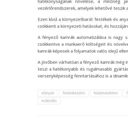
hatékonyságának növelése, a minőség jav
vezérlőrendszerek, amelyek lehetővé teszik 
Ezen kívül a környezetbarát festékek és anya
csökkenti a környezeti hatásokat, és hozzájár
A fényező kamrák automatizálása is nagy sz
csökkentve a munkaerő költségeit és növelve 
kamrák képesek a folyamatok valós idejű elle
A jövőben várhatóan a fényező kamrák még in
teszi a hatékonyabb és rugalmasabb gyártás
versenyképesség fenntartásához is a dinamik
előnyök
felületkezelés
felületvédelem
működés