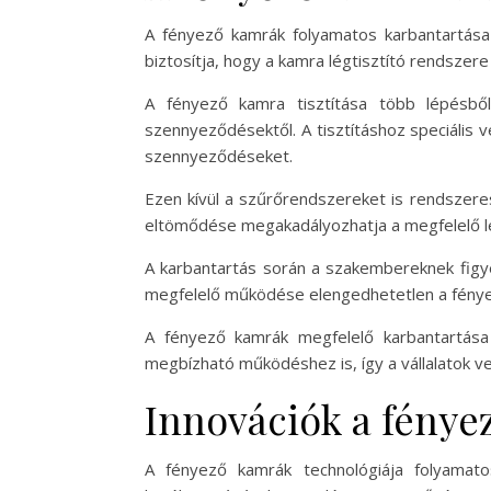
A fényező kamrák folyamatos karbantartása
biztosítja, hogy a kamra légtisztító rendszer
A fényező kamra tisztítása több lépésből
szennyeződésektől. A tisztításhoz speciális 
szennyeződéseket.
Ezen kívül a szűrőrendszereket is rendszeres
eltömődése megakadályozhatja a megfelelő lé
A karbantartás során a szakembereknek figyel
megfelelő működése elengedhetetlen a fény
A fényező kamrák megfelelő karbantartása
megbízható működéshez is, így a vállalatok v
Innovációk a fénye
A fényező kamrák technológiája folyamato