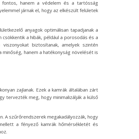
ól fontos, hanem a védelem és a tartósság
lemmel járnak el, hogy az elkészült felületek
lületkezelő anyagok optimálisan tapadjanak a
 csökkentik a hibák, például a porosodás és a
 viszonyokat biztosítanak, amelyek szintén
 a minőség, hanem a hatékonyság növelését is
onyan zajlanak. Ezek a kamrák általában zárt
gy tervezték meg, hogy minimalizálják a külső
egyen. A szűrőrendszerek megakadályozzák, hogy
Emellett a fényező kamrák hőmérsékletét és
hoz.