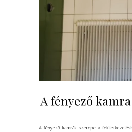
A fényező kamra
A fényező kamrák szerepe a felületkezelésbe