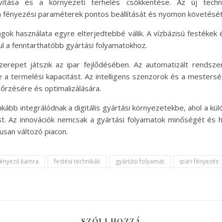
ítása és a környezeti terhelés csökkentése. Az új technol
a fényezési paraméterek pontos beállítását és nyomon követését
gok használata egyre elterjedtebbé válik. A vízbázisú festékek 
ul a fenntarthatóbb gyártási folyamatokhoz.
erepet játszik az ipar fejlődésében. Az automatizált rendsz
a termelési kapacitást. Az intelligens szenzorok és a mestersé
nőrzésére és optimalizálására.
kább integrálódnak a digitális gyártási környezetekbe, ahol a k
t. Az innovációk nemcsak a gyártási folyamatok minőségét és h
usan változó piacon.
fényező kamra
festési technikák
gyártási folyamat
ipari fényezés
SZÓLJ HOZZÁ