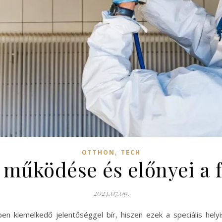
,
OTTHON
TECH
 működése és előnyei a f
2024.07.09.
n kiemelkedő jelentőséggel bír, hiszen ezek a speciális hely