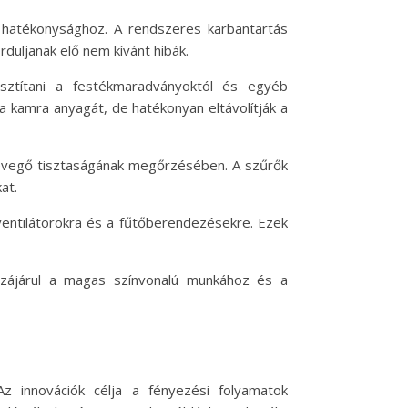
 hatékonysághoz. A rendszeres karbantartás
duljanak elő nem kívánt hibák.
isztítani a festékmaradványoktól és egyéb
a kamra anyagát, de hatékonyan eltávolítják a
a levegő tisztaságának megőrzésében. A szűrők
at.
 ventilátorokra és a fűtőberendezésekre. Ezek
zzájárul a magas színvonalú munkához és a
z innovációk célja a fényezési folyamatok