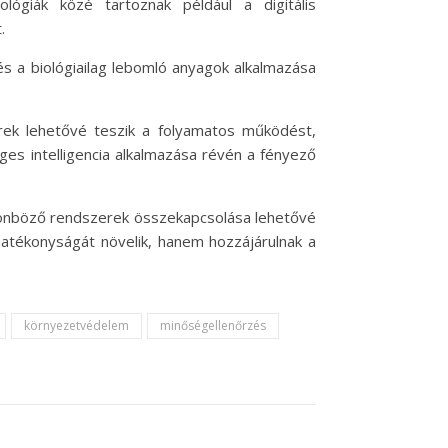
ógiák közé tartoznak például a digitális
.
és a biológiailag lebomló anyagok alkalmazása
erek lehetővé teszik a folyamatos működést,
ges intelligencia alkalmazása révén a fényező
ülönböző rendszerek összekapcsolása lehetővé
atékonyságát növelik, hanem hozzájárulnak a
környezetvédelem
minőségellenőrzés