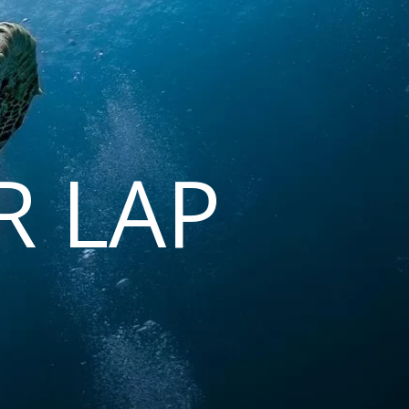
R LAP