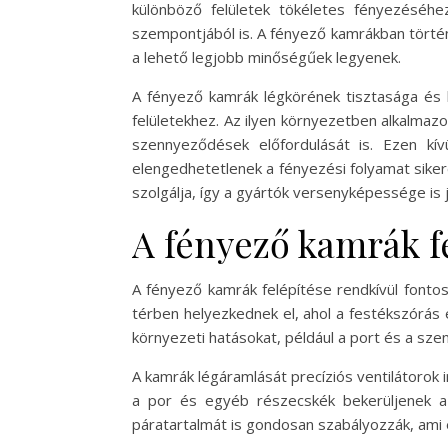
különböző felületek tökéletes fényezéséh
szempontjából is. A fényező kamrákban történ
a lehető legjobb minőségűek legyenek.
A fényező kamrák légkörének tisztasága és k
felületekhez. Az ilyen környezetben alkalmaz
szennyeződések előfordulását is. Ezen kív
elengedhetetlenek a fényezési folyamat sike
szolgálja, így a gyártók versenyképessége is j
A fényező kamrák f
A fényező kamrák felépítése rendkívül fonto
térben helyezkednek el, ahol a festékszórás 
környezeti hatásokat, például a port és a sz
A kamrák légáramlását precíziós ventilátorok 
a por és egyéb részecskék bekerüljenek a 
páratartalmát is gondosan szabályozzák, ami