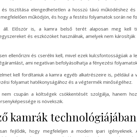
 és tisztítása elengedhetetlen a hosszú távú működéshez és
e megfelelően működjön, és hogy a festési folyamatok során ne for
 áll. Először is, a kamra belső terét alaposan meg kell t
vegyszereket és eszközöket használnak, amelyek nem károsítják 
en ellenőrizni és cserélni kell, mivel ezek kulcsfontosságúak 
gáramlást, ami negatívan befolyásolhatja a fényezési folyamatok
met kell fordítaniuk a kamra egyéb alkatrészeire is, például a
ezési folyamat hatékonyságához és a végtermék minőségéhez.
 nem csupán a költségek csökkentését szolgálja, hanem ho
ersenyképessége is növekszik.
ző kamrák technológiájában
san fejlődik, hogy megfeleljen a modern ipari igényeknek. A