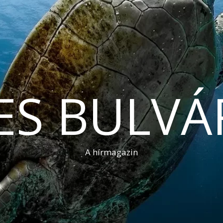
ES BULVÁ
A hírmagazin