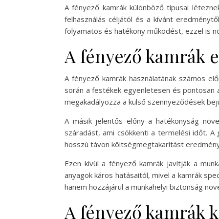
A fényező kamrák különböző típusai léteznek
felhasználás céljától és a kívánt eredményt
folyamatos és hatékony működést, ezzel is nö
A fényező kamrák e
A fényező kamrák használatának számos előn
során a festékek egyenletesen és pontosan a
megakadályozza a külső szennyeződések bejut
A másik jelentős előny a hatékonyság növe
száradást, ami csökkenti a termelési időt. 
hosszú távon költségmegtakarítást eredmén
Ezen kívül a fényező kamrák javítják a mun
anyagok káros hatásaitól, mivel a kamrák spec
hanem hozzájárul a munkahelyi biztonság növe
A fényező kamrák ka