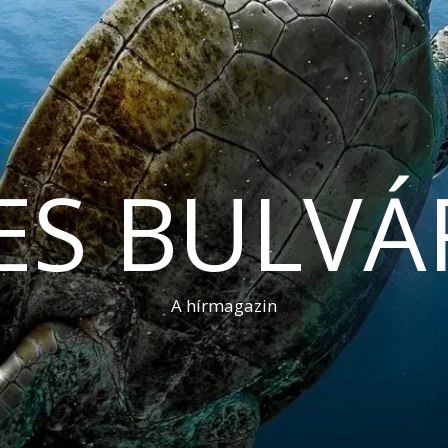
ES BULVÁ
A hírmagazin