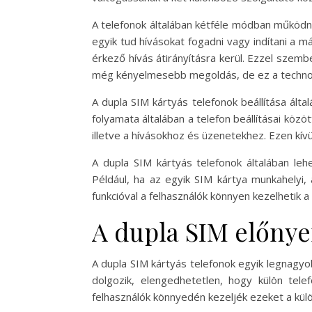
A telefonok általában kétféle módban működne
egyik tud hívásokat fogadni vagy indítani a má
érkező hívás átirányításra kerül. Ezzel szem
még kényelmesebb megoldás, de ez a technol
A dupla SIM kártyás telefonok beállítása ált
folyamata általában a telefon beállításai közö
illetve a hívásokhoz és üzenetekhez. Ezen kív
A dupla SIM kártyás telefonok általában leh
Például, ha az egyik SIM kártya munkahelyi, 
funkcióval a felhasználók könnyen kezelhetik a
A dupla SIM előnye
A dupla SIM kártyás telefonok egyik legnagyo
dolgozik, elengedhetetlen, hogy külön te
felhasználók könnyedén kezeljék ezeket a külö