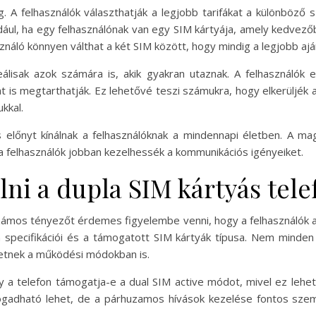
 A felhasználók választhatják a legjobb tarifákat a különböző sz
ldául, ha egy felhasználónak van egy SIM kártyája, amely kedvezőbb
ználó könnyen válthat a két SIM között, hogy mindig a legjobb aján
álisak azok számára is, akik gyakran utaznak. A felhasználók e
t is megtarthatják. Ez lehetővé teszi számukra, hogy elkerüljék
kkal.
 előnyt kínálnak a felhasználóknak a mindennapi életben. A m
 felhasználók jobban kezelhessék a kommunikációs igényeiket.
ni a dupla SIM kártyás tele
 számos tényezőt érdemes figyelembe venni, hogy a felhasználók 
specifikációi és a támogatott SIM kártyák típusa. Nem minden 
hetnek a működési módokban is.
gy a telefon támogatja-e a dual SIM active módot, mivel ez lehe
ogadható lehet, de a párhuzamos hívások kezelése fontos szem