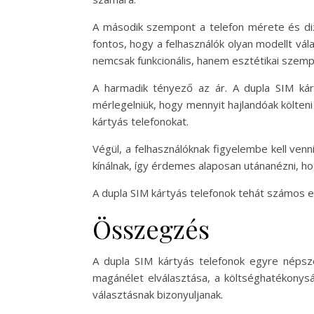
A második szempont a telefon mérete és diz
fontos, hogy a felhasználók olyan modellt vál
nemcsak funkcionális, hanem esztétikai szemp
A harmadik tényező az ár. A dupla SIM kár
mérlegelniük, hogy mennyit hajlandóak költeni
kártyás telefonokat.
Végül, a felhasználóknak figyelembe kell ven
kínálnak, így érdemes alaposan utánanézni, ho
A dupla SIM kártyás telefonok tehát számos e
Összegzés
A dupla SIM kártyás telefonok egyre népsz
magánélet elválasztása, a költséghatékonysá
választásnak bizonyuljanak.