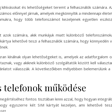
 kihívásokat és lehetőségeket teremt a felhasználók számára. A
zámos előnnyel járnak, amelyek megkönnyítik a mindennapi életet.
mukra, hogy több telefonszámot kezeljenek egyetlen eszközö
t azok számára, akik munkájuk miatt különböző telefonszámoka
M kártya lehetővé teszi a felhasználók számára, hogy könnyedén
ének.
kran kínálnak olyan lehetőségeket is, amelyek az adatforgalom 
 utaznak, vagy akiknek különböző szolgáltatók között kell választa
jánlatot válasszák. A következőkben mélyebben belemerülünk 
s telefonok működése
gértéséhez fontos tisztában lenni azzal, hogy hogyan integráló
ogy egyszerre két SIM kártyát kezeljen, ami lehetővé tes
ött.