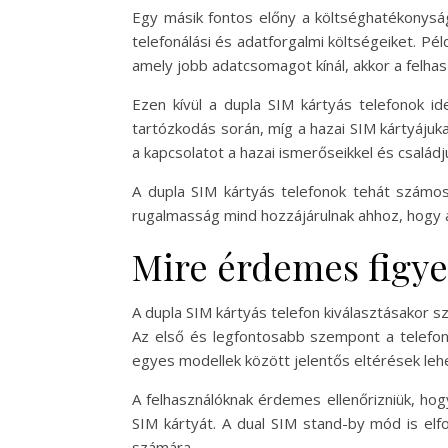
Egy másik fontos előny a költséghatékonyság.
telefonálási és adatforgalmi költségeiket. Pé
amely jobb adatcsomagot kínál, akkor a felhas
Ezen kívül a dupla SIM kártyás telefonok ide
tartózkodás során, míg a hazai SIM kártyájuka
a kapcsolatot a hazai ismerőseikkel és családju
A dupla SIM kártyás telefonok tehát számos
rugalmasság mind hozzájárulnak ahhoz, hogy a
Mire érdemes figyel
A dupla SIM kártyás telefon kiválasztásakor
Az első és legfontosabb szempont a telefon 
egyes modellek között jelentős eltérések le
A felhasználóknak érdemes ellenőrizniük, ho
SIM kártyát. A dual SIM stand-by mód is elf
számára.