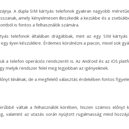
ájnja. A dupla SIM kártyás telefonok gyakran nagyobb méretűek
asszanak, amely kényelmesen illeszkedik a kezükbe és a zsebükbe.
ontból is fontos a felhasználók számára.
tyás telefonok általában drágábbak, mint az egy SIM kártyás
 egy ilyen készülékre. Érdemes körülnézni a piacon, mivel sok gy
niük a telefon operációs rendszerét is. Az Android és az iOS pla
gy melyik rendszer felel meg legjobban az igényeiknek.
lőnyt kínálnak, de a megfelelő választás érdekében fontos figy
erűbbé váltak a felhasználók körében, hiszen számos előnyt k
g, valamint az utazás során nyújtott rugalmasság mind hozzáj