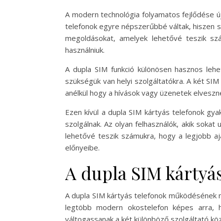
A modern technológia folyamatos fejlődése új
telefonok egyre népszerűbbé váltak, hiszen s
megoldásokat, amelyek lehetővé teszik szá
használniuk.
A dupla SIM funkció különösen hasznos lehe
szükségük van helyi szolgáltatókra. A két SI
anélkül hogy a hívások vagy üzenetek elveszn
Ezen kívül a dupla SIM kártyás telefonok gya
szolgálnak. Az olyan felhasználók, akik sokat
lehetővé teszik számukra, hogy a legjobb a
előnyeibe.
A dupla SIM kártyá
A dupla SIM kártyás telefonok működésének me
legtöbb modern okostelefon képes arra, h
váltogassanak a két különböző szolgáltató köz