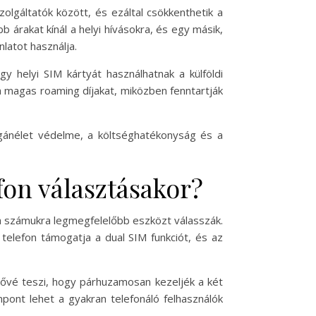
olgáltatók között, és ezáltal csökkenthetik a
 árakat kínál a helyi hívásokra, és egy másik,
latot használja.
gy helyi SIM kártyát használhatnak a külföldi
 a magas roaming díjakat, miközben fenntartják
agánélet védelme, a költséghatékonyság és a
fon választásakor?
a számukra legmegfelelőbb eszközt válasszák.
telefon támogatja a dual SIM funkciót, és az
tővé teszi, hogy párhuzamosan kezeljék a két
pont lehet a gyakran telefonáló felhasználók