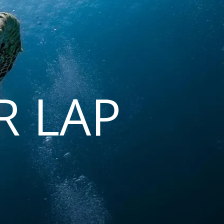
R LAP