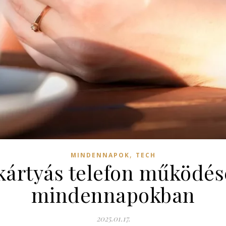
,
MINDENNAPOK
TECH
kártyás telefon működése
mindennapokban
2025.01.17.