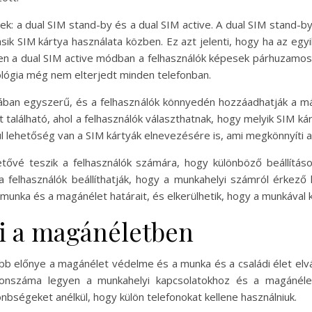
k: a dual SIM stand-by és a dual SIM active. A dual SIM stand-b
sik SIM kártya használata közben. Ez azt jelenti, hogy ha az egyi
ben a dual SIM active módban a felhasználók képesek párhuzamosa
ógia még nem elterjedt minden telefonban.
alában egyszerű, és a felhasználók könnyedén hozzáadhatják a más
tt található, ahol a felhasználók választhatnak, hogy melyik SIM 
ül lehetőség van a SIM kártyák elnevezésére is, ami megkönnyíti 
etővé teszik a felhasználók számára, hogy különböző beállítá
a felhasználók beállíthatják, hogy a munkahelyi számról érkező 
 munka és a magánélet határait, és elkerülhetik, hogy a munkával 
i a magánéletben
bb előnye a magánélet védelme és a munka és a családi élet elvál
lefonszáma legyen a munkahelyi kapcsolatokhoz és a magánéle
nbségeket anélkül, hogy külön telefonokat kellene használniuk.