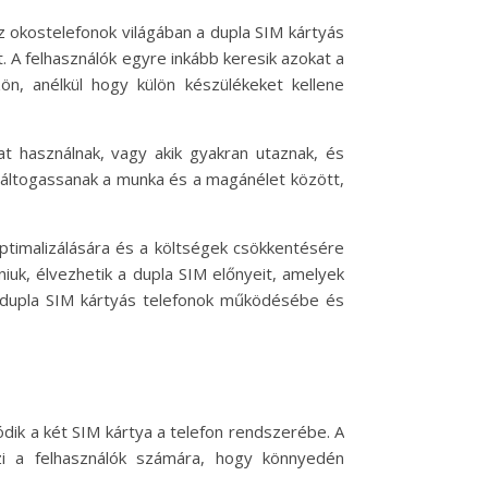
z okostelefonok világában a dupla SIM kártyás
 A felhasználók egyre inkább keresik azokat a
n, anélkül hogy külön készülékeket kellene
t használnak, vagy akik gyakran utaznak, és
 váltogassanak a munka és a magánélet között,
optimalizálására és a költségek csökkentésére
niuk, élvezhetik a dupla SIM előnyeit, amelyek
a dupla SIM kártyás telefonok működésébe és
dik a két SIM kártya a telefon rendszerébe. A
zi a felhasználók számára, hogy könnyedén