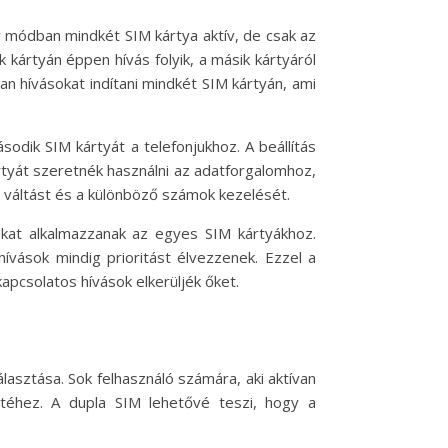
y módban mindkét SIM kártya aktív, de csak az
k kártyán éppen hívás folyik, a másik kártyáról
n hívásokat indítani mindkét SIM kártyán, ami
odik SIM kártyát a telefonjukhoz. A beállítás
kártyát szeretnék használni az adatforgalomhoz,
a váltást és a különböző számok kezelését.
sokat alkalmazzanak az egyes SIM kártyákhoz.
hívások mindig prioritást élvezzenek. Ezzel a
kapcsolatos hívások elkerüljék őket.
asztása. Sok felhasználó számára, aki aktívan
téhez. A dupla SIM lehetővé teszi, hogy a