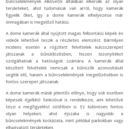
bűncselekmények elkövetői általában elkerülik az olyan
területeket, ahol tudomásuk van arról, hogy kamerák
figyelik őket, így a dome kamerák elhelyezése már
önmagában is megelőző hatású.
A dome kamerák által nyújtott magas felbontású képek és
videók lehetővé teszik a részletes elemzést. Bármilyen
incidens esetén a rögzített felvételek kulcsszerepet
játszanak a bűnüldözésben, hiszen bizonyítékot
szolgáltatnak a hatóságok számára. A kamerák által
készített felvételek nemcsak a bűnözők azonosítását
segítik elő, hanem a bűncselekmények megelőzésében is
fontos szerepet játszanak.
A dome kamerák másik jelentős előnye, hogy sok esetben
képesek éjjellátó funkcióval is rendelkezni, ami lehetővé
teszi a megfigyelést sötétben is. Ez különösen fontos
olyan helyeken, ahol éjszaka is nagyobb a
bűncselekmények kockázata, mint például parkokban vagy
elhagyatott területeken.