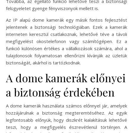
Továbbá, az éjjellátó funkció lehetővé teszi a biztonsági
felügyeletet gyenge fényviszonyok mellett is.
Az IP alapú dome kamerák egy másik fontos fejlesztést
jelentenek a biztonsági technológiában. Ezek a kamerák
interneten keresztül csatlakoznak, lehetővé téve a távoli
megfigyelést okostelefonon vagy számítógépen. Ez a
funkció különösen értékes a vállalkozások számára, ahol a
tulajdonosok folyamatosan ellenőrizni kívánják az üzletük
biztonságát, akárhol is tartózkodnak.
A dome kamerák előnyei
a biztonság érdekében
A dome kamerák használata számos előnnyel jár, amelyek
hozzájárulnak a biztonság megteremtéséhez. Az egyik
legfontosabb előnyük, hogy diszkrét kialakításuk lehetővé
teszi, hogy a megfigyelés észrevétlenül történjen. A