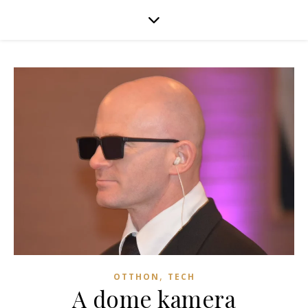
,
OTTHON
TECH
A dome kamera