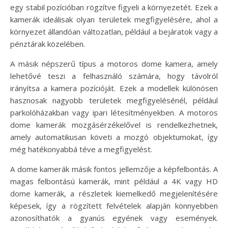
egy stabil pozícióban rögzítve figyeli a környezetét. Ezek a
kamerák ideálisak olyan területek megfigyelésére, ahol a
környezet állandóan változatlan, például a bejáratok vagy a
pénztárak közelében.
A másik népszerű típus a motoros dome kamera, amely
lehetővé teszi a felhasználó számára, hogy távolról
irányítsa a kamera pozícióját. Ezek a modellek különösen
hasznosak nagyobb területek megfigyelésénél, például
parkolóházakban vagy ipari létesítményekben. A motoros
dome kamerák mozgásérzékelővel is rendelkezhetnek,
amely automatikusan követi a mozgó objektumokat, így
még hatékonyabbá téve a megfigyelést.
A dome kamerák másik fontos jellemzője a képfelbontás. A
magas felbontású kamerák, mint például a 4K vagy HD
dome kamerák, a részletek kiemelkedő megjelenítésére
képesek, így a rögzített felvételek alapján könnyebben
azonosíthatók a gyanús egyének vagy események.