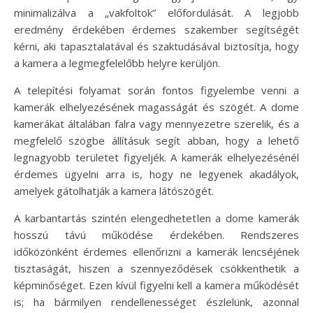
minimalizálva a „vakfoltok” előfordulását. A legjobb
eredmény érdekében érdemes szakember segítségét
kérni, aki tapasztalatával és szaktudásával biztosítja, hogy
a kamera a legmegfelelőbb helyre kerüljön.
A telepítési folyamat során fontos figyelembe venni a
kamerák elhelyezésének magasságát és szögét. A dome
kamerákat általában falra vagy mennyezetre szerelik, és a
megfelelő szögbe állításuk segít abban, hogy a lehető
legnagyobb területet figyeljék. A kamerák elhelyezésénél
érdemes ügyelni arra is, hogy ne legyenek akadályok,
amelyek gátolhatják a kamera látószögét.
A karbantartás szintén elengedhetetlen a dome kamerák
hosszú távú működése érdekében. Rendszeres
időközönként érdemes ellenőrizni a kamerák lencséjének
tisztaságát, hiszen a szennyeződések csökkenthetik a
képminőséget. Ezen kívül figyelni kell a kamera működését
is; ha bármilyen rendellenességet észlelünk, azonnal