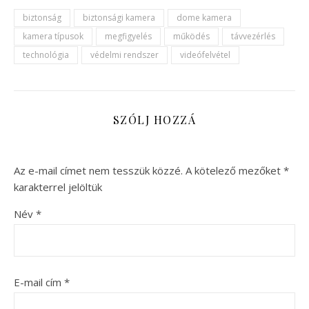
biztonság
biztonsági kamera
dome kamera
kamera típusok
megfigyelés
működés
távvezérlés
technológia
védelmi rendszer
videófelvétel
SZÓLJ HOZZÁ
Az e-mail címet nem tesszük közzé.
A kötelező mezőket
*
karakterrel jelöltük
Név
*
E-mail cím
*