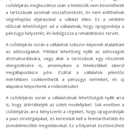
csődeljárás megkezdése után a hitelezők nem követelhetik
a tartozásaik azonnali visszafizetését, és nem indíthatnak
végrehajtási eljárásokat a vállalat ellen. Ez a védelmi
időszak lehetőséget ad a vállalatnak, hogy újragondolja a
pénzügyi helyzetét, és kidolgozza a rehabilitációs tervét.
A csődeljárás során a vállalatok sokszor képesek átalakítani
az adósságaikat. Például lehetőség nyílik az adósságok
átstrukturálására, vagy akár a tartozások egy részének
elengedésére is, amennyiben a hitelezőkkel sikerül
megállapodásra jutni. Ezáltal a vállalatok jelentős
mértékben csökkenthetik a pénzügyi terheiket, és új
alapokra helyezhetik a működésüket.
A csődeljárás során a vállalatoknak lehetőségük nyílik arra
is, hogy átértékeljék az üzleti modelljüket. Sok esetben a
csődeljárás arra kényszeríti a cégeket, hogy újragondolják
a piaci stratégiájukat, és keresniük kell a fenntarthatóbb és
jövedelmezőbb megoldásokat. Ez a folyamat ösztönözheti