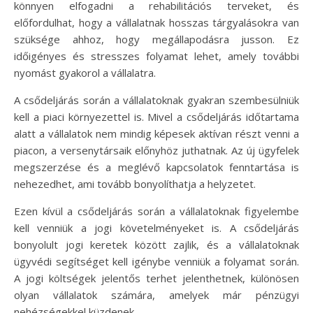
könnyen elfogadni a rehabilitációs terveket, és
előfordulhat, hogy a vállalatnak hosszas tárgyalásokra van
szüksége ahhoz, hogy megállapodásra jusson. Ez
időigényes és stresszes folyamat lehet, amely további
nyomást gyakorol a vállalatra.
A csődeljárás során a vállalatoknak gyakran szembesülniük
kell a piaci környezettel is. Mivel a csődeljárás időtartama
alatt a vállalatok nem mindig képesek aktívan részt venni a
piacon, a versenytársaik előnyhöz juthatnak. Az új ügyfelek
megszerzése és a meglévő kapcsolatok fenntartása is
nehezedhet, ami tovább bonyolíthatja a helyzetet.
Ezen kívül a csődeljárás során a vállalatoknak figyelembe
kell venniük a jogi követelményeket is. A csődeljárás
bonyolult jogi keretek között zajlik, és a vállalatoknak
ügyvédi segítséget kell igénybe venniük a folyamat során.
A jogi költségek jelentős terhet jelenthetnek, különösen
olyan vállalatok számára, amelyek már pénzügyi
nehézségekkel küzdenek.