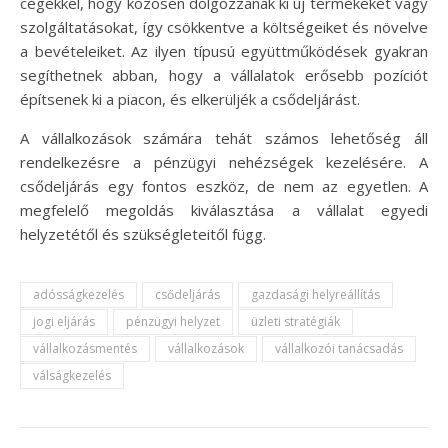
cégekkel, hogy közösen dolgozzanak ki új termékeket vagy
szolgáltatásokat, így csökkentve a költségeiket és növelve
a bevételeiket. Az ilyen típusú együttműködések gyakran
segíthetnek abban, hogy a vállalatok erősebb pozíciót
építsenek ki a piacon, és elkerüljék a csődeljárást.
A vállalkozások számára tehát számos lehetőség áll
rendelkezésre a pénzügyi nehézségek kezelésére. A
csődeljárás egy fontos eszköz, de nem az egyetlen. A
megfelelő megoldás kiválasztása a vállalat egyedi
helyzetétől és szükségleteitől függ.
adósságkezelés
csődeljárás
gazdasági helyreállítás
jogi eljárás
pénzügyi helyzet
üzleti stratégiák
vállalkozásmentés
vállalkozások
vállalkozói tanácsadás
válságkezelés