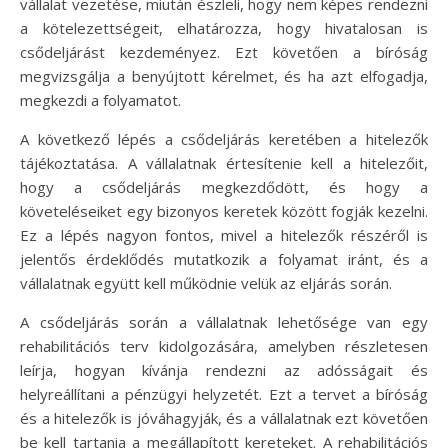
vállalat vezetése, miután észleli, hogy nem képes rendezni
a kötelezettségeit, elhatározza, hogy hivatalosan is
csődeljárást kezdeményez. Ezt követően a bíróság
megvizsgálja a benyújtott kérelmet, és ha azt elfogadja,
megkezdi a folyamatot.
A következő lépés a csődeljárás keretében a hitelezők
tájékoztatása. A vállalatnak értesítenie kell a hitelezőit,
hogy a csődeljárás megkezdődött, és hogy a
követeléseiket egy bizonyos keretek között fogják kezelni.
Ez a lépés nagyon fontos, mivel a hitelezők részéről is
jelentős érdeklődés mutatkozik a folyamat iránt, és a
vállalatnak együtt kell működnie velük az eljárás során.
A csődeljárás során a vállalatnak lehetősége van egy
rehabilitációs terv kidolgozására, amelyben részletesen
leírja, hogyan kívánja rendezni az adósságait és
helyreállítani a pénzügyi helyzetét. Ezt a tervet a bíróság
és a hitelezők is jóváhagyják, és a vállalatnak ezt követően
be kell tartania a megállapított kereteket. A rehabilitációs