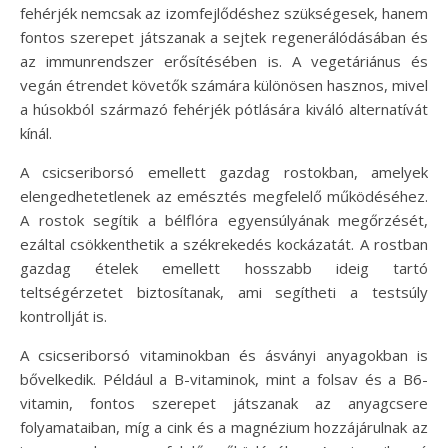
fehérjék nemcsak az izomfejlődéshez szükségesek, hanem
fontos szerepet játszanak a sejtek regenerálódásában és
az immunrendszer erősítésében is. A vegetáriánus és
vegán étrendet követők számára különösen hasznos, mivel
a húsokból származó fehérjék pótlására kiváló alternatívát
kínál.
A csicseriborsó emellett gazdag rostokban, amelyek
elengedhetetlenek az emésztés megfelelő működéséhez.
A rostok segítik a bélflóra egyensúlyának megőrzését,
ezáltal csökkenthetik a székrekedés kockázatát. A rostban
gazdag ételek emellett hosszabb ideig tartó
teltségérzetet biztosítanak, ami segítheti a testsúly
kontrollját is.
A csicseriborsó vitaminokban és ásványi anyagokban is
bővelkedik. Például a B-vitaminok, mint a folsav és a B6-
vitamin, fontos szerepet játszanak az anyagcsere
folyamataiban, míg a cink és a magnézium hozzájárulnak az