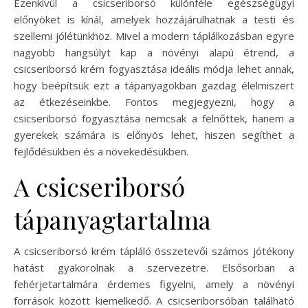
Ezenkívül a csicseriborsó különféle egészségügyi
előnyöket is kínál, amelyek hozzájárulhatnak a testi és
szellemi jólétünkhöz. Mivel a modern táplálkozásban egyre
nagyobb hangsúlyt kap a növényi alapú étrend, a
csicseriborsó krém fogyasztása ideális módja lehet annak,
hogy beépítsük ezt a tápanyagokban gazdag élelmiszert
az étkezéseinkbe. Fontos megjegyezni, hogy a
csicseriborsó fogyasztása nemcsak a felnőttek, hanem a
gyerekek számára is előnyös lehet, hiszen segíthet a
fejlődésükben és a növekedésükben.
A csicseriborsó
tápanyagtartalma
A csicseriborsó krém tápláló összetevői számos jótékony
hatást gyakorolnak a szervezetre. Elsősorban a
fehérjetartalmára érdemes figyelni, amely a növényi
források között kiemelkedő. A csicseriborsóban található