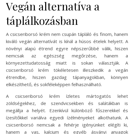
Vegán alternatíva a
táplálkozásban
A csicseriborsó krém nem csupán tápláló és finom, hanem
kiváló vegán alternatívát is kínál a húsos ételek helyett. A
növényi alapú étrend egyre népszerűbbé válik, hiszen
nemcsak az egészség megőrzése, hanem a
környezettudatosság miatt is sokan választják. A
csicseriborsó krém tökéletesen illeszkedik a vegán
étrendbe, hiszen gazdag tápanyagokban, könnyen
elkészíthető, és sokféleképpen felhasználható.
A csicseriborsó krém ízletes mártogatós lehet
zöldségekhez, de szendvicsekben és salátákban is
megállja a helyét. Ezenkívül különböző fűszerekkel és
ízesítőkkel variálva egyedi ízélményeket alkothatunk. A
csicseriborsó nemcsak a fehérje igényünket elégíti ki,
hanem a vas, kalcium és egyéb ásványi anyagok