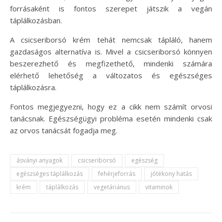
forrásaként is fontos szerepet játszik a vegán
táplálkozásban.
A csicseriborsó krém tehát nemcsak tápláló, hanem
gazdaságos alternatíva is. Mivel a csicseriborsó könnyen
beszerezhető és megfizethető, mindenki számára
elérhető lehetőség a változatos és egészséges
táplálkozásra.
Fontos megjegyezni, hogy ez a cikk nem számít orvosi
tanácsnak. Egészségügyi probléma esetén mindenki csak
az orvos tanácsát fogadja meg.
ásványi anyagok
csicseriborsó
egészség
egészséges táplálkozás
fehérjeforrás
jótékony hatás
krém
táplálkozás
vegetáriánus
vitaminok