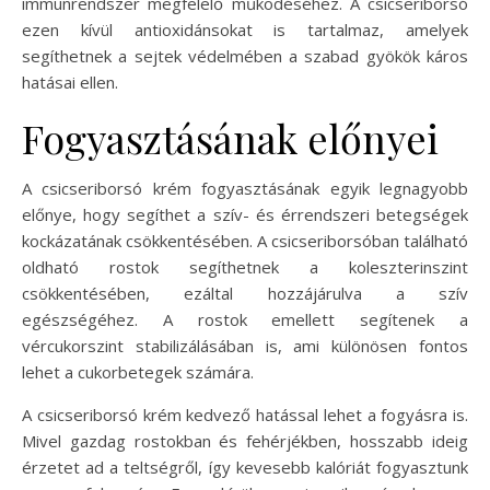
immunrendszer megfelelő működéséhez. A csicseriborsó
ezen kívül antioxidánsokat is tartalmaz, amelyek
segíthetnek a sejtek védelmében a szabad gyökök káros
hatásai ellen.
Fogyasztásának előnyei
A csicseriborsó krém fogyasztásának egyik legnagyobb
előnye, hogy segíthet a szív- és érrendszeri betegségek
kockázatának csökkentésében. A csicseriborsóban található
oldható rostok segíthetnek a koleszterinszint
csökkentésében, ezáltal hozzájárulva a szív
egészségéhez. A rostok emellett segítenek a
vércukorszint stabilizálásában is, ami különösen fontos
lehet a cukorbetegek számára.
A csicseriborsó krém kedvező hatással lehet a fogyásra is.
Mivel gazdag rostokban és fehérjékben, hosszabb ideig
érzetet ad a teltségről, így kevesebb kalóriát fogyasztunk