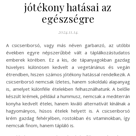
jótékony hatásai az
egészségre
2024.11.14.
A csicseriborsó, vagy más néven garbanzó, az utóbbi
években egyre népszerűbbé vált a táplálkozástudatos
emberek körében. Ez a kis, de tápanyagokban gazdag
hüvelyes különösen kedvelt a vegetáriánus és vegán
étrendben, hiszen számos jótékony hatással rendelkezik. A
csicseriborsó nemcsak ízletes, hanem sokoldalú alapanyag
is, amelyet különféle ételekben felhasználhatunk. A belőle
készült krémek, például a hummusz, nemcsak a mediterrán
konyha kedvelt ételei, hanem kiváló alternatívát kínálnak a
hagyományos, húsos ételek helyett is. A csicseriborsó
krém gazdag fehérjében, rostokban és vitaminokban, így
nemcsak finom, hanem tápláló is.