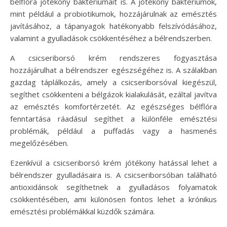
bélflóra jótékony baktériumait is. A jótékony baktériumok,
mint például a probiotikumok, hozzájárulnak az emésztés
javításához, a tápanyagok hatékonyabb felszívódásához,
valamint a gyulladások csökkentéséhez a bélrendszerben.
A csicseriborsó krém rendszeres fogyasztása
hozzájárulhat a bélrendszer egészségéhez is. A szálakban
gazdag táplálkozás, amely a csicseriborsóval kiegészül,
segíthet csökkenteni a bélgázok kialakulását, ezáltal javítva
az emésztés komfortérzetét. Az egészséges bélflóra
fenntartása ráadásul segíthet a különféle emésztési
problémák, például a puffadás vagy a hasmenés
megelőzésében.
Ezenkívül a csicseriborsó krém jótékony hatással lehet a
bélrendszer gyulladásaira is. A csicseriborsóban található
antioxidánsok segíthetnek a gyulladásos folyamatok
csökkentésében, ami különösen fontos lehet a krónikus
emésztési problémákkal küzdők számára.