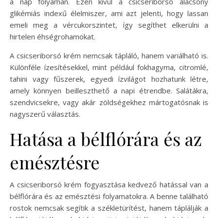
a nap folyamán. Ezen kívül a csicseriborsó alacsony
glikémiás indexű élelmiszer, ami azt jelenti, hogy lassan
emeli meg a vércukorszintet, így segíthet elkerülni a
hirtelen éhségrohamokat.
A csicseriborsó krém nemcsak tápláló, hanem variálható is.
Különféle ízesítésekkel, mint például fokhagyma, citromlé,
tahini vagy fűszerek, egyedi ízvilágot hozhatunk létre,
amely könnyen beilleszthető a napi étrendbe. Salátákra,
szendvicsekre, vagy akár zöldségekhez mártogatósnak is
nagyszerű választás.
Hatása a bélflórára és az
emésztésre
A csicseriborsó krém fogyasztása kedvező hatással van a
bélflórára és az emésztési folyamatokra. A benne található
rostok nemcsak segítik a székletürítést, hanem táplálják a