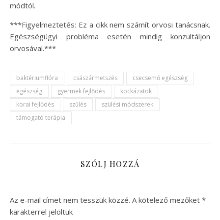
módtól.
***Figyelmeztetés: Ez a cikk nem számít orvosi tanácsnak.
Egészségügyi probléma esetén mindig konzultáljon
orvosával.***
baktériumflóra
császármetszés
csecsemő egészség
egészség
gyermek fejlődés
kockázatok
korai fejlődés
szülés
szülési módszerek
támogató terápia
SZÓLJ HOZZÁ
Az e-mail címet nem tesszük közzé.
A kötelező mezőket
*
karakterrel jelöltük