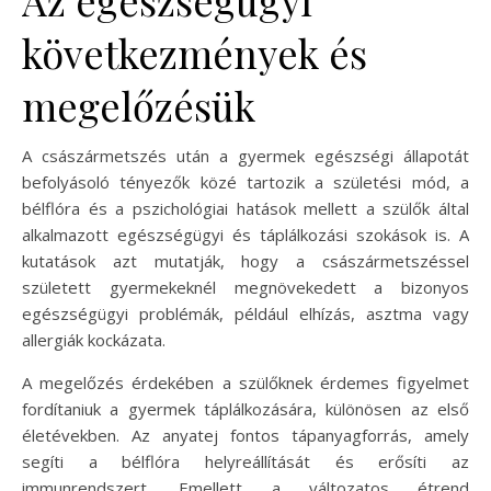
Az egészségügyi
következmények és
megelőzésük
A császármetszés után a gyermek egészségi állapotát
befolyásoló tényezők közé tartozik a születési mód, a
bélflóra és a pszichológiai hatások mellett a szülők által
alkalmazott egészségügyi és táplálkozási szokások is. A
kutatások azt mutatják, hogy a császármetszéssel
született gyermekeknél megnövekedett a bizonyos
egészségügyi problémák, például elhízás, asztma vagy
allergiák kockázata.
A megelőzés érdekében a szülőknek érdemes figyelmet
fordítaniuk a gyermek táplálkozására, különösen az első
életévekben. Az anyatej fontos tápanyagforrás, amely
segíti a bélflóra helyreállítását és erősíti az
immunrendszert. Emellett a változatos étrend