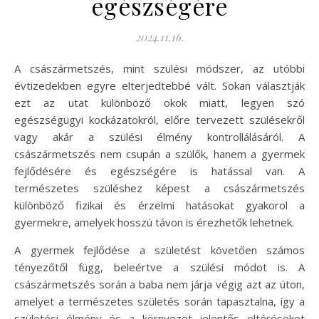
egészségére
2024.11.16.
A császármetszés, mint szülési módszer, az utóbbi
évtizedekben egyre elterjedtebbé vált. Sokan választják
ezt az utat különböző okok miatt, legyen szó
egészségügyi kockázatokról, előre tervezett szülésekről
vagy akár a szülési élmény kontrollálásáról. A
császármetszés nem csupán a szülők, hanem a gyermek
fejlődésére és egészségére is hatással van. A
természetes szüléshez képest a császármetszés
különböző fizikai és érzelmi hatásokat gyakorol a
gyermekre, amelyek hosszú távon is érezhetők lehetnek.
A gyermek fejlődése a születést követően számos
tényezőtől függ, beleértve a szülési módot is. A
császármetszés során a baba nem járja végig azt az úton,
amelyet a természetes születés során tapasztalna, így a
születési élmény és a környezet jelentős eltéréseket