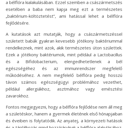
a bélflóra kialakulásában. Ezzel szemben a császármetszés
esetében a baba nem kapja meg ezt a természetes
„baktérium-költöztetést”, ami hatással lehet a bélflóra
fejlődésére.
A kutatások azt mutatják, hogy a császármetszéssel
született babák gyakran kevesebb jótékony baktériummal
rendelkeznek, mint azok, akik természetes úton születtek.
Ezek a jótékony baktériumok, mint például a Lactobacillus
és a Bifidobacterium, elengedhetetlenek a bél
egészségéhez és az immunrendszer megfelelő
működéséhez. A nem megfelelő bélflóra pedig hosszú
távon számos egészségügyi problémához vezethet,
például allergiákhoz, asztmához vagy emésztési
zavarokhoz.
Fontos megjegyezni, hogy a bélflóra fejlődése nem áll meg
a születéskor, hanem a gyermek életének első hónapjaiban
és éveiben is folytatódik. Az anyatej, a környezeti hatások
és a táplálkozás mind hozzájárulnak a bélflóra alakulásához.