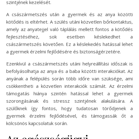
szintjének kezelését.
A császármetszés után a gyermek és az anya közötti
kötődés is eltérhet. A szülés utáni közvetlen bőrkontaktus,
amely az anyatejjel való táplálás mellett fontos a kötődés
fejlesztéséhez, sok esetben késlekedhet a
császármetszés követően. Ez a késlekedés hatással lehet
a gyermek érzelmi fejlődésére és biztonságérzetére.
Ezenkívül a császármetszés utáni helyreállítási időszak is
befolyásolhatja az anya és a baba közötti interakciókat. Az
anyának a felépülés során több időre van szüksége, ami
csökkentheti a közvetlen interakciók számát. Az érzelmi
támogatás hiánya szintén hatással lehet a gyermek
szorongásának és stressz szintjének alakulására. A
szülőknek így fontos, hogy tudatosan törődjenek a
gyermek érzelmi fejlődésével, és támogassák őt a
kölcsönös kapcsolatuk során.