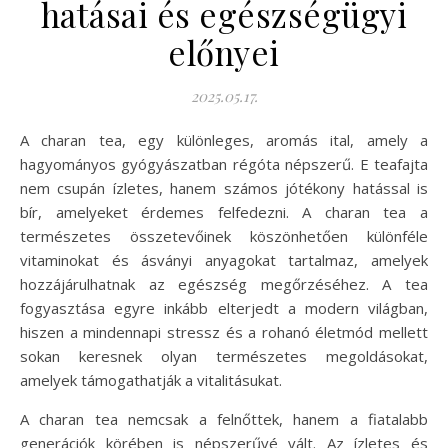
hatásai és egészségügyi
előnyei
2025.05.17.
A charan tea, egy különleges, aromás ital, amely a
hagyományos gyógyászatban régóta népszerű. E teafajta
nem csupán ízletes, hanem számos jótékony hatással is
bír, amelyeket érdemes felfedezni. A charan tea a
természetes összetevőinek köszönhetően különféle
vitaminokat és ásványi anyagokat tartalmaz, amelyek
hozzájárulhatnak az egészség megőrzéséhez. A tea
fogyasztása egyre inkább elterjedt a modern világban,
hiszen a mindennapi stressz és a rohanó életmód mellett
sokan keresnek olyan természetes megoldásokat,
amelyek támogathatják a vitalitásukat.
A charan tea nemcsak a felnőttek, hanem a fiatalabb
generációk körében is népszerűvé vált. Az ízletes és