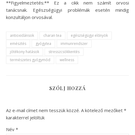
**Figyelmeztetés:** Ez a cikk nem számít orvosi
tanácsnak. Egészségügyi problémák esetén mindig
konzultáljon orvosával.
antioxidánsok
charan tea
egészségügyi előnyök
emésztés
gyógytea
immunrendszer
jótékony hatások
stresszcsökkentés
természetes gyógymód
wellness
SZÓLJ HOZZÁ
Az e-mail címet nem tesszük közzé.
A kötelező mezőket
*
karakterrel jelöltük
Név
*