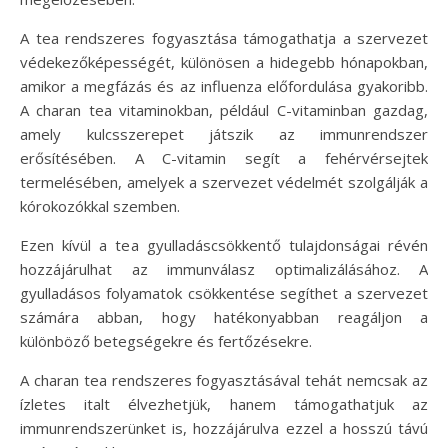
A tea rendszeres fogyasztása támogathatja a szervezet
védekezőképességét, különösen a hidegebb hónapokban,
amikor a megfázás és az influenza előfordulása gyakoribb.
A charan tea vitaminokban, például C-vitaminban gazdag,
amely kulcsszerepet játszik az immunrendszer
erősítésében. A C-vitamin segít a fehérvérsejtek
termelésében, amelyek a szervezet védelmét szolgálják a
kórokozókkal szemben.
Ezen kívül a tea gyulladáscsökkentő tulajdonságai révén
hozzájárulhat az immunválasz optimalizálásához. A
gyulladásos folyamatok csökkentése segíthet a szervezet
számára abban, hogy hatékonyabban reagáljon a
különböző betegségekre és fertőzésekre.
A charan tea rendszeres fogyasztásával tehát nemcsak az
ízletes italt élvezhetjük, hanem támogathatjuk az
immunrendszerünket is, hozzájárulva ezzel a hosszú távú