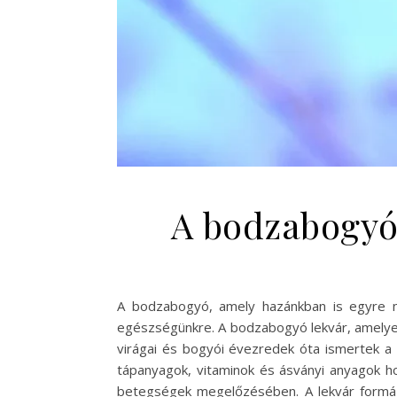
A bodzabogyó 
A bodzabogyó, amely hazánkban is egyre n
egészségünkre. A bodzabogyó lekvár, amelyet
virágai és bogyói évezredek óta ismertek a
tápanyagok, vitaminok és ásványi anyagok h
betegségek megelőzésében. A lekvár formáj