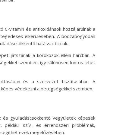
ó C-vitamin és antioxidánsok hozzájárulnak a
etegedések elkerülésében. A bodzabogyóban
ulladáscsökkentő hatással bírnak.
pet játszanak a kórokozók elleni harcban. A
égekkel szemben, így különösen fontos lehet
lításában és a szervezet tisztításában. A
n képes védekezni a betegségekkel szemben.
ok és gyulladáscsökkentő vegyületek képesek
, például szív- és érrendszeri problémák,
 segíthet ezek megelőzésében.