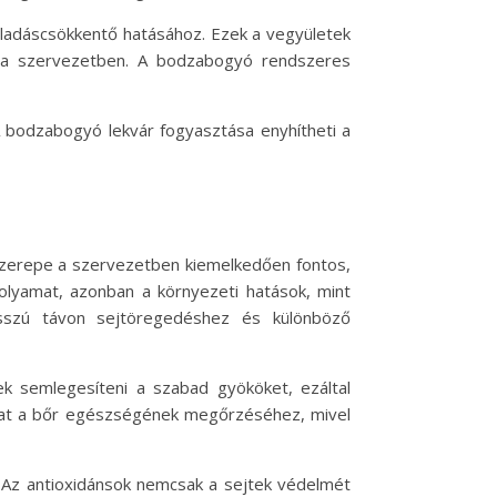
ulladáscsökkentő hatásához. Ezek a vegyületek
t a szervezetben. A bodzabogyó rendszeres
 A bodzabogyó lekvár fogyasztása enyhítheti a
szerepe a szervezetben kiemelkedően fontos,
olyamat, azonban a környezeti hatások, mint
osszú távon sejtöregedéshez és különböző
nek semlegesíteni a szabad gyököket, ezáltal
lhat a bőr egészségének megőrzéséhez, mivel
. Az antioxidánsok nemcsak a sejtek védelmét