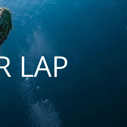
R LAP