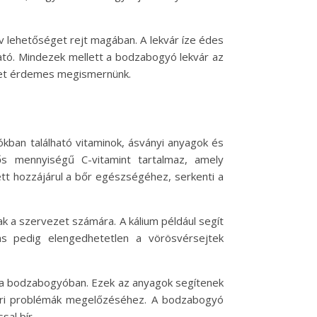
 lehetőséget rejt magában. A lekvár íze édes
ható. Mindezek mellett a bodzabogyó lekvár az
ket érdemes megismernünk.
ban található vitaminok, ásványi anyagok és
s mennyiségű C-vitamint tartalmaz, amely
tt hozzájárul a bőr egészségéhez, serkenti a
ak a szervezet számára. A kálium például segít
s pedig elengedhetetlen a vörösvérsejtek
ak a bodzabogyóban. Ezek az anyagok segítenek
szeri problémák megelőzéséhez. A bodzabogyó
sal bír.