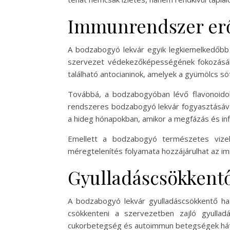
Immunrendszer erő
A bodzabogyó lekvár egyik legkiemelkedőbb t
szervezet védekezőképességének fokozásáh
található antocianinok, amelyek a gyümölcs sö
Továbbá, a bodzabogyóban lévő flavonoidok 
rendszeres bodzabogyó lekvár fogyasztásáva
a hideg hónapokban, amikor a megfázás és inf
Emellett a bodzabogyó természetes vizele
méregtelenítés folyamata hozzájárulhat az 
Gyulladáscsökkentő
A bodzabogyó lekvár gyulladáscsökkentő hat
csökkenteni a szervezetben zajló gyullad
cukorbetegség és autoimmun betegségek hát