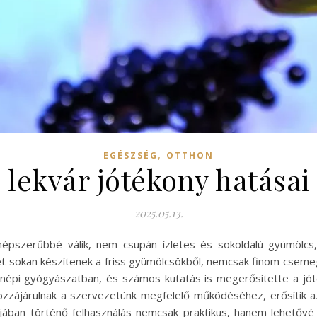
,
EGÉSZSÉG
OTTHON
lekvár jótékony hatásai
2025.05.13.
épszerűbbé válik, nem csupán ízletes és sokoldalú gyümölcs,
 sokan készítenek a friss gyümölcsökből, nemcsak finom cseme
 népi gyógyászatban, és számos kutatás is megerősítette a jót
ozzájárulnak a szervezetünk megfelelő működéséhez, erősítik 
ában történő felhasználás nemcsak praktikus, hanem lehetővé 