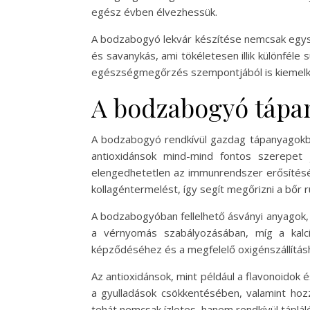
egész évben élvezhessük.
A bodzabogyó lekvár készítése nemcsak egysz
és savanykás, ami tökéletesen illik különfél
egészségmegőrzés szempontjából is kiemelke
A bodzabogyó tápa
A bodzabogyó rendkívül gazdag tápanyagokba
antioxidánsok mind-mind fontos szerepet
elengedhetetlen az immunrendszer erősítéséh
kollagéntermelést, így segít megőrizni a bőr 
A bodzabogyóban fellelhető ásványi anyagok, m
a vérnyomás szabályozásában, míg a kalc
képződéséhez és a megfelelő oxigénszállítás
Az antioxidánsok, mint például a flavonoidok
a gyulladások csökkentésében, valamint hoz
tehát nemcsak ízletes, hanem rendkívül tápláló