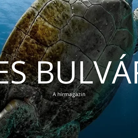
ES BULVÁ
A hírmagazin