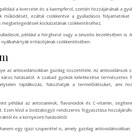
például a kvercetin és a kaempferol, szintén hozzájárulnak a gy
ek működését, ezáltal csökkentve a gyulladásos folyamatoka
sos megbetegedések kockázatának csökkentéséhez.
ulladások, például a hörghurut vagy a sinusitis kezelésében is.
 nyálkahártyák irritációjának csökkentésében.
em
nye az antioxidánsokban gazdag összetétele. Az antioxidánsok 
káros hatásaitól. A szabad gyökök keletkezése természetes f
elytelen táplálkozás, fokozhatják a termelődésüket, ami h
nt például az antocianinok, flavonoidok és C-vitamin, segíte
t. Ezen kívül a bodzabogyó rendszeres fogyasztása hozzájáru
raktól és a környezeti hatásoktól.
hanem egy igazi szuperétel is, amely gazdag antioxidánsokban