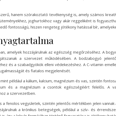
erű, hanem szórakoztató tevékenység is, amely számos kreatív
e süteményekhez, joghurtokhoz vagy akár reggeliként is fogyaszt
dő fontosságú, hiszen rengeteg jótékony hatással bír, amelye
nyagtartalma
n, amelyek hozzájárulnak az egészség megőrzéséhez. A bogyók
 játszanak a szervezet működésében. A bodzabogyó jelentő
ez és a szabadgyökök elleni védekezéshez. A C-vitamin emelle
rugalmasságát és fiatalos megjelenését.
int például a kálium, kalcium, magnézium és vas, szintén fontos
ium és a magnézium a csontok egészségéért felelős. A va
hoz a szervezetben.
 és a fenolos vegyületek, szintén jelentős mértékben jelen vann
zájárulnak a krónikus betegségek, például a szív- és érrend
 is, így a lekvár formájában történő fogyasztása is jótékony hatás