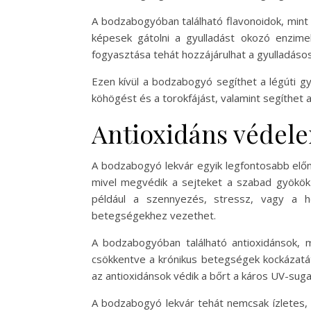
A bodzabogyóban található flavonoidok, mint 
képesek gátolni a gyulladást okozó enzim
fogyasztása tehát hozzájárulhat a gyulladá
Ezen kívül a bodzabogyó segíthet a légúti gy
köhögést és a torokfájást, valamint segíthet a
Antioxidáns védel
A bodzabogyó lekvár egyik legfontosabb elő
mivel megvédik a sejteket a szabad gyökök 
például a szennyezés, stressz, vagy a h
betegségekhez vezethet.
A bodzabogyóban található antioxidánsok, mi
csökkentve a krónikus betegségek kockázatá
az antioxidánsok védik a bőrt a káros UV-suga
A bodzabogyó lekvár tehát nemcsak ízletes, 