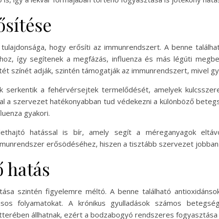
sítése
ulajdonsága, hogy erősíti az immunrendszert. A benne találhat
oz, így segítenek a megfázás, influenza és más légúti megb
tét színét adják, szintén támogatják az immunrendszert, mivel gy
serkentik a fehérvérsejtek termelődését, amelyek kulcsszere
l a szervezet hatékonyabban tud védekezni a különböző betegs
luenza gyakori.
thajtó hatással is bír, amely segít a méreganyagok eltávo
immunrendszer erősödéséhez, hiszen a tisztább szervezet jobba
 hatás
ása szintén figyelemre méltó. A benne található antioxidáns
ásos folyamatokat. A krónikus gyulladások számos betegség
terében állhatnak, ezért a bodzabogyó rendszeres fogyasztása