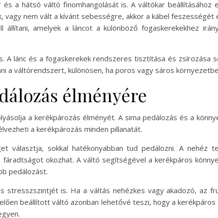
r és a hátsó váltó finomhangolását is. A váltókar beállításához 
k, vagy nem vált a kívánt sebességre, akkor a kábel feszességét é
ll állítani, amelyek a láncot a különböző fogaskerekekhez irány
is. A lánc és a fogaskerekek rendszeres tisztítása és zsírozása
i a váltórendszert, különösen, ha poros vagy sáros környezetben
pedálozás élményére
olyásolja a kerékpározás élményét. A sima pedálozás és a könnye
 élvezheti a kerékpározás minden pillanatát.
t választja, sokkal hatékonyabban tud pedálozni. A nehéz te
s fáradtságot okozhat. A váltó segítségével a kerékpáros könn
bb pedálozást.
s stresszszintjét is. Ha a váltás nehézkes vagy akadozó, az fr
lelően beállított váltó azonban lehetővé teszi, hogy a kerékpáro
egyen.