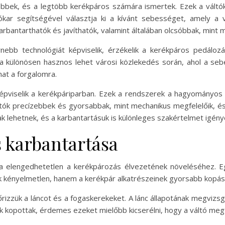
tebbek, és a legtöbb kerékpáros számára ismertek. Ezek a váltók
ókar segítségével választja ki a kívánt sebességet, amely a 
bantarthatók és javíthatók, valamint általában olcsóbbak, mint m
ebb technológiát képviselik, érzékelik a kerékpáros pedálozás
a különösen hasznos lehet városi közlekedés során, ahol a seb
lhat a forgalomra.
képviselik a kerékpáriparban. Ezek a rendszerek a hagyományos
áltók precízebbek és gyorsabbak, mint mechanikus megfelelőik, 
 lehetnek, és a karbantartásuk is különleges szakértelmet igény
s karbantartása
sa elengedhetetlen a kerékpározás élvezetének növeléséhez. Egy
csak kényelmetlen, hanem a kerékpár alkatrészeinek gyorsabb kopá
enőrizzük a láncot és a fogaskerekeket. A lánc állapotának megvizs
kek kopottak, érdemes ezeket mielőbb kicserélni, hogy a váltó me