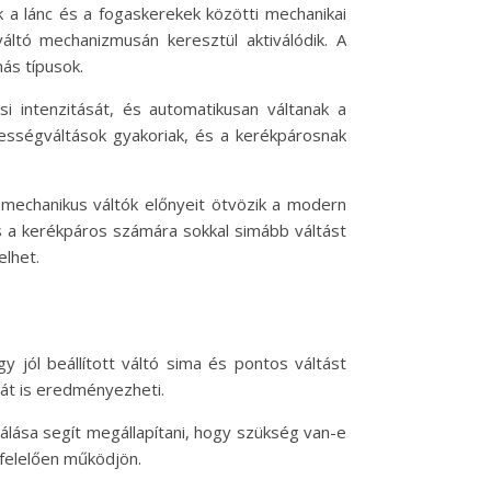
 a lánc és a fogaskerekek közötti mechanikai
váltó mechanizmusán keresztül aktiválódik. A
ás típusok.
i intenzitását, és automatikusan váltanak a
ességváltások gyakoriak, és a kerékpárosnak
 mechanikus váltók előnyeit ötvözik a modern
és a kerékpáros számára sokkal simább váltást
elhet.
 jól beállított váltó sima és pontos váltást
sát is eredményezheti.
gálása segít megállapítani, hogy szükség van-e
gfelelően működjön.