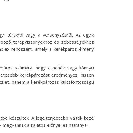
gyi túrákról vagy a versenyzésről. Az egyik
ülönböző terepviszonyokhoz és sebességekhez
mplex rendszert, amely a kerékpáros élmény
rékpáros számára, hogy a nehéz vagy könnyű
vezetesebb kerékpározást eredményez, hiszen
észlet, hanem a kerékpározás kulcsfontosságú
tbe készültek. A legelterjedtebb váltók közé
k megvannak a sajátos előnyei és hátrányai.