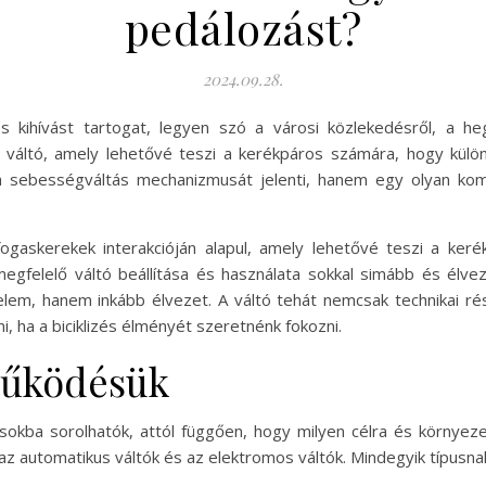
pedálozást?
2024.09.28.
 kihívást tartogat, legyen szó a városi közlekedésről, a he
 a váltó, amely lehetővé teszi a kerékpáros számára, hogy k
 a sebességváltás mechanizmusát jelenti, hanem egy olyan ko
ogaskerekek interakcióján alapul, amely lehetővé teszi a ke
megfelelő váltó beállítása és használata sokkal simább és él
elem, hanem inkább élvezet. A váltó tehát nemcsak technikai r
ha a biciklizés élményét szeretnénk fokozni.
 működésük
sokba sorolhatók, attól függően, hogy milyen célra és környeze
z automatikus váltók és az elektromos váltók. Mindegyik típusna