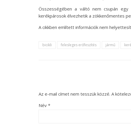
Összességében a váltó nem csupán egy me
kerékpárosok élvezhetik a zökkenőmentes pedá
A cikkben említett információk nem helyettesí
bicikli
felesleges erőfeszítés
jármű
ker
Az e-mail címet nem tesszük közzé.
A kötele
Név
*