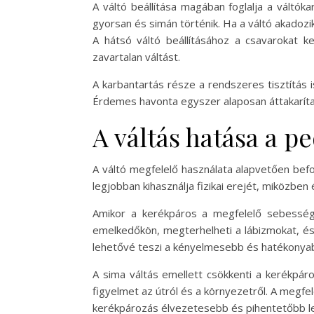
A váltó beállítása magában foglalja a váltóka
gyorsan és simán történik. Ha a váltó akadozi
A hátsó váltó beállításához a csavarokat ke
zavartalan váltást.
A karbantartás része a rendszeres tisztítás 
Érdemes havonta egyszer alaposan áttakarítan
A váltás hatása a 
A váltó megfelelő használata alapvetően bef
legjobban kihasználja fizikai erejét, miközben
Amikor a kerékpáros a megfelelő sebessége
emelkedőkön, megterhelheti a lábizmokat, é
lehetővé teszi a kényelmesebb és hatékonya
A sima váltás emellett csökkenti a kerékpáro
figyelmet az útról és a környezetről. A megfe
kerékpározás élvezetesebb és pihentetőbb l