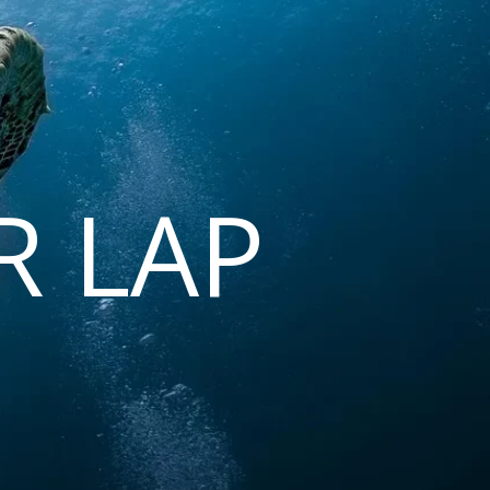
R LAP