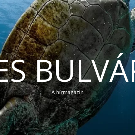
ES BULVÁ
A hírmagazin