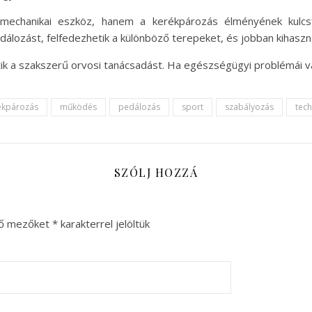
chanikai eszköz, hanem a kerékpározás élményének kulcsf
lozást, felfedezhetik a különböző terepeket, és jobban kihaszn
tik a szakszerű orvosi tanácsadást. Ha egészségügyi problémái va
ékpározás
működés
pedálozás
sport
szabályozás
tech
SZÓLJ HOZZÁ
ző mezőket
*
karakterrel jelöltük