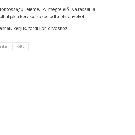
ontosságú eleme. A megfelelő váltással a
álhatják a kerékpározás adta élményeket.
nnak, kérjük, forduljon orvoshoz.
nika
váltó