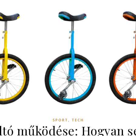
,
SPORT
TECH
váltó működése: Hogyan se