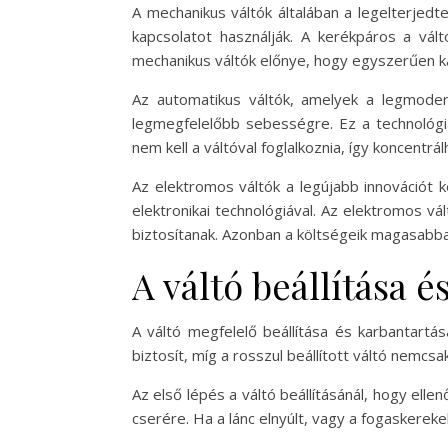
A mechanikus váltók általában a legelterjed
kapcsolatot használják. A kerékpáros a vált
mechanikus váltók előnye, hogy egyszerűen kar
Az automatikus váltók, amelyek a legmodern
legmegfelelőbb sebességre. Ez a technológi
nem kell a váltóval foglalkoznia, így koncentrá
Az elektromos váltók a legújabb innovációt 
elektronikai technológiával. Az elektromos v
biztosítanak. Azonban a költségeik magasabbak
A váltó beállítása é
A váltó megfelelő beállítása és karbantartá
biztosít, míg a rosszul beállított váltó nem
Az első lépés a váltó beállításánál, hogy ell
cserére. Ha a lánc elnyúlt, vagy a fogaskere