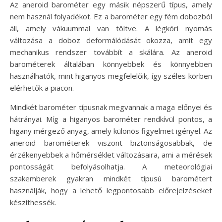
Az aneroid barométer egy másik népszerű típus, amely
nem használ folyadékot. Ez a barométer egy fém dobozból
áll, amely vákuummal van töltve. A légköri nyomás
változása a doboz deformálódását okozza, amit egy
mechanikus rendszer továbbít a skálára. Az aneroid
barométerek általában könnyebbek és könnyebben
használhatók, mint higanyos megfelelőik, így széles körben
elérhetők a piacon.
Mindkét barométer típusnak megvannak a maga előnyei és
hátrányai. Míg a higanyos barométer rendkívül pontos, a
higany mérgező anyag, amely különös figyelmet igényel. Az
aneroid barométerek viszont biztonságosabbak, de
érzékenyebbek a hőmérséklet változásaira, ami a mérések
pontosságát befolyásolhatja. A meteorológiai
szakemberek gyakran mindkét típusú barométert
használják, hogy a lehető legpontosabb előrejelzéseket
készíthessék.