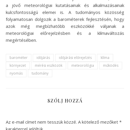
a jövő meteorológiai kutatásainak és alkalmazásainak
kulcsfontosságú elemei is. A tudományos közösség
folyamatosan dolgozik a barométerek fejlesztésén, hogy
azok még megbízhatóbb eszközökké váljanak a
meteorológiai előrejelzésben és a klímaváltozás
megértésében.
barométer
időjárás
időjárási előrejelzés
klíma
környezet
mérési eszközök
meteorológia
működés
nyomás
tudomány
SZÓLJ HOZZÁ
Az e-mail címet nem tesszük közzé.
A kötelező mezőket
*
karakterrel jelöltük