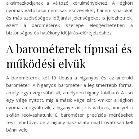
alkalmazkodjanak a változó körülményekhez. A légköri
nyomás változásai nemcsak esőzéseket, hanem viharokat
és más szélsőséges időjárási jelenségeket is jelezhetnek,
ezért a barométerek szerepe elengedhetetlen a
biztonságos és hatékony időjárás-előrejelzéshez.
A barométerek típusai és
működési elvük
A barométerek két fő típusa a higanyos és az aneroid
barométer. A higanyos barométer a legismertebb forma,
amely egy üvegcsőből áll, amelyben higany található. A cső
egy vége nyitott, míg a másik vége zárt. Amikor a légköri
nyomás megváltozik, a higany szintje is változik, amelyet a
skálán leolvashatunk. E barométer precíziós méréseket
tesz lehetővé, de a higany használata miatt óvatosan kell
bánni vele.