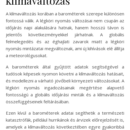
klímaváltozás
A klímaváltozás korában a barométerek szerepe különösen
fontossá válik. A légköri nyomás változásai nem csupán az
időjárás napi alakulására hatnak, hanem hosszú távon is
jelentős következményekkel járhatnak. A globális
felmelegedés és az éghajlati zavarok miatt a légköri
nyomás mintázatai megváltoznak, ami új kihívások elé állítja
a meteorológusokat.
A barométerek által gyűjtött adatok segítségével a
tudósok képesek nyomon követni a klímaváltozás hatásait,
és modellezni a várható jövőbeli környezeti változásokat. A
légköri nyomás ingadozásainak megértése alapvető
fontosságú a globális időjárási minták és a klímaváltozás
összefüggéseinek feltárásában.
Ezen kívül a barométerek adatai segíthetik a természeti
katasztrófák, például hurrikánok és árvizek előrejelzését is,
amelyek a klímaváltozás következtében egyre gyakoribbá