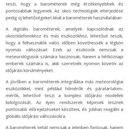
teszi, hogy a barométerek még érzékenyebbek és
pontosabbak legyenek. Az okos technológiák elterjedése
pedig új lehetőségeket kínál a barométerek használatában.
A digitális barométerek, amelyek kapcsolódnak az
okostelefonokhoz és más eszközökhöz, lehetővé teszik,
hogy a felhasználók valós időben követhessék a légköri
nyomás változásait. Ezek az eszközök nemcsak a
meteorológusok számára hasznosak, hanem a hétköznapi
emberek számára is, akik szeretnék nyomon követni az
időjárási körülményeket.
A jövőben a barométerek integrálása más meteorológiai
eszközökkel, mint például hőmérők és páratartalom-
mérők, lehetővé teszi a komplex időjárási modellek
kidolgozását. Az ilyen rendszerek képesek lesznek
pontosabb előrejelzéseket készíteni, és jobban reagálni a
globális időjárási változásokra.
A barométerek tehát nemcsak a jelenben fontosak, hanem