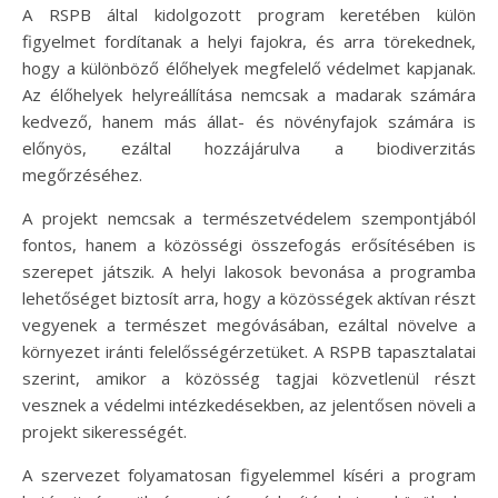
A RSPB által kidolgozott program keretében külön
figyelmet fordítanak a helyi fajokra, és arra törekednek,
hogy a különböző élőhelyek megfelelő védelmet kapjanak.
Az élőhelyek helyreállítása nemcsak a madarak számára
kedvező, hanem más állat- és növényfajok számára is
előnyös, ezáltal hozzájárulva a biodiverzitás
megőrzéséhez.
A projekt nemcsak a természetvédelem szempontjából
fontos, hanem a közösségi összefogás erősítésében is
szerepet játszik. A helyi lakosok bevonása a programba
lehetőséget biztosít arra, hogy a közösségek aktívan részt
vegyenek a természet megóvásában, ezáltal növelve a
környezet iránti felelősségérzetüket. A RSPB tapasztalatai
szerint, amikor a közösség tagjai közvetlenül részt
vesznek a védelmi intézkedésekben, az jelentősen növeli a
projekt sikerességét.
A szervezet folyamatosan figyelemmel kíséri a program