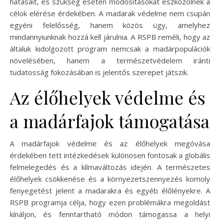
hatásait, és szükség esetén módosításokat eszközölnek a
célok elérése érdekében. A madarak védelme nem csupán
egyéni felelősség, hanem közös ügy, amelyhez
mindannyiunknak hozzá kell járulnia. A RSPB reméli, hogy az
általuk kidolgozott program nemcsak a madárpopulációk
növelésében, hanem a természetvédelem iránti
tudatosság fokozásában is jelentős szerepet játszik.
Az élőhelyek védelme és
a madárfajok támogatása
A madárfajok védelme és az élőhelyek megóvása
érdekében tett intézkedések különösen fontosak a globális
felmelegedés és a klímaváltozás idején. A természetes
élőhelyek csökkenése és a környezetszennyezés komoly
fenyegetést jelent a madarakra és egyéb élőlényekre. A
RSPB programja célja, hogy ezen problémákra megoldást
kínáljon, és fenntartható módon támogassa a helyi