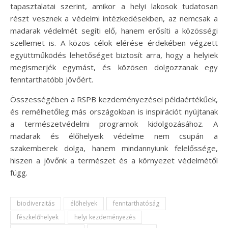
tapasztalatai szerint, amikor a helyi lakosok tudatosan
részt vesznek a védelmi intézkedésekben, az nemcsak a
madarak védelmét segíti elő, hanem erősíti a közösségi
szellemet is. A közös célok elérése érdekében végzett
együttműködés lehetőséget biztosít arra, hogy a helyiek
megismerjék egymást, és közösen dolgozzanak egy
fenntarthatóbb jövőért.
Összességében a RSPB kezdeményezései példaértékűek,
és remélhetőleg más országokban is inspirációt nyújtanak
a természetvédelmi programok kidolgozásához. A
madarak és élőhelyeik védelme nem csupán a
szakemberek dolga, hanem mindannyiunk felelőssége,
hiszen a jövőnk a természet és a környezet védelmétől
függ.
biodiverzitás
élőhelyek
fenntarthatóság
fészkelőhelyek
helyi kezdeményezés