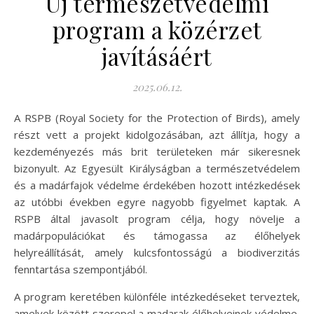
Új természetvédelmi
program a közérzet
javításáért
2025.06.12.
A RSPB (Royal Society for the Protection of Birds), amely
részt vett a projekt kidolgozásában, azt állítja, hogy a
kezdeményezés más brit területeken már sikeresnek
bizonyult. Az Egyesült Királyságban a természetvédelem
és a madárfajok védelme érdekében hozott intézkedések
az utóbbi években egyre nagyobb figyelmet kaptak. A
RSPB által javasolt program célja, hogy növelje a
madárpopulációkat és támogassa az élőhelyek
helyreállítását, amely kulcsfontosságú a biodiverzitás
fenntartása szempontjából.
A program keretében különféle intézkedéseket terveztek,
amelyek között szerepel a madarak élőhelyeinek védelme,