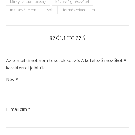
környezettudatosság
közösségi részvétel
madárvédelem
rspb
természetvédelem
SZÓLJ HOZZÁ
Az e-mail címet nem tesszük közzé.
A kötelező mezőket
*
karakterrel jelöltük
Név
*
E-mail cím
*