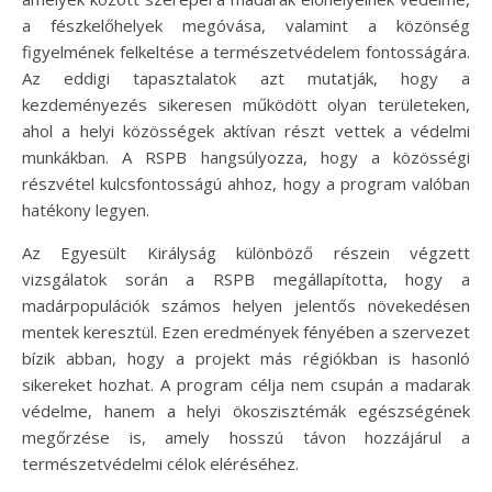
a fészkelőhelyek megóvása, valamint a közönség
figyelmének felkeltése a természetvédelem fontosságára.
Az eddigi tapasztalatok azt mutatják, hogy a
kezdeményezés sikeresen működött olyan területeken,
ahol a helyi közösségek aktívan részt vettek a védelmi
munkákban. A RSPB hangsúlyozza, hogy a közösségi
részvétel kulcsfontosságú ahhoz, hogy a program valóban
hatékony legyen.
Az Egyesült Királyság különböző részein végzett
vizsgálatok során a RSPB megállapította, hogy a
madárpopulációk számos helyen jelentős növekedésen
mentek keresztül. Ezen eredmények fényében a szervezet
bízik abban, hogy a projekt más régiókban is hasonló
sikereket hozhat. A program célja nem csupán a madarak
védelme, hanem a helyi ökoszisztémák egészségének
megőrzése is, amely hosszú távon hozzájárul a
természetvédelmi célok eléréséhez.