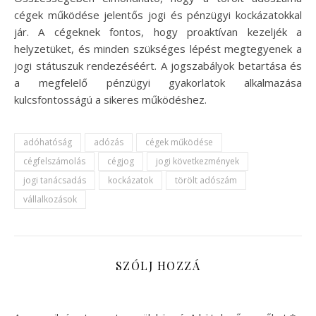
cégek működése jelentős jogi és pénzügyi kockázatokkal
jár. A cégeknek fontos, hogy proaktívan kezeljék a
helyzetüket, és minden szükséges lépést megtegyenek a
jogi státuszuk rendezéséért. A jogszabályok betartása és
a megfelelő pénzügyi gyakorlatok alkalmazása
kulcsfontosságú a sikeres működéshez.
adóhatóság
adózás
cégek működése
cégfelszámolás
cégjog
jogi következmények
jogi tanácsadás
kockázatok
törölt adószám
vállalkozások
SZÓLJ HOZZÁ