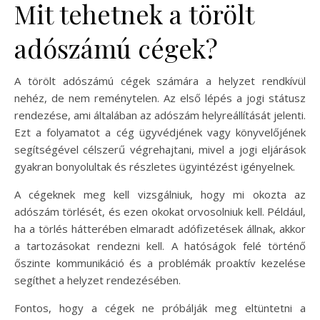
Mit tehetnek a törölt
adószámú cégek?
A törölt adószámú cégek számára a helyzet rendkívül
nehéz, de nem reménytelen. Az első lépés a jogi státusz
rendezése, ami általában az adószám helyreállítását jelenti.
Ezt a folyamatot a cég ügyvédjének vagy könyvelőjének
segítségével célszerű végrehajtani, mivel a jogi eljárások
gyakran bonyolultak és részletes ügyintézést igényelnek.
A cégeknek meg kell vizsgálniuk, hogy mi okozta az
adószám törlését, és ezen okokat orvosolniuk kell. Például,
ha a törlés hátterében elmaradt adófizetések állnak, akkor
a tartozásokat rendezni kell. A hatóságok felé történő
őszinte kommunikáció és a problémák proaktív kezelése
segíthet a helyzet rendezésében.
Fontos, hogy a cégek ne próbálják meg eltüntetni a