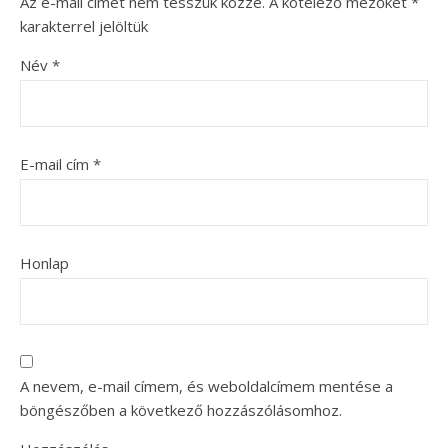
Az e-mail címet nem tesszük közzé.
A kötelező mezőket
*
karakterrel jelöltük
Név
*
E-mail cím
*
Honlap
A nevem, e-mail címem, és weboldalcímem mentése a
böngészőben a következő hozzászólásomhoz.