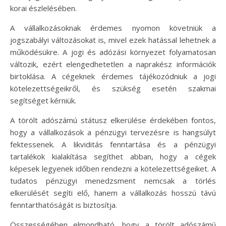
korai észlelésében.
A vállalkozásoknak érdemes nyomon követniük a
jogszabályi változásokat is, mivel ezek hatással lehetnek a
működésükre. A jogi és adózási környezet folyamatosan
változik, ezért elengedhetetlen a naprakész információk
birtoklása. A cégeknek érdemes tájékozódniuk a jogi
kötelezettségeikről, és szükség esetén szakmai
segítséget kérniük.
A törölt adószámú státusz elkerülése érdekében fontos,
hogy a vállalkozások a pénzügyi tervezésre is hangsúlyt
fektessenek. A likviditás fenntartása és a pénzügyi
tartalékok kialakítása segíthet abban, hogy a cégek
képesek legyenek időben rendezni a kötelezettségeiket. A
tudatos pénzügyi menedzsment nemcsak a törlés
elkerülését segíti elő, hanem a vállalkozás hosszú távú
fenntarthatóságát is biztosítja.
Összességében elmondható, hogy a törölt adószámú