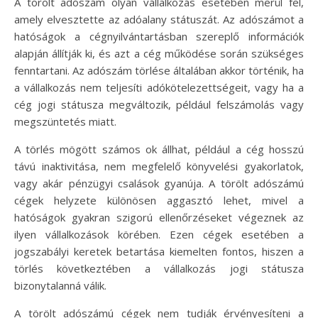
A törölt adószám olyan vállalkozás esetében merül fel,
amely elvesztette az adóalany státuszát. Az adószámot a
hatóságok a cégnyilvántartásban szereplő információk
alapján állítják ki, és azt a cég működése során szükséges
fenntartani. Az adószám törlése általában akkor történik, ha
a vállalkozás nem teljesíti adókötelezettségeit, vagy ha a
cég jogi státusza megváltozik, például felszámolás vagy
megszüntetés miatt.
A törlés mögött számos ok állhat, például a cég hosszú
távú inaktivitása, nem megfelelő könyvelési gyakorlatok,
vagy akár pénzügyi csalások gyanúja. A törölt adószámú
cégek helyzete különösen aggasztó lehet, mivel a
hatóságok gyakran szigorú ellenőrzéseket végeznek az
ilyen vállalkozások körében. Ezen cégek esetében a
jogszabályi keretek betartása kiemelten fontos, hiszen a
törlés következtében a vállalkozás jogi státusza
bizonytalanná válik.
A törölt adószámú cégek nem tudják érvényesíteni a