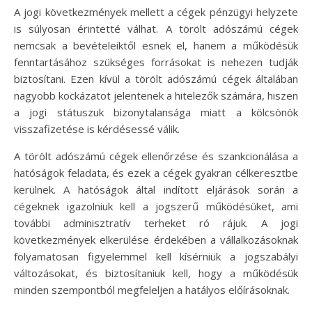
A jogi következmények mellett a cégek pénzügyi helyzete
is súlyosan érintetté válhat. A törölt adószámú cégek
nemcsak a bevételeiktől esnek el, hanem a működésük
fenntartásához szükséges forrásokat is nehezen tudják
biztosítani. Ezen kívül a törölt adószámú cégek általában
nagyobb kockázatot jelentenek a hitelezők számára, hiszen
a jogi státuszuk bizonytalansága miatt a kölcsönök
visszafizetése is kérdésessé válik.
A törölt adószámú cégek ellenőrzése és szankcionálása a
hatóságok feladata, és ezek a cégek gyakran célkeresztbe
kerülnek. A hatóságok által indított eljárások során a
cégeknek igazolniuk kell a jogszerű működésüket, ami
további adminisztratív terheket ró rájuk. A jogi
következmények elkerülése érdekében a vállalkozásoknak
folyamatosan figyelemmel kell kísérniük a jogszabályi
változásokat, és biztosítaniuk kell, hogy a működésük
minden szempontból megfeleljen a hatályos előírásoknak.