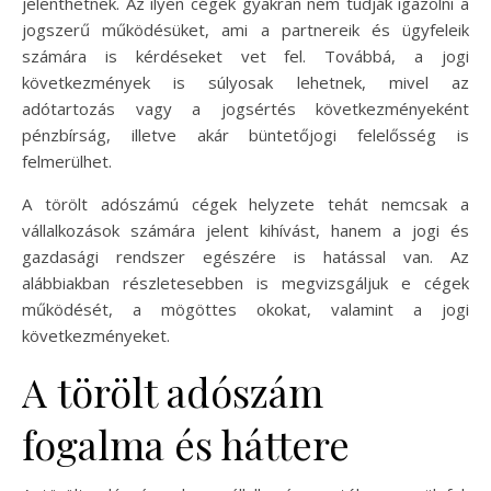
jelenthetnek. Az ilyen cégek gyakran nem tudják igazolni a
jogszerű működésüket, ami a partnereik és ügyfeleik
számára is kérdéseket vet fel. Továbbá, a jogi
következmények is súlyosak lehetnek, mivel az
adótartozás vagy a jogsértés következményeként
pénzbírság, illetve akár büntetőjogi felelősség is
felmerülhet.
A törölt adószámú cégek helyzete tehát nemcsak a
vállalkozások számára jelent kihívást, hanem a jogi és
gazdasági rendszer egészére is hatással van. Az
alábbiakban részletesebben is megvizsgáljuk e cégek
működését, a mögöttes okokat, valamint a jogi
következményeket.
A törölt adószám
fogalma és háttere