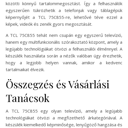
közötti könnyű tartalommegosztást. Így a felhasználók
egyszerűen tükrözhetik a telefonjuk vagy táblagépük
képernyőjét a TCL 75C855-re, lehetővé téve ezzel a
képek, videók és zenék gyors megosztását.
A TCL 75C855 tehát nem csupán egy egyszerű televízió,
hanem egy multifunkcionális szórakoztató központ, amely a
legújabb technológiákat ötvözi a felhasználói élménnyel. A
készülék használata során a nézők valóban úgy érezhetik,
hogy a legjobb helyen vannak, amikor a kedvenc
tartalmaikat élvezik.
Összegzés és Vásárlási
Tanácsok
A TCL 75C855 egy olyan televízió, amely a legújabb
technológiákat ötvözi a megfizethető árkategóriával. A
készülék kiemelkedő képminősége, lenyűgöző hangzása és