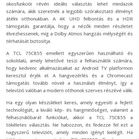
okosfunkciói révén ideális választás lehet mindazok
számára, akik szeretnék a legjobb szórakoztató élményt
átélni otthonukban. A 4K UHD felbontás és a HDR
támogatás garantálja, hogy a nézők minden részletet
élvezhessenek, míg a Dolby Atmos hangzás mélységét és
térhatását biztosítja.
A TCL 75C855 emellett egyszerűen használható és
sokoldalú, amely lehetővé teszi a felhasználók számára,
hogy kedvenc alkalmazásaikat az Android TV platformon
keresztül érjék el. A hangvezérlés és a Chromecast
támogatás tovább növeli a használati élményt, így a
televízió valóban a modern otthonok szerves részévé válik.
Ha egy olyan készüléket keres, amely egyesíti a fejlett
technológiát, a kiváló kép- és hangminőséget, valamint a
felhasználóbarát funkciókat, akkor a TCL 75C855 a
tökéletes választás. Ne habozzon, és fedezze fel ezt a
nagyszerű televíziót, amely minden igényt kielégít. Ha