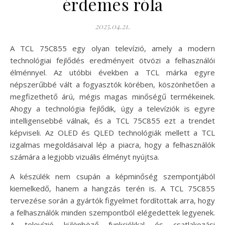
érdemes róla
2025.04.21.
A TCL 75C855 egy olyan televízió, amely a modern
technológiai fejlődés eredményeit ötvözi a felhasználói
élménnyel. Az utóbbi években a TCL márka egyre
népszerűbbé vált a fogyasztók körében, köszönhetően a
megfizethető árú, mégis magas minőségű termékeinek.
Ahogy a technológia fejlődik, úgy a televíziók is egyre
intelligensebbé válnak, és a TCL 75C855 ezt a trendet
képviseli. Az OLED és QLED technológiák mellett a TCL
izgalmas megoldásaival lép a piacra, hogy a felhasználók
számára a legjobb vizuális élményt nyújtsa.
A készülék nem csupán a képminőség szempontjából
kiemelkedő, hanem a hangzás terén is. A TCL 75C855
tervezése során a gyártók figyelmet fordítottak arra, hogy
a felhasználók minden szempontból elégedettek legyenek.
A televízió különböző funkciókkal és csatlakozási