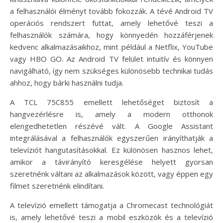
a felhasználói élményt tovább fokozzák. A tévé Android TV
operációs rendszert futtat, amely lehetővé teszi a
felhasználók számára, hogy könnyedén hozzáférjenek
kedvenc alkalmazásaikhoz, mint például a Netflix, YouTube
vagy HBO GO. Az Android TV felület intuitív és könnyen
navigálható, így nem szükséges különösebb technikai tudás
ahhoz, hogy bárki használni tudja.
A TCL 75C855 emellett lehetőséget biztosít a
hangvezérlésre is, amely a modern otthonok
elengedhetetlen részévé vált. A Google Assistant
integrálásával a felhasználók egyszerűen irányíthatják a
televíziót hangutasításokkal. Ez különösen hasznos lehet,
amikor a távirányító keresgélése helyett gyorsan
szeretnénk váltani az alkalmazások között, vagy éppen egy
filmet szeretnénk elindítani.
A televízió emellett támogatja a Chromecast technológiát
is, amely lehetővé teszi a mobil eszközök és a televízió