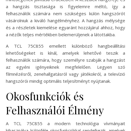
a hangzás tisztasága is figyelemre méltó, így a
felhasználók számára nem szükséges külön hangszórót
vásárolniuk a kiváló hangélményhez. A hangzás mélysége
és a részletek kiemelése egyaránt hozzájárul ahhoz, hogy
a nézők teljes mértékben belemerüljenek a látottakba.
A TCL 75C855 emellett különböző hangbeállítási
lehetőségeket is kínál, amelyek lehetővé teszik a
felhasználók számára, hogy személyre szabják a hangzást
az egyéni igényeiknek megfelelően. Legyen szó
filmnézésről, zenehallgatásról vagy játékokról, a televízió
hangszórói mindig optimális teljesítményt nyújtanak.
Okosfunkciók és
Felhasználói Élmény
A TCL 75C855 a modern technológia vívmányait
kihasználva különféle okosfunkciókkal rendelkezik, amelyek