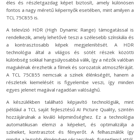
éles és részletgazdag képet biztosít, amely különösen
fontos a nagy méretű képernyők esetében, mint amilyen a
TCL 75C855 is.
A televízió HDR (High Dynamic Range) támogatással is
rendelkezik, amely lehetővé teszi a szélesebb színskála és
a kontrasztosabb képek megjelenítését. A HDR
technológia által a világos és sötét részek közötti
különbség sokkal hangsúlyosabbá válik, így a nézők valóban
magukénak érezhetik a filmek és sorozatok atmoszféráját.
A TCL 75C855 nemcsak a színek élénkségét, hanem a
részletek kiemelését is figyelembe veszi, így minden
egyes jelenet magával ragadóan valósághű.
A készülékben található képjavító technológiák, mint
például a TCL saját fejlesztésű AI Picture Quality, szintén
hozzájárulnak a kiváló képminőséghez. Ez a technológia
automatikusan elemzi a képeket, és optimalizálja a
színeket, kontrasztot és fényerőt. A felhasználók így
mindig a legjobb élményben részesülnek, függetlenül attól,