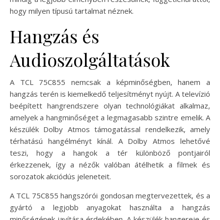
hogy milyen típusú tartalmat néznek.
Hangzás és
Audioszolgáltatások
A TCL 75C855 nemcsak a képminőségben, hanem a
hangzás terén is kiemelkedő teljesítményt nyújt. A televízió
beépített hangrendszere olyan technológiákat alkalmaz,
amelyek a hangminőséget a legmagasabb szintre emelik. A
készülék Dolby Atmos támogatással rendelkezik, amely
térhatású hangélményt kínál. A Dolby Atmos lehetővé
teszi, hogy a hangok a tér különböző pontjairól
érkezzenek, így a nézők valóban átélhetik a filmek és
sorozatok akciódús jeleneteit.
A TCL 75C855 hangszórói gondosan megtervezettek, és a
gyártó a legjobb anyagokat használta a hangzás
minőségének javítása érdekében. A készülék hangereje és