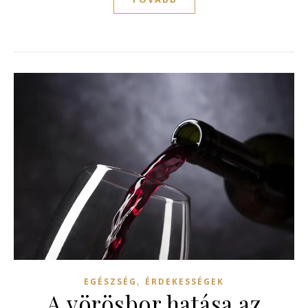
,
EGÉSZSÉG
ÉRDEKESSÉGEK
A vörösbor hatása az