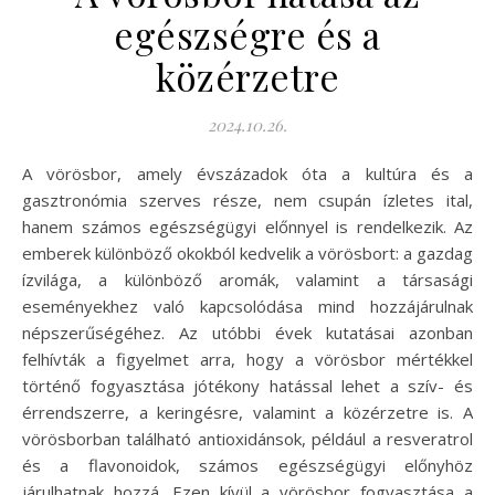
egészségre és a
közérzetre
2024.10.26.
A vörösbor, amely évszázadok óta a kultúra és a
gasztronómia szerves része, nem csupán ízletes ital,
hanem számos egészségügyi előnnyel is rendelkezik. Az
emberek különböző okokból kedvelik a vörösbort: a gazdag
ízvilága, a különböző aromák, valamint a társasági
eseményekhez való kapcsolódása mind hozzájárulnak
népszerűségéhez. Az utóbbi évek kutatásai azonban
felhívták a figyelmet arra, hogy a vörösbor mértékkel
történő fogyasztása jótékony hatással lehet a szív- és
érrendszerre, a keringésre, valamint a közérzetre is. A
vörösborban található antioxidánsok, például a resveratrol
és a flavonoidok, számos egészségügyi előnyhöz
járulhatnak hozzá. Ezen kívül a vörösbor fogyasztása a