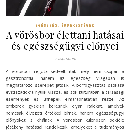
,
EGÉSZSÉG
ÉRDEKESSÉGEK
A vörösbor élettani hatásai
és egészségügyi előnyei
2024.04.06.
A vörösbor régóta kedvelt ital, mely nem csupán a
gasztronómia, hanem az egészség világában is
meghatározó szerepet játszik. A borfogyasztás szokása
évszázadokra nyúlik vissza, és sok kultúrában a társasági
események és ünnepek elmaradhatatlan része. Az
emberek gyakran keresnek olyan italokat, amelyek
nemcsak élvezeti értékkel bírnak, hanem egészségügyi
előnyöket is kínálnak. A vörösbor különösen sokféle
jótékony hatással rendelkezik, amelyeket a tudományos