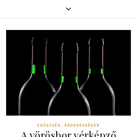
,
EGÉSZSÉG
ÉRDEKESSÉGEK
A vörösbor vérképző