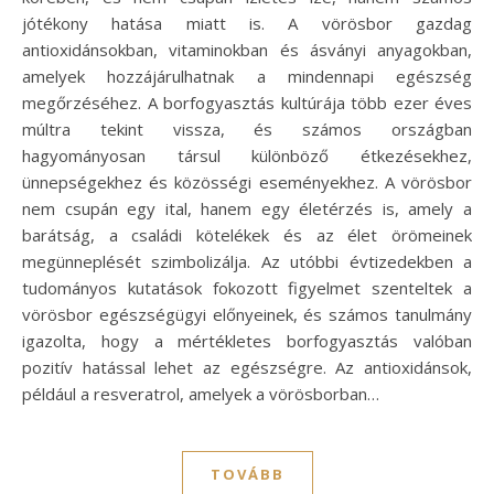
jótékony hatása miatt is. A vörösbor gazdag
antioxidánsokban, vitaminokban és ásványi anyagokban,
amelyek hozzájárulhatnak a mindennapi egészség
megőrzéséhez. A borfogyasztás kultúrája több ezer éves
múltra tekint vissza, és számos országban
hagyományosan társul különböző étkezésekhez,
ünnepségekhez és közösségi eseményekhez. A vörösbor
nem csupán egy ital, hanem egy életérzés is, amely a
barátság, a családi kötelékek és az élet örömeinek
megünneplését szimbolizálja. Az utóbbi évtizedekben a
tudományos kutatások fokozott figyelmet szenteltek a
vörösbor egészségügyi előnyeinek, és számos tanulmány
igazolta, hogy a mértékletes borfogyasztás valóban
pozitív hatással lehet az egészségre. Az antioxidánsok,
például a resveratrol, amelyek a vörösborban…
TOVÁBB