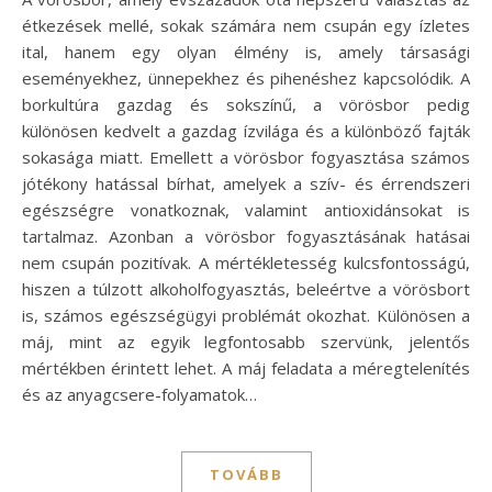
étkezések mellé, sokak számára nem csupán egy ízletes
ital, hanem egy olyan élmény is, amely társasági
eseményekhez, ünnepekhez és pihenéshez kapcsolódik. A
borkultúra gazdag és sokszínű, a vörösbor pedig
különösen kedvelt a gazdag ízvilága és a különböző fajták
sokasága miatt. Emellett a vörösbor fogyasztása számos
jótékony hatással bírhat, amelyek a szív- és érrendszeri
egészségre vonatkoznak, valamint antioxidánsokat is
tartalmaz. Azonban a vörösbor fogyasztásának hatásai
nem csupán pozitívak. A mértékletesség kulcsfontosságú,
hiszen a túlzott alkoholfogyasztás, beleértve a vörösbort
is, számos egészségügyi problémát okozhat. Különösen a
máj, mint az egyik legfontosabb szervünk, jelentős
mértékben érintett lehet. A máj feladata a méregtelenítés
és az anyagcsere-folyamatok…
TOVÁBB