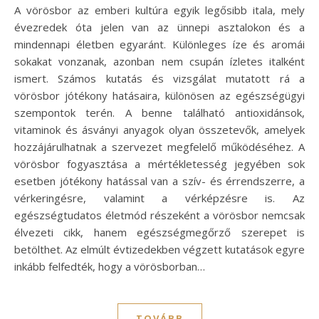
A vörösbor az emberi kultúra egyik legősibb itala, mely
évezredek óta jelen van az ünnepi asztalokon és a
mindennapi életben egyaránt. Különleges íze és aromái
sokakat vonzanak, azonban nem csupán ízletes italként
ismert. Számos kutatás és vizsgálat mutatott rá a
vörösbor jótékony hatásaira, különösen az egészségügyi
szempontok terén. A benne található antioxidánsok,
vitaminok és ásványi anyagok olyan összetevők, amelyek
hozzájárulhatnak a szervezet megfelelő működéséhez. A
vörösbor fogyasztása a mértékletesség jegyében sok
esetben jótékony hatással van a szív- és érrendszerre, a
vérkeringésre, valamint a vérképzésre is. Az
egészségtudatos életmód részeként a vörösbor nemcsak
élvezeti cikk, hanem egészségmegőrző szerepet is
betölthet. Az elmúlt évtizedekben végzett kutatások egyre
inkább felfedték, hogy a vörösborban…
TOVÁBB