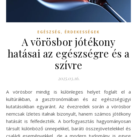
,
EGÉSZSÉG
ÉRDEKESSÉGEK
A vörösbor jótékony
hatásai az egészségre és a
szívre
2025.03.16.
A vörösbor mindig is különleges helyet foglalt el a
kultúrákban, a gasztronómiában és az egészségügyi
kutatásokban egyaránt. Az évezredek során a vörösbor
nemcsak ízletes italnak bizonyult, hanem számos jótékony
hatását is felfedezték. A borfogyasztás hagyományosan
társult különböző ünnepekkel, baráti összejövetelekkel és
családi eseményekkel, de a modern tudomány is egyre