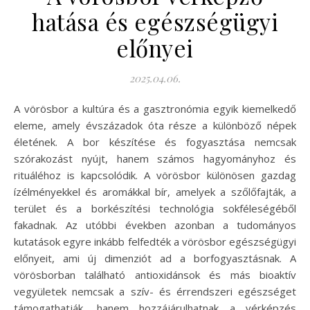
hatása és egészségügyi
előnyei
2025.04.06.
A vörösbor a kultúra és a gasztronómia egyik kiemelkedő
eleme, amely évszázadok óta része a különböző népek
életének. A bor készítése és fogyasztása nemcsak
szórakozást nyújt, hanem számos hagyományhoz és
rituáléhoz is kapcsolódik. A vörösbor különösen gazdag
ízélményekkel és aromákkal bír, amelyek a szőlőfajták, a
terület és a borkészítési technológia sokféleségéből
fakadnak. Az utóbbi években azonban a tudományos
kutatások egyre inkább felfedték a vörösbor egészségügyi
előnyeit, ami új dimenziót ad a borfogyasztásnak. A
vörösborban található antioxidánsok és más bioaktív
vegyületek nemcsak a szív- és érrendszeri egészséget
támogathatják, hanem hozzájárulhatnak a vérképzés