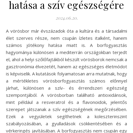
hatása a szív egészségére
2024.06.20.
A vörösbor már évszázadok óta a kultúra és a társadalmi
élet szerves része, nem csupán ízletes italként, hanem
számos jótékony hatása miatt is. A borfogyasztás
hagyománya különösen a mediterrán országokban terjedt
el, ahol a helyi szőlőfajtákból készült vörösborok nemcsak a
gasztronómia élvezetét, hanem az egészséges életmódot
is képviselik. A kutatások folyamatosan arra mutatnak, hogy
a mértékletes vörösborfogyasztás számos előnnyel
járhat, különösen a szív- és érrendszeri egészség
szempontjából. A vörösborban található antioxidánsok,
mint például a resveratrol és a flavonoidok, jelentős
szerepet játszanak a szív egészségének megőrzésében.
Ezek a vegyületek segíthetnek a koleszterinszint
szabályozásában, a gyulladások csökkentésében és a
vérkeringés javításában. A borfogyasztás nem csupán egy