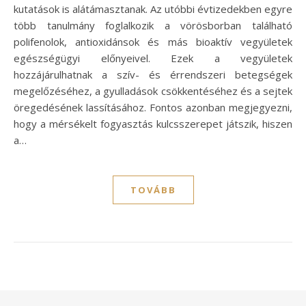
kutatások is alátámasztanak. Az utóbbi évtizedekben egyre
több tanulmány foglalkozik a vörösborban található
polifenolok, antioxidánsok és más bioaktív vegyületek
egészségügyi előnyeivel. Ezek a vegyületek
hozzájárulhatnak a szív- és érrendszeri betegségek
megelőzéséhez, a gyulladások csökkentéséhez és a sejtek
öregedésének lassításához. Fontos azonban megjegyezni,
hogy a mérsékelt fogyasztás kulcsszerepet játszik, hiszen
a…
TOVÁBB