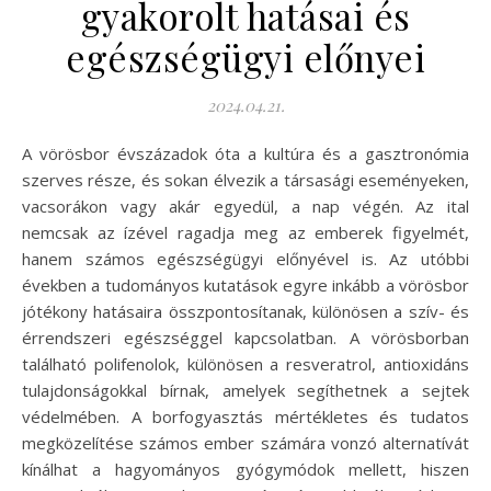
gyakorolt hatásai és
egészségügyi előnyei
2024.04.21.
A vörösbor évszázadok óta a kultúra és a gasztronómia
szerves része, és sokan élvezik a társasági eseményeken,
vacsorákon vagy akár egyedül, a nap végén. Az ital
nemcsak az ízével ragadja meg az emberek figyelmét,
hanem számos egészségügyi előnyével is. Az utóbbi
években a tudományos kutatások egyre inkább a vörösbor
jótékony hatásaira összpontosítanak, különösen a szív- és
érrendszeri egészséggel kapcsolatban. A vörösborban
található polifenolok, különösen a resveratrol, antioxidáns
tulajdonságokkal bírnak, amelyek segíthetnek a sejtek
védelmében. A borfogyasztás mértékletes és tudatos
megközelítése számos ember számára vonzó alternatívát
kínálhat a hagyományos gyógymódok mellett, hiszen