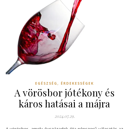
,
EGÉSZSÉG
ÉRDEKESSÉGEK
A vörösbor jótékony és
káros hatásai a májra
2024.07.29.
A vörösbor, amely évszázadok óta népszerű választás az