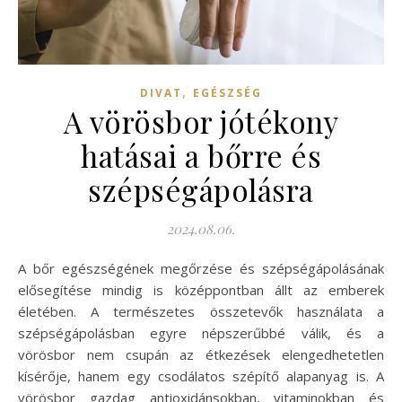
,
DIVAT
EGÉSZSÉG
A vörösbor jótékony
hatásai a bőrre és
szépségápolásra
2024.08.06.
A bőr egészségének megőrzése és szépségápolásának
elősegítése mindig is középpontban állt az emberek
életében. A természetes összetevők használata a
szépségápolásban egyre népszerűbbé válik, és a
vörösbor nem csupán az étkezések elengedhetetlen
kísérője, hanem egy csodálatos szépítő alapanyag is. A
vörösbor gazdag antioxidánsokban, vitaminokban és