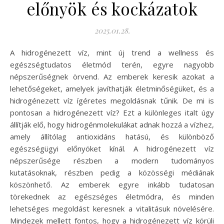
előnyök és kockázatok
2025.01.28.
A hidrogénezett víz, mint új trend a wellness és
egészségtudatos életmód terén, egyre nagyobb
népszerűségnek örvend. Az emberek keresik azokat a
lehetőségeket, amelyek javíthatják életminőségüket, és a
hidrogénezett víz ígéretes megoldásnak tűnik. De mi is
pontosan a hidrogénezett víz? Ezt a különleges italt úgy
állítják elő, hogy hidrogénmolekulákat adnak hozzá a vízhez,
amely állítólag antioxidáns hatású, és különböző
egészségügyi előnyöket kínál. A hidrogénezett víz
népszerűsége részben a modern tudományos
kutatásoknak, részben pedig a közösségi médiának
köszönhető. Az emberek egyre inkább tudatosan
törekednek az egészséges életmódra, és minden
lehetséges megoldást keresnek a vitalitásuk növelésére.
Mindezek mellett fontos, hogy a hidrogénezett víz körüli