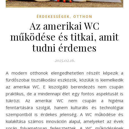
,
ÉRDEKESSÉGEK
OTTHON
Az amerikai WC
működése és titkai, amit
tudni érdemes
2025.02.16.
A modern otthonok elengedhetetlen részét képezik a
fürdőszobai tisztálkodási eszközök, közülük is kiemelkedik
az amerikai WC. E kiszolgáló berendezés nem csupán
praktikus, de a mindennapi élet egy fontos aspektusát is
tükrözi. Az amerikai WC nem csupán a higiénia
fenntartására szolgál, hanem kulturális és technológiai
szempontból is érdekes jelenség. A WC működése és
kialakítása számos innováción alapul, amelyeket az évek
során folyamatosan fejlesztettek. A WC működésének