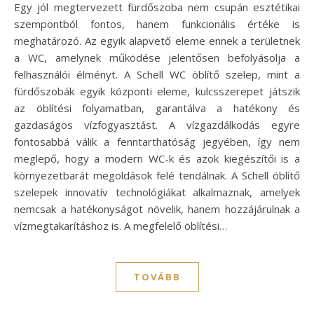
Egy jól megtervezett fürdőszoba nem csupán esztétikai
szempontból fontos, hanem funkcionális értéke is
meghatározó. Az egyik alapvető eleme ennek a területnek
a WC, amelynek működése jelentősen befolyásolja a
felhasználói élményt. A Schell WC öblítő szelep, mint a
fürdőszobák egyik központi eleme, kulcsszerepet játszik
az öblítési folyamatban, garantálva a hatékony és
gazdaságos vízfogyasztást. A vízgazdálkodás egyre
fontosabbá válik a fenntarthatóság jegyében, így nem
meglepő, hogy a modern WC-k és azok kiegészítői is a
környezetbarát megoldások felé tendálnak. A Schell öblítő
szelepek innovatív technológiákat alkalmaznak, amelyek
nemcsak a hatékonyságot növelik, hanem hozzájárulnak a
vízmegtakarításhoz is. A megfelelő öblítési…
TOVÁBB