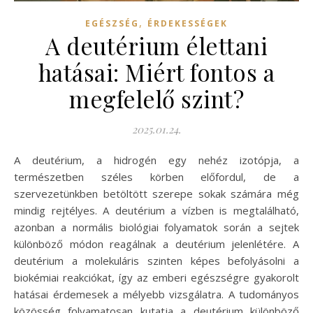
,
EGÉSZSÉG
ÉRDEKESSÉGEK
A deutérium élettani
hatásai: Miért fontos a
megfelelő szint?
2025.01.24.
A deutérium, a hidrogén egy nehéz izotópja, a
természetben széles körben előfordul, de a
szervezetünkben betöltött szerepe sokak számára még
mindig rejtélyes. A deutérium a vízben is megtalálható,
azonban a normális biológiai folyamatok során a sejtek
különböző módon reagálnak a deutérium jelenlétére. A
deutérium a molekuláris szinten képes befolyásolni a
biokémiai reakciókat, így az emberi egészségre gyakorolt
hatásai érdemesek a mélyebb vizsgálatra. A tudományos
közösség folyamatosan kutatja a deutérium különböző