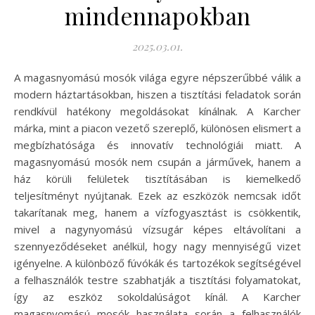
mindennapokban
2025.03.01.
A magasnyomású mosók világa egyre népszerűbbé válik a
modern háztartásokban, hiszen a tisztítási feladatok során
rendkívül hatékony megoldásokat kínálnak. A Karcher
márka, mint a piacon vezető szereplő, különösen elismert a
megbízhatósága és innovatív technológiái miatt. A
magasnyomású mosók nem csupán a járművek, hanem a
ház körüli felületek tisztításában is kiemelkedő
teljesítményt nyújtanak. Ezek az eszközök nemcsak időt
takarítanak meg, hanem a vízfogyasztást is csökkentik,
mivel a nagynyomású vízsugár képes eltávolítani a
szennyeződéseket anélkül, hogy nagy mennyiségű vizet
igényelne. A különböző fúvókák és tartozékok segítségével
a felhasználók testre szabhatják a tisztítási folyamatokat,
így az eszköz sokoldalúságot kínál. A Karcher
magasnyomású mosók használata során a felhasználók