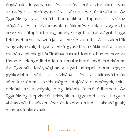
Angliának folyamatos és tartós erőfeszítésekre van
szüksége a vízfogyasztás csökkentése érdekében. Az
ügynökség az elmúlt hónapokban tapasztalt száraz
időjárás és a vízforrások csökkenése miatt aggasztó
helyzetet állapított meg, amely sürgeti a lakosságot, hogy
felelősebben használja a vízkészleteit. A szakértők
hangsúlyozzák, hogy a vízfogyasztás csökkentése nem
csupán a jelenlegi körülmények miatt fontos, hanem hosszú
távon is elengedhetetlen a fenntartható jövő érdekében.
Az Egyesült Királyságban a nyári hónapok során egyre
gyakoribbá válik a vízhiány, és a klímaváltozás
következtében a szélsőséges időjárási események, mint
például az aszályok, még inkább felerősödhetnek. Az
ügynökség képviselői felhívják a figyelmet arra, hogy a
vízhasználat csökkentése érdekében mind a lakosságnak,
mind a vállalatoknak…
TOVÁBB