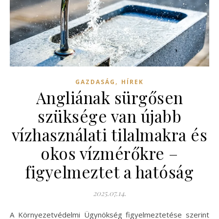
,
GAZDASÁG
HÍREK
Angliának sürgősen
szüksége van újabb
vízhasználati tilalmakra és
okos vízmérőkre –
figyelmeztet a hatóság
2025.07.14.
A Környezetvédelmi Ügynökség figyelmeztetése szerint