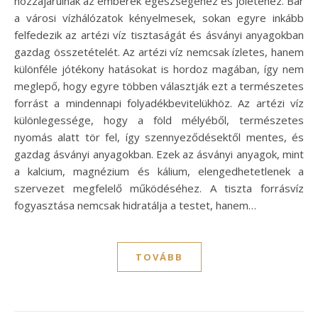
hozzájárulnak az emberek egészségéhez és jólétéhez. Bár
a városi vízhálózatok kényelmesek, sokan egyre inkább
felfedezik az artézi víz tisztaságát és ásványi anyagokban
gazdag összetételét. Az artézi víz nemcsak ízletes, hanem
különféle jótékony hatásokat is hordoz magában, így nem
meglepő, hogy egyre többen választják ezt a természetes
forrást a mindennapi folyadékbevitelükhöz. Az artézi víz
különlegessége, hogy a föld mélyéből, természetes
nyomás alatt tör fel, így szennyeződésektől mentes, és
gazdag ásványi anyagokban. Ezek az ásványi anyagok, mint
a kalcium, magnézium és kálium, elengedhetetlenek a
szervezet megfelelő működéséhez. A tiszta forrásvíz
fogyasztása nemcsak hidratálja a testet, hanem…
TOVÁBB