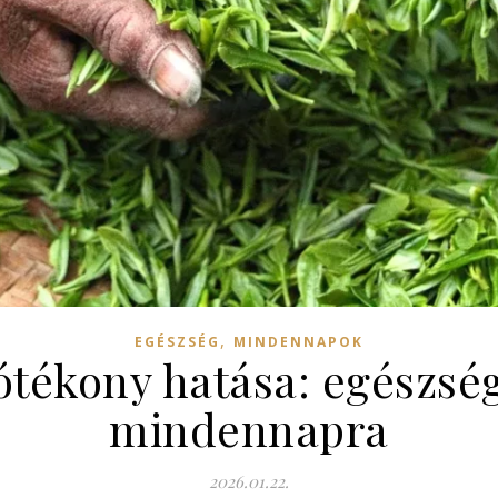
,
EGÉSZSÉG
MINDENNAPOK
jótékony hatása: egészség 
mindennapra
2026.01.22.