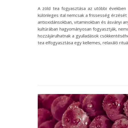
A zöld tea fogyasztása az utóbbi években 
különleges ital nemcsak a frissesség érzését
antioxidánsokban, vitaminokban és ásványi 
kultúrában hagyományosan fogyasztják, nemcsa
hozzájárulhatnak a gyulladások csökkentéséh
tea elfogyasztása egy kellemes, relaxáló ritu