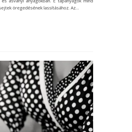
n és ásványi anyagokban. E tápanyagok mind
sejtek öregedésének lassításához. Az…