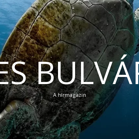
ES BULVÁ
A hírmagazin