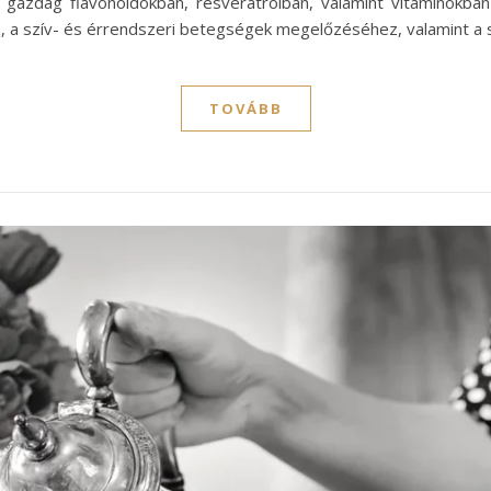
 gazdag flavonoidokban, resveratrolban, valamint vitaminokba
 a szív- és érrendszeri betegségek megelőzéséhez, valamint a 
TOVÁBB