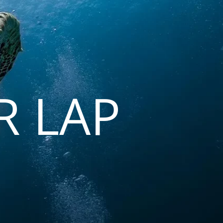
R LAP