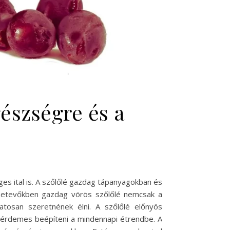
gészségre és a
es ital is. A szőlőlé gazdag tápanyagokban és
szetevőkben gazdag vörös szőlőlé nemcsak a
atosan szeretnének élni. A szőlőlé előnyös
 érdemes beépíteni a mindennapi étrendbe. A