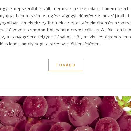
egyre népszerűbbé vált, nemcsak az íze miatt, hanem azért i
 nyújtja, hanem számos egészségügyi előnyével is hozzájárulhat 
anyagokban, amelyek segíthetnek a sejtek védelmében és a szer
k élvezeti szempontból, hanem orvosi céllal is. A zöld tea külö
ez, az anyagcsere felgyorsításához, sőt, a szív- és érrendszeri
álé is lehet, amely segít a stressz csökkentésében…
TOVÁBB