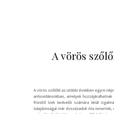
A vörös szőlő
A vörös szőlőlé az utóbbi években egyre néps
antioxidánsokban, amelyek hozzájárulhatna
frissítő ízek kedvelői számára kínál izga
tulajdonságai már évszázadok óta ismertek,