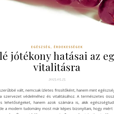
,
EGÉSZSÉG
ÉRDEKESSÉGEK
lé jótékony hatásai az e
vitalitásra
2025.05.25.
zerűbbé vált, nemcsak ízletes frissítőként, hanem mint egészség
k a szervezet védelméhez és vitalitásához. A természetes ös
lmas lehetőségeket, hanem azok számára is, akik egészségtud
 de a modern tudomány most már képes bizonyítani, hogy miért