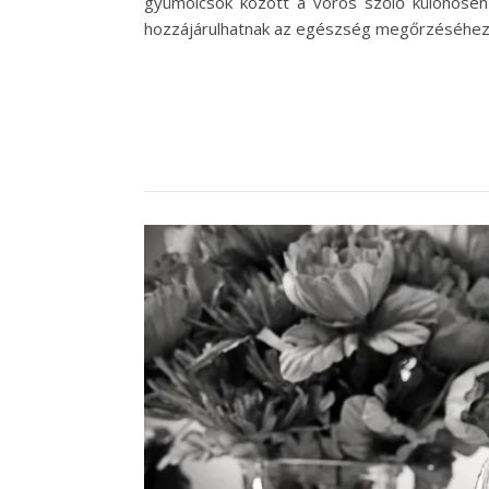
gyümölcsök között a vörös szőlő különösen
hozzájárulhatnak az egészség megőrzéséhez,