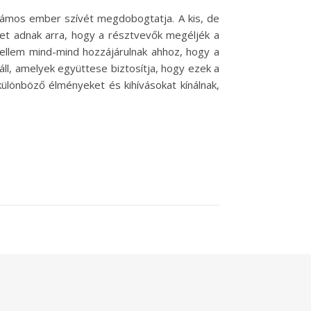
számos ember szívét megdobogtatja. A kis, de
get adnak arra, hogy a résztvevők megéljék a
zellem mind-mind hozzájárulnak ahhoz, hogy a
l, amelyek együttese biztosítja, hogy ezek a
lönböző élményeket és kihívásokat kínálnak,