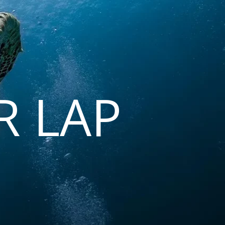
R LAP