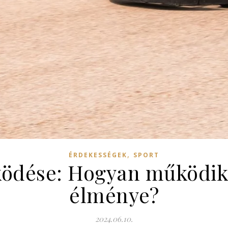
,
ÉRDEKESSÉGEK
SPORT
ödése: Hogyan működik
élménye?
2024.06.10.