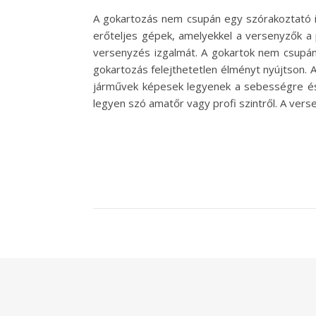
A gokartozás nem csupán egy szórakoztató id
erőteljes gépek, amelyekkel a versenyzők a 
versenyzés izgalmát. A gokartok nem csupán 
gokartozás felejthetetlen élményt nyújtson.
járművek képesek legyenek a sebességre és 
legyen szó amatőr vagy profi szintről. A vers