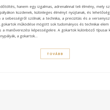
őtöltés, hanem egy izgalmas, adrenalinnal teli élmény, mely 
pályákon küzdenek, különleges élményt nyújtanak, és lehetősé
a sebességről szólnak; a technika, a precizitás és a versenys
 A gokartok működése mögött sok tudományos és technikai elem ál
a manőverezési képességekre. A gokartok különböző típusai kü
enypályák, a gokartok…
TOVÁBB