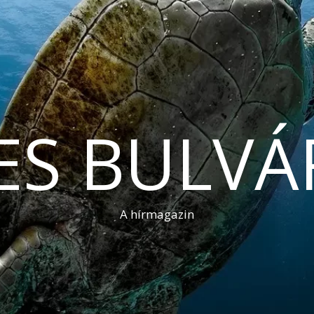
ES BULVÁ
A hírmagazin