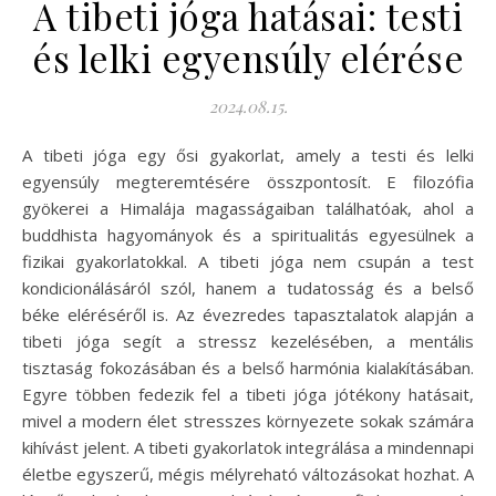
A tibeti jóga hatásai: testi
és lelki egyensúly elérése
2024.08.15.
A tibeti jóga egy ősi gyakorlat, amely a testi és lelki
egyensúly megteremtésére összpontosít. E filozófia
gyökerei a Himalája magasságaiban találhatóak, ahol a
buddhista hagyományok és a spiritualitás egyesülnek a
fizikai gyakorlatokkal. A tibeti jóga nem csupán a test
kondicionálásáról szól, hanem a tudatosság és a belső
béke eléréséről is. Az évezredes tapasztalatok alapján a
tibeti jóga segít a stressz kezelésében, a mentális
tisztaság fokozásában és a belső harmónia kialakításában.
Egyre többen fedezik fel a tibeti jóga jótékony hatásait,
mivel a modern élet stresszes környezete sokak számára
kihívást jelent. A tibeti gyakorlatok integrálása a mindennapi
életbe egyszerű, mégis mélyreható változásokat hozhat. A