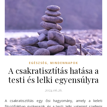
,
EGÉSZSÉG
MINDENNAPOK
A csakratisztítás hatása a
testi és lelki egyensúlyra
2024.06.26.
A csakratisztítás egy ősi hagyomány, amely a keleti
filozófiákban gyökerezik, és a testi, lelki, valamint szellemi