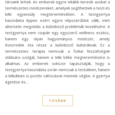
társaink lettek. Az emberek egyre inkább keresik azokat a
természetes módszereket, amelyek segíthetnek a testi és
lelki egyensúly megteremtésében. A testgyertya
használata éppen ezért egyre népszerűbbé válik, mint
alternatív megoldás a különböző problémák kezelésére. A
testgyertya nem csupán egy egyszerű wellness eszköz,
hanem egy olyan hagyományos módszer, amely
évezredek óta része a különböző kultúráknak. Ez a
természetes terápia nemcsak a fizikai feszültségek
oldására szolgál, hanem a lelki béke megteremtésére is
alkalmas. Az emberek sokszor tapasztalják, hogy a
testgyertya használata során nemcsak a testükben, hanem
a lelkükben is pozitív változások mennek végbe. A gyertya
égetése és…
TOVÁBB