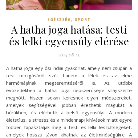
,
EGÉSZSÉG
SPORT
A hatha joga hatása: testi
és lelki egyensúly elérése
2024.08.13.
A hatha jóga egy ősi indiai gyakorlat, amely nem csupán a
test mozgásáról szól, hanem a lélek és az elme
harmóniájának megteremtéséről is. Az utóbbi
évtizedekben a hatha jóga népszerűsége világszerte
megnőtt, hiszen sokan keresnek olyan módszereket,
amelyek segítségével jobban érezhetik magukat a
bőrükben, és elérhetik a belső egyensúlyt. A modern
életstílus, a stressz és a mindennapi kihívások miatt egyre
többen tapasztalják meg a testi és lelki feszültségeket,
amelyek hosszú távon kihatnak az életminőségükre. A