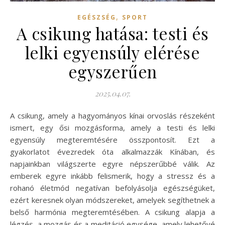
,
EGÉSZSÉG
SPORT
A csikung hatása: testi és
lelki egyensúly elérése
egyszerűen
2025.04.07.
A csikung, amely a hagyományos kínai orvoslás részeként
ismert, egy ősi mozgásforma, amely a testi és lelki
egyensúly megteremtésére összpontosít. Ezt a
gyakorlatot évezredek óta alkalmazzák Kínában, és
napjainkban világszerte egyre népszerűbbé válik. Az
emberek egyre inkább felismerik, hogy a stressz és a
rohanó életmód negatívan befolyásolja egészségüket,
ezért keresnek olyan módszereket, amelyek segíthetnek a
belső harmónia megteremtésében. A csikung alapja a
légzés, a mozgás és a meditáció egysége, amely lehetővé