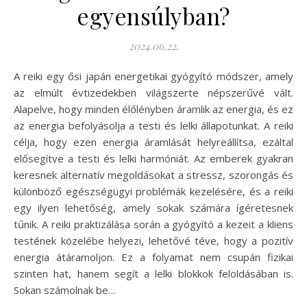
egyensúlyban?
2024.06.22.
A reiki egy ősi japán energetikai gyógyító módszer, amely
az elmúlt évtizedekben világszerte népszerűvé vált.
Alapelve, hogy minden élőlényben áramlik az energia, és ez
az energia befolyásolja a testi és lelki állapotunkat. A reiki
célja, hogy ezen energia áramlását helyreállítsa, ezáltal
elősegítve a testi és lelki harmóniát. Az emberek gyakran
keresnek alternatív megoldásokat a stressz, szorongás és
különböző egészségügyi problémák kezelésére, és a reiki
egy ilyen lehetőség, amely sokak számára ígéretesnek
tűnik. A reiki praktizálása során a gyógyító a kezeit a kliens
testének közelébe helyezi, lehetővé téve, hogy a pozitív
energia átáramoljon. Ez a folyamat nem csupán fizikai
szinten hat, hanem segít a lelki blokkok feloldásában is.
Sokan számolnak be…