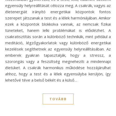
egyensúly helyreállítását célozza meg. A csakrák, vagyis az
életenergiát irányító energetikai központok fontos
szerepet játszanak a test és a lélek harmóniájában. Amikor
ezek a központok blokkolva vannak, az nemcsak fizikai
tüneteket, hanem lelki problémákat is előidézhet. A
csakratisztítás során a különböző technikák, mint például a
meditáció, légzőgyakorlatok vagy különböző energetikai
kezelések segíthetnek az egyensúly helyreállításában. Az
emberek gyakran tapasztalják, hogy a stressz, a
szorongás vagy a feszültség megnehezíti a mindennapi
életüket. A csakrák harmonikus működése hozzájárulhat
ahhoz, hogy a test és a lélek egyensúlyba kerüljön, így
lehetővé téve a belső békét és a külső…
TOVÁBB