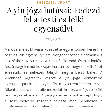
,
EGÉSZSÉG
SPORT
A yin jóga hatásai: Fedezd
fel a testi és lelki
egyensúlyt
2024.05.04.
A modern élet kihívásai közepette egyre többen keresik a
testi és lelki egyensúlyt, ami elengedhetetlen a harmónikus
létezéshez. A stressz, a rohanó életmód és a különféle
feszültségek mind hozzájárulnak ahhoz, hogy feszültséget
érezzünk, és nehezen találjuk meg a belső békét. A
különböző jógafajták között a yin jóga kiemelkedő
szerepet játszik az egyensúly megteremtésében, mivel
főként a lassú, meditatív mozdulatokra és a mély, relaxáló
testhelyzetekre épít. A yin jóga lényege abban rejlik, hogy
a test mélyebb rétegeit célozza meg, különösen a
kötőszöveteket, ízületeket és az energiaközpontokat. Ez a