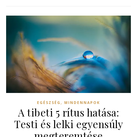
,
EGÉSZSÉG
MINDENNAPOK
A tibeti 5 rítus hatása:
Testi és lelki egyensúly
megteremtése