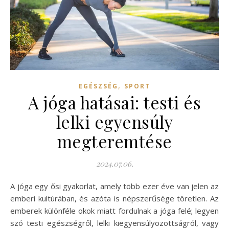
,
EGÉSZSÉG
SPORT
A jóga hatásai: testi és
lelki egyensúly
megteremtése
2024.07.06.
A jóga egy ősi gyakorlat, amely több ezer éve van jelen az
emberi kultúrában, és azóta is népszerűsége töretlen. Az
emberek különféle okok miatt fordulnak a jóga felé; legyen
szó testi egészségről, lelki kiegyensúlyozottságról, vagy