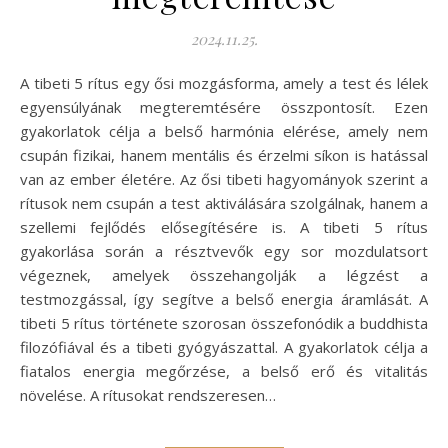
2024.11.25.
A tibeti 5 rítus egy ősi mozgásforma, amely a test és lélek
egyensúlyának megteremtésére összpontosít. Ezen
gyakorlatok célja a belső harmónia elérése, amely nem
csupán fizikai, hanem mentális és érzelmi síkon is hatással
van az ember életére. Az ősi tibeti hagyományok szerint a
rítusok nem csupán a test aktiválására szolgálnak, hanem a
szellemi fejlődés elősegítésére is. A tibeti 5 rítus
gyakorlása során a résztvevők egy sor mozdulatsort
végeznek, amelyek összehangolják a légzést a
testmozgással, így segítve a belső energia áramlását. A
tibeti 5 rítus története szorosan összefonódik a buddhista
filozófiával és a tibeti gyógyászattal. A gyakorlatok célja a
fiatalos energia megőrzése, a belső erő és vitalitás
növelése. A rítusokat rendszeresen…