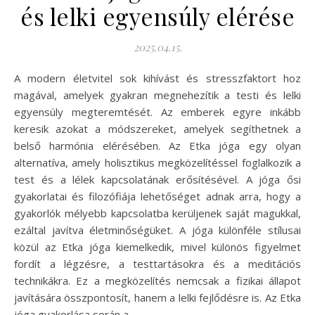
és lelki egyensúly elérése
2025.04.15.
A modern életvitel sok kihívást és stresszfaktort hoz
magával, amelyek gyakran megnehezítik a testi és lelki
egyensúly megteremtését. Az emberek egyre inkább
keresik azokat a módszereket, amelyek segíthetnek a
belső harmónia elérésében. Az Etka jóga egy olyan
alternatíva, amely holisztikus megközelítéssel foglalkozik a
test és a lélek kapcsolatának erősítésével. A jóga ősi
gyakorlatai és filozófiája lehetőséget adnak arra, hogy a
gyakorlók mélyebb kapcsolatba kerüljenek saját magukkal,
ezáltal javítva életminőségüket. A jóga különféle stílusai
közül az Etka jóga kiemelkedik, mivel különös figyelmet
fordít a légzésre, a testtartásokra és a meditációs
technikákra. Ez a megközelítés nemcsak a fizikai állapot
javítására összpontosít, hanem a lelki fejlődésre is. Az Etka
jóga gyakorlása során a…