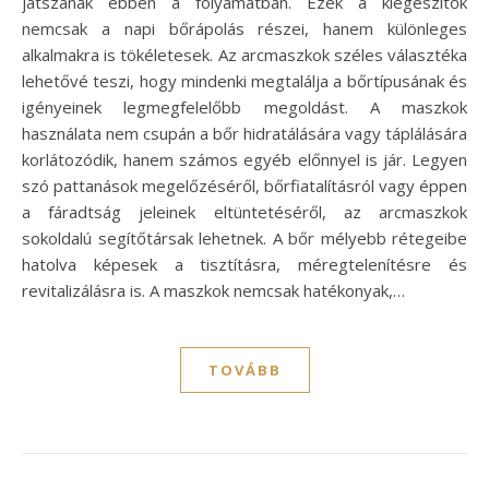
játszanak ebben a folyamatban. Ezek a kiegészítők
nemcsak a napi bőrápolás részei, hanem különleges
alkalmakra is tökéletesek. Az arcmaszkok széles választéka
lehetővé teszi, hogy mindenki megtalálja a bőrtípusának és
igényeinek legmegfelelőbb megoldást. A maszkok
használata nem csupán a bőr hidratálására vagy táplálására
korlátozódik, hanem számos egyéb előnnyel is jár. Legyen
szó pattanások megelőzéséről, bőrfiatalításról vagy éppen
a fáradtság jeleinek eltüntetéséről, az arcmaszkok
sokoldalú segítőtársak lehetnek. A bőr mélyebb rétegeibe
hatolva képesek a tisztításra, méregtelenítésre és
revitalizálásra is. A maszkok nemcsak hatékonyak,…
TOVÁBB