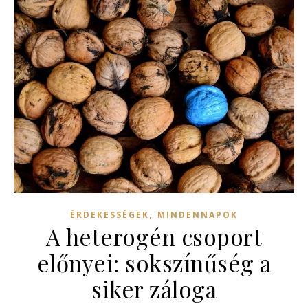
,
ÉRDEKESSÉGEK
MINDENNAPOK
A heterogén csoport
előnyei: sokszínűség a
siker záloga