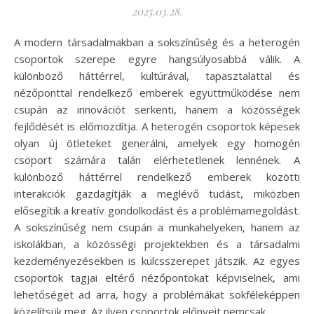
2025.03.28.
A modern társadalmakban a sokszínűség és a heterogén
csoportok szerepe egyre hangsúlyosabbá válik. A
különböző háttérrel, kultúrával, tapasztalattal és
nézőponttal rendelkező emberek együttműködése nem
csupán az innovációt serkenti, hanem a közösségek
fejlődését is előmozdítja. A heterogén csoportok képesek
olyan új ötleteket generálni, amelyek egy homogén
csoport számára talán elérhetetlenek lennének. A
különböző háttérrel rendelkező emberek közötti
interakciók gazdagítják a meglévő tudást, miközben
elősegítik a kreatív gondolkodást és a problémamegoldást.
A sokszínűség nem csupán a munkahelyeken, hanem az
iskolákban, a közösségi projektekben és a társadalmi
kezdeményezésekben is kulcsszerepet játszik. Az egyes
csoportok tagjai eltérő nézőpontokat képviselnek, ami
lehetőséget ad arra, hogy a problémákat sokféleképpen
közelítsük meg. Az ilyen csoportok előnyeit nemcsak…