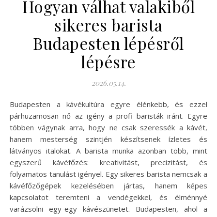
Hogyan válhat valakiből
sikeres barista
Budapesten lépésről
lépésre
2026.05.14.
Budapesten a kávékultúra egyre élénkebb, és ezzel
párhuzamosan nő az igény a profi baristák iránt. Egyre
többen vágynak arra, hogy ne csak szeressék a kávét,
hanem mesterség szintjén készítsenek ízletes és
látványos italokat. A barista munka azonban több, mint
egyszerű kávéfőzés: kreativitást, precizitást, és
folyamatos tanulást igényel. Egy sikeres barista nemcsak a
kávéfőzőgépek kezelésében jártas, hanem képes
kapcsolatot teremteni a vendégekkel, és élménnyé
varázsolni egy-egy kávészünetet. Budapesten, ahol a