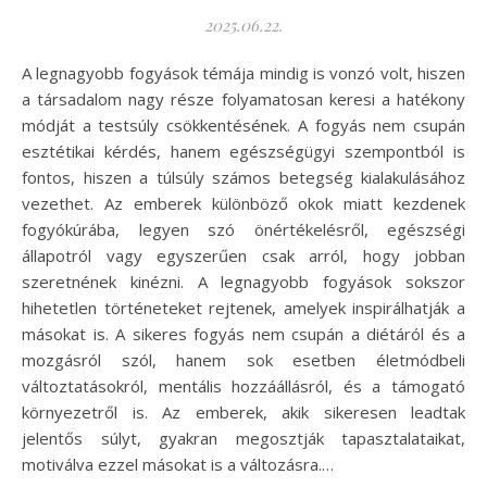
2025.06.22.
A legnagyobb fogyások témája mindig is vonzó volt, hiszen
a társadalom nagy része folyamatosan keresi a hatékony
módját a testsúly csökkentésének. A fogyás nem csupán
esztétikai kérdés, hanem egészségügyi szempontból is
fontos, hiszen a túlsúly számos betegség kialakulásához
vezethet. Az emberek különböző okok miatt kezdenek
fogyókúrába, legyen szó önértékelésről, egészségi
állapotról vagy egyszerűen csak arról, hogy jobban
szeretnének kinézni. A legnagyobb fogyások sokszor
hihetetlen történeteket rejtenek, amelyek inspirálhatják a
másokat is. A sikeres fogyás nem csupán a diétáról és a
mozgásról szól, hanem sok esetben életmódbeli
változtatásokról, mentális hozzáállásról, és a támogató
környezetről is. Az emberek, akik sikeresen leadtak
jelentős súlyt, gyakran megosztják tapasztalataikat,
motiválva ezzel másokat is a változásra.…