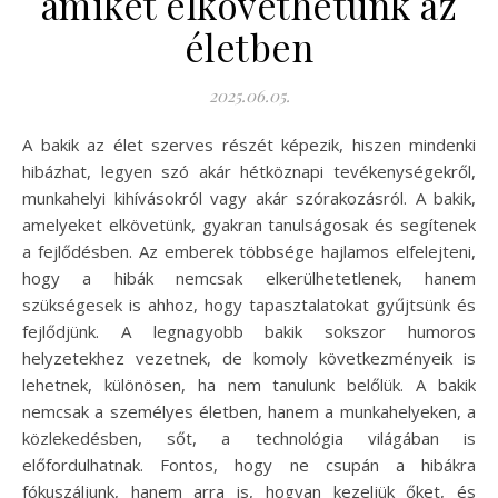
amiket elkövethetünk az
életben
2025.06.05.
A bakik az élet szerves részét képezik, hiszen mindenki
hibázhat, legyen szó akár hétköznapi tevékenységekről,
munkahelyi kihívásokról vagy akár szórakozásról. A bakik,
amelyeket elkövetünk, gyakran tanulságosak és segítenek
a fejlődésben. Az emberek többsége hajlamos elfelejteni,
hogy a hibák nemcsak elkerülhetetlenek, hanem
szükségesek is ahhoz, hogy tapasztalatokat gyűjtsünk és
fejlődjünk. A legnagyobb bakik sokszor humoros
helyzetekhez vezetnek, de komoly következményeik is
lehetnek, különösen, ha nem tanulunk belőlük. A bakik
nemcsak a személyes életben, hanem a munkahelyeken, a
közlekedésben, sőt, a technológia világában is
előfordulhatnak. Fontos, hogy ne csupán a hibákra
fókuszáljunk, hanem arra is, hogyan kezeljük őket, és