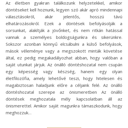
Az életben gyakran találkozunk helyzetekkel, amikor
döntéseket kell hoznunk, legyen szó akár apró mindennapi
választásokról, akár jelentős, hosszú távú
elhatározásokról. Ezek a döntések befolyásolják a
sorsunkat, alakítják a jövőnket, és nem ritkán hatással
vannak a személyes boldogságunkra és sikerünkre.
Sokszor azonban könnyű elcsábulni a külső befolyások,
mások véleménye vagy a megszokott minták követése
által, ez pedig megakadályozhat abban, hogy valóban a
saját utunkat járjuk. Az önálló döntéshozatal nem csupán
egy képesség vagy készség, hanem egy olyan
életfilozófia, amely lehetővé teszi, hogy hitelesen és
magabiztosan haladjunk előre a céljaink felé. Az önálló
döntéshozatal szerepe az önismeretben Az önálló
döntések meghozatala mély kapcsolatban áll az
önismerettel. Amikor saját magunkra támaszkodunk, hogy
meghozzuk…