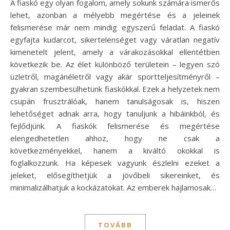
A fiaskó egy olyan fogalom, amely sokunk számára ismerős
lehet, azonban a mélyebb megértése és a jeleinek
felismerése már nem mindig egyszerű feladat. A fiaskó
egyfajta kudarcot, sikertelenséget vagy váratlan negatív
kimenetelt jelent, amely a várakozásokkal ellentétben
következik be. Az élet különböző területein – legyen szó
üzletről, magánéletről vagy akár sportteljesítményről –
gyakran szembesülhetünk fiaskókkal. Ezek a helyzetek nem
csupán frusztrálóak, hanem tanulságosak is, hiszen
lehetőséget adnak arra, hogy tanuljunk a hibáinkból, és
fejlődjünk. A fiaskók felismerése és megértése
elengedhetetlen ahhoz, hogy ne csak a
következményekkel, hanem a kiváltó okokkal is
foglalkozzunk. Ha képesek vagyunk észlelni ezeket a
jeleket, elősegíthetjük a jövőbeli sikereinket, és
minimalizálhatjuk a kockázatokat. Az emberek hajlamosak…
TOVÁBB