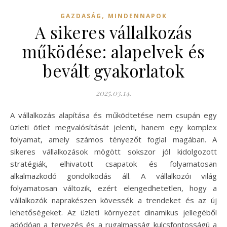
,
GAZDASÁG
MINDENNAPOK
A sikeres vállalkozás
működése: alapelvek és
bevált gyakorlatok
2025.03.14.
A vállalkozás alapítása és működtetése nem csupán egy
üzleti ötlet megvalósítását jelenti, hanem egy komplex
folyamat, amely számos tényezőt foglal magában. A
sikeres vállalkozások mögött sokszor jól kidolgozott
stratégiák, elhivatott csapatok és folyamatosan
alkalmazkodó gondolkodás áll. A vállalkozói világ
folyamatosan változik, ezért elengedhetetlen, hogy a
vállalkozók naprakészen kövessék a trendeket és az új
lehetőségeket. Az üzleti környezet dinamikus jellegéből
adódóan a tervezés és a rugalmasság kulcsfontosságú a