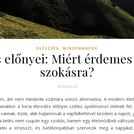
,
EGÉSZSÉG
MINDENNAPOK
 előnyei: Miért érdemes 
szokásra?
2025.05.25.
, ám nem mindenki számára vonzó alternatíva. A modern életst
anakkor a korai ébredés előnyei széles spektrumot ölelnek fel
 vannak. Azok, akik hajlamosak a napfelkeltével kezdeni a napot,
ai kelés nem csupán egy szokás, hanem egy életmódbeli változás
zelni a stresszt, és hatékonyabban szervezik meg a napjukat.