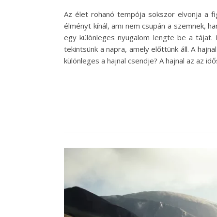
Az élet rohanó tempója sokszor elvonja a fi
élményt kínál, ami nem csupán a szemnek, han
egy különleges nyugalom lengte be a tájat. 
tekintsünk a napra, amely előttünk áll. A haj
különleges a hajnal csendje? A hajnal az az id