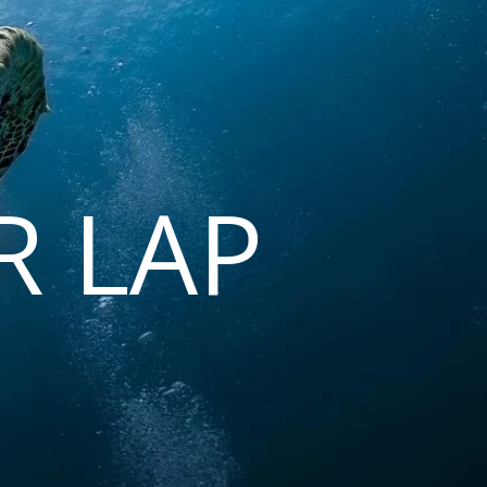
R LAP