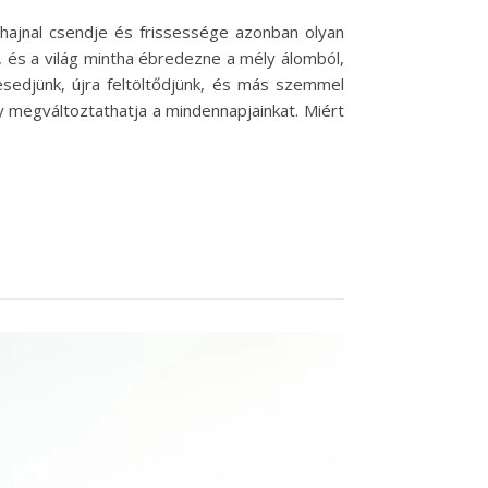
 hajnal csendje és frissessége azonban olyan
, és a világ mintha ébredezne a mély álomból,
esedjünk, újra feltöltődjünk, és más szemmel
ly megváltoztathatja a mindennapjainkat. Miért