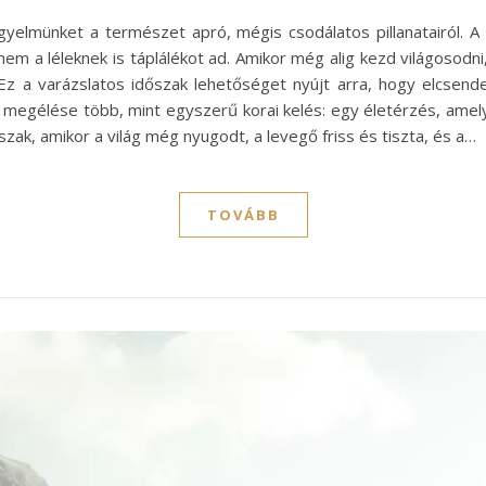
gyelmünket a természet apró, mégis csodálatos pillanatairól. A
em a léleknek is táplálékot ad. Amikor még alig kezd világosodni
Ez a varázslatos időszak lehetőséget nyújt arra, hogy elcsend
nal megélése több, mint egyszerű korai kelés: egy életérzés, ame
őszak, amikor a világ még nyugodt, a levegő friss és tiszta, és a…
TOVÁBB