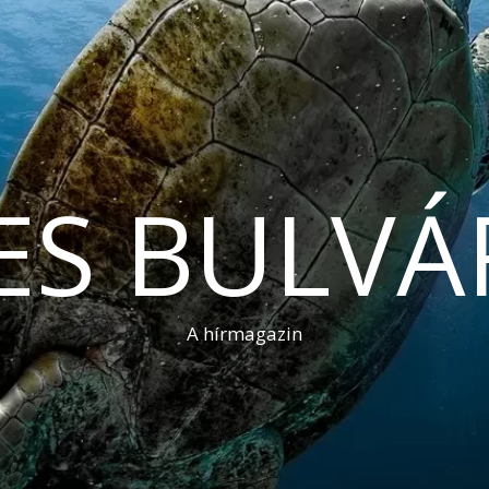
ES BULVÁ
A hírmagazin