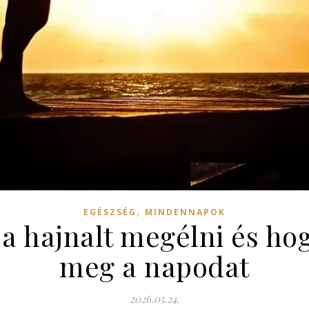
,
EGÉSZSÉG
MINDENNAPOK
a hajnalt megélni és hog
meg a napodat
2026.05.24.