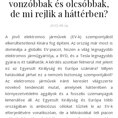
vonzóbbak és olcsóbbak,
de mi rejlik a háttérben?
2025.06.14.
A jövő elektromos járművek (EV-k) szempontjából
elkerülhetetlenül Kínára fog építeni. Az ország már most is
dominálja a globális EV-piacot, hiszen a világ legnagyobb
elektromos járműgyártója, a BYD, és a Tesla legnagyobb
gyárai is itt találhatók. A kérdés azonban felmerül: mit jelent
ez az Egyesült Királyság és Európa számára? Milyen
hatásokkal járhat ez a nemzeti biztonság szempontjából?
Az elektromos járművek iránti kereslet világszerte
növekvő tendenciát mutat, amelynek hátterében a
környezetvédelmi aggályok és a fosszilis üzemanyagok
kimerülése áll. Az Egyesült Királyság és Európa több
országában is ambiciózus célokat tűztek ki az EV-k
elterjedésére vonatkozóan, de a kihívásokkal teli piacon