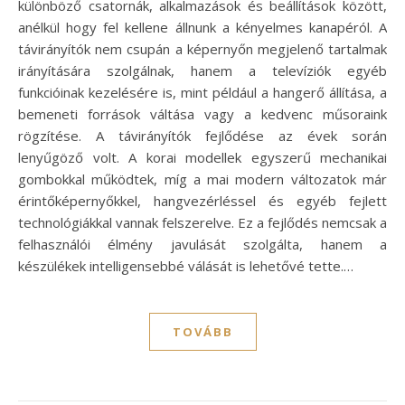
különböző csatornák, alkalmazások és beállítások között,
anélkül hogy fel kellene állnunk a kényelmes kanapéról. A
távirányítók nem csupán a képernyőn megjelenő tartalmak
irányítására szolgálnak, hanem a televíziók egyéb
funkcióinak kezelésére is, mint például a hangerő állítása, a
bemeneti források váltása vagy a kedvenc műsoraink
rögzítése. A távirányítók fejlődése az évek során
lenyűgöző volt. A korai modellek egyszerű mechanikai
gombokkal működtek, míg a mai modern változatok már
érintőképernyőkkel, hangvezérléssel és egyéb fejlett
technológiákkal vannak felszerelve. Ez a fejlődés nemcsak a
felhasználói élmény javulását szolgálta, hanem a
készülékek intelligensebbé válását is lehetővé tette.…
TOVÁBB