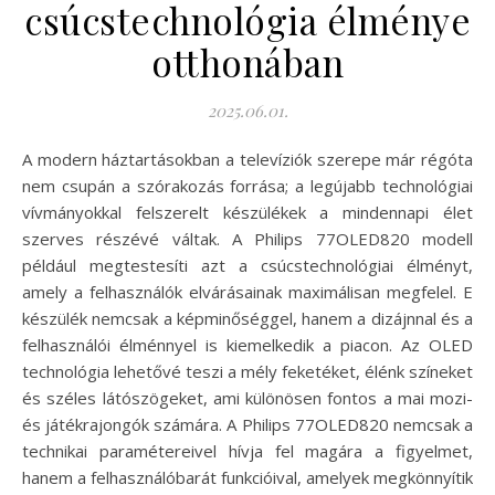
csúcstechnológia élménye
otthonában
2025.06.01.
A modern háztartásokban a televíziók szerepe már régóta
nem csupán a szórakozás forrása; a legújabb technológiai
vívmányokkal felszerelt készülékek a mindennapi élet
szerves részévé váltak. A Philips 77OLED820 modell
például megtestesíti azt a csúcstechnológiai élményt,
amely a felhasználók elvárásainak maximálisan megfelel. E
készülék nemcsak a képminőséggel, hanem a dizájnnal és a
felhasználói élménnyel is kiemelkedik a piacon. Az OLED
technológia lehetővé teszi a mély feketéket, élénk színeket
és széles látószögeket, ami különösen fontos a mai mozi-
és játékrajongók számára. A Philips 77OLED820 nemcsak a
technikai paramétereivel hívja fel magára a figyelmet,
hanem a felhasználóbarát funkcióival, amelyek megkönnyítik