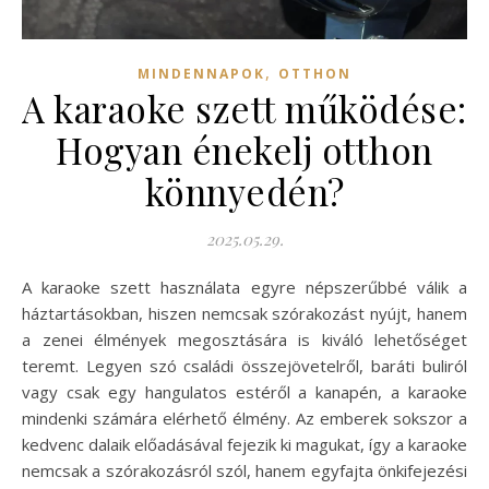
,
MINDENNAPOK
OTTHON
A karaoke szett működése:
Hogyan énekelj otthon
könnyedén?
2025.05.29.
A karaoke szett használata egyre népszerűbbé válik a
háztartásokban, hiszen nemcsak szórakozást nyújt, hanem
a zenei élmények megosztására is kiváló lehetőséget
teremt. Legyen szó családi összejövetelről, baráti buliról
vagy csak egy hangulatos estéről a kanapén, a karaoke
mindenki számára elérhető élmény. Az emberek sokszor a
kedvenc dalaik előadásával fejezik ki magukat, így a karaoke
nemcsak a szórakozásról szól, hanem egyfajta önkifejezési