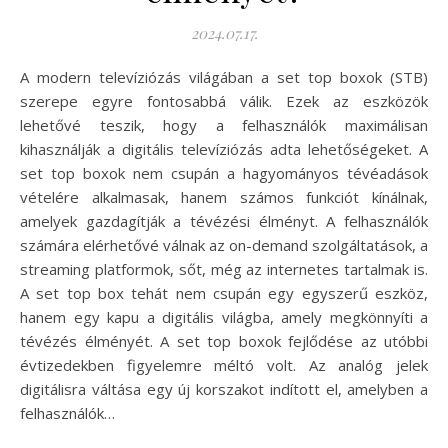
2024.07.17.
A modern televíziózás világában a set top boxok (STB)
szerepe egyre fontosabbá válik. Ezek az eszközök
lehetővé teszik, hogy a felhasználók maximálisan
kihasználják a digitális televíziózás adta lehetőségeket. A
set top boxok nem csupán a hagyományos tévéadások
vételére alkalmasak, hanem számos funkciót kínálnak,
amelyek gazdagítják a tévézési élményt. A felhasználók
számára elérhetővé válnak az on-demand szolgáltatások, a
streaming platformok, sőt, még az internetes tartalmak is.
A set top box tehát nem csupán egy egyszerű eszköz,
hanem egy kapu a digitális világba, amely megkönnyíti a
tévézés élményét. A set top boxok fejlődése az utóbbi
évtizedekben figyelemre méltó volt. Az analóg jelek
digitálisra váltása egy új korszakot indított el, amelyben a
felhasználók…