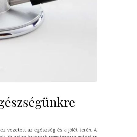
egészségünkre
hez vezetett az egészség és a jólét terén. A