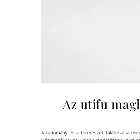
Az utifu mag
A tudomány és a természet találkozása mindi