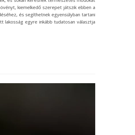
nek, és sokan keresnek természetes módokat
 növényt, kiemelkedő szerepet játszik ebben a
déséhez, és segíthetnek egyensúlyban tartani
őtt lakosság egyre inkább tudatosan választja