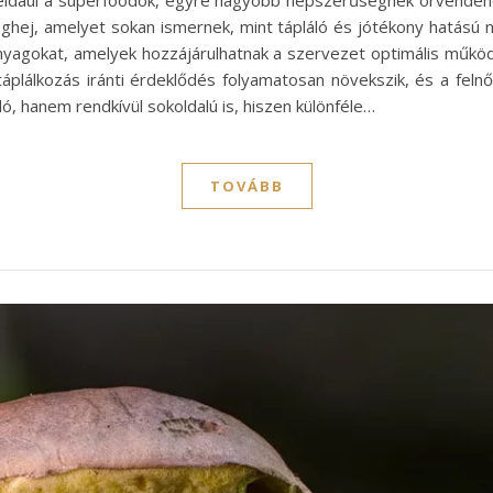
például a superfoodok, egyre nagyobb népszerűségnek örvende
maghej, amelyet sokan ismernek, mint tápláló és jótékony hatású
yagokat, amelyek hozzájárulhatnak a szervezet optimális műkö
táplálkozás iránti érdeklődés folyamatosan növekszik, és a feln
ó, hanem rendkívül sokoldalú is, hiszen különféle…
TOVÁBB