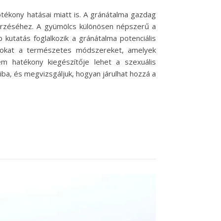
ótékony hatásai miatt is. A gránátalma gazdag
őrzéséhez. A gyümölcs különösen népszerű a
kutatás foglalkozik a gránátalma potenciális
azokat a természetes módszereket, amelyek
nem hatékony kiegészítője lehet a szexuális
a, és megvizsgáljuk, hogyan járulhat hozzá a