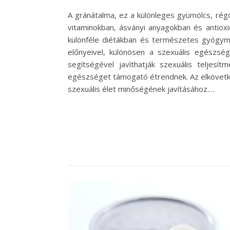
A gránátalma, ez a különleges gyümölcs, régó
vitaminokban, ásványi anyagokban és antio
különféle diétákban és természetes gyógymód
előnyeivel, különösen a szexuális egészs
segítségével javíthatják szexuális teljesí
egészséget támogató étrendnek. Az elkövetke
szexuális élet minőségének javításához.…