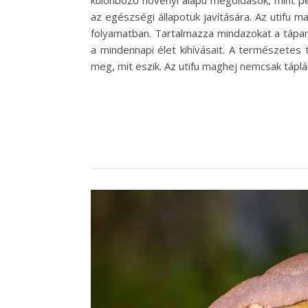
különböző növényi alapú megoldások, mint 
az egészségi állapotuk javítására. Az utifu 
folyamatban. Tartalmazza mindazokat a tápan
a mindennapi élet kihívásait. A természetes 
meg, mit eszik. Az utifu maghej nemcsak táplál