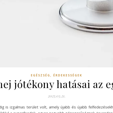
,
EGÉSZSÉG
ÉRDEKESSÉGEK
hej jótékony hatásai az 
2025.03.21.
g is izgalmas terület volt, amely újabb és újabb felfedezések