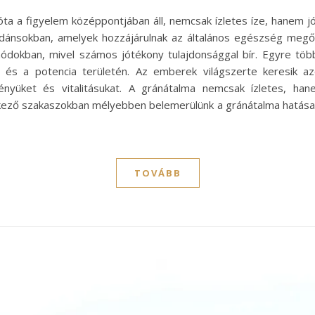
ta a figyelem középpontjában áll, nemcsak ízletes íze, hanem j
xidánsokban, amelyek hozzájárulnak az általános egészség meg
okban, mivel számos jótékony tulajdonsággal bír. Egyre több 
ég és a potencia területén. Az emberek világszerte keresik 
tményüket és vitalitásukat. A gránátalma nemcsak ízletes, ha
ző szakaszokban mélyebben belemerülünk a gránátalma hatásaib
TOVÁBB