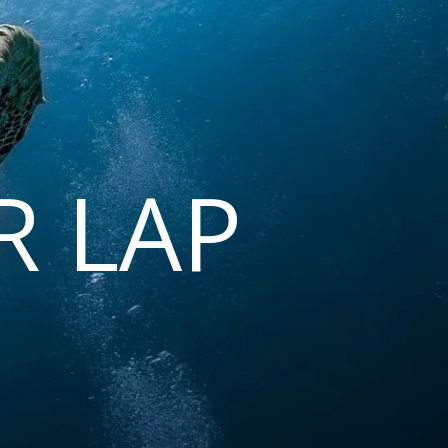
R LAP