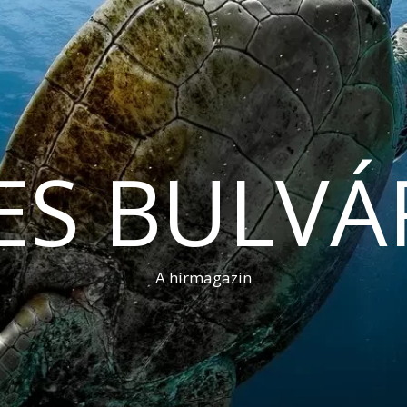
ES BULVÁ
A hírmagazin