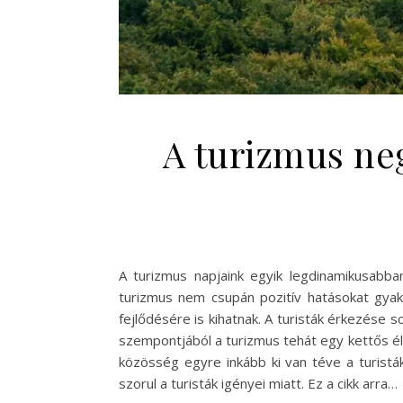
A turizmus neg
A turizmus napjaink egyik legdinamikusabba
turizmus nem csupán pozitív hatásokat gyak
fejlődésére is kihatnak. A turisták érkezése s
szempontjából a turizmus tehát egy kettős él
közösség egyre inkább ki van téve a turistá
szorul a turisták igényei miatt. Ez a cikk arra…