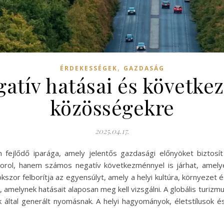
,
ÉRDEKESSÉGEK
GAZDASÁG
atív hatásai és követke
közösségekre
2025.04.17.
n fejlődő iparága, amely jelentős gazdasági előnyöket biztos
orol, hanem számos negatív következménnyel is járhat, amely
okszor felborítja az egyensúlyt, amely a helyi kultúra, környezet
, amelynek hatásait alaposan meg kell vizsgálni. A globális tur
k által generált nyomásnak. A helyi hagyományok, életstílusok