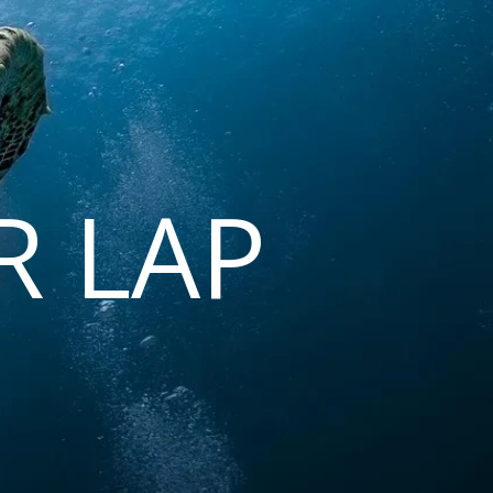
R LAP