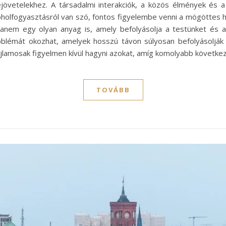
övetelekhez. A társadalmi interakciók, a közös élmények és a
holfogyasztásról van szó, fontos figyelembe venni a mögöttes h
hanem egy olyan anyag is, amely befolyásolja a testünket és
blémát okozhat, amelyek hosszú távon súlyosan befolyásoljá
y hajlamosak figyelmen kívül hagyni azokat, amíg komolyabb követ
TOVÁBB