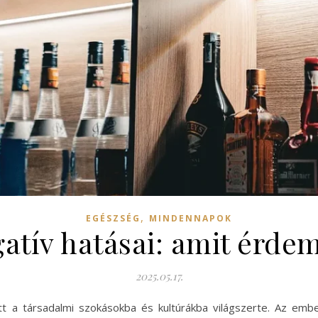
,
EGÉSZSÉG
MINDENNAPOK
atív hatásai: amit érde
2025.05.17.
 a társadalmi szokásokba és kultúrákba világszerte. Az ember