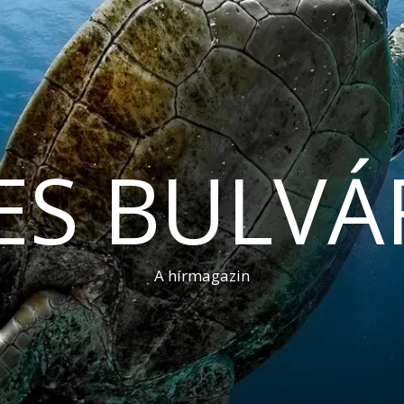
ES BULVÁ
A hírmagazin