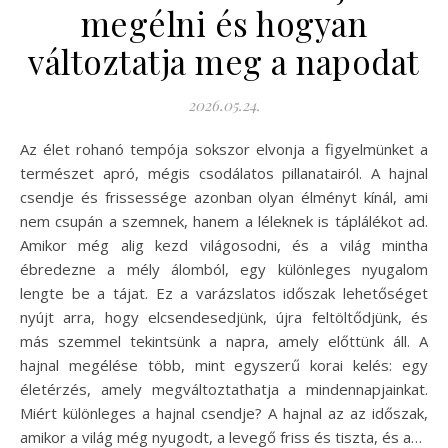
megélni és hogyan
változtatja meg a napodat
2026.05.24.
Az élet rohanó tempója sokszor elvonja a figyelmünket a
természet apró, mégis csodálatos pillanatairól. A hajnal
csendje és frissessége azonban olyan élményt kínál, ami
nem csupán a szemnek, hanem a léleknek is táplálékot ad.
Amikor még alig kezd világosodni, és a világ mintha
ébredezne a mély álomból, egy különleges nyugalom
lengte be a tájat. Ez a varázslatos időszak lehetőséget
nyújt arra, hogy elcsendesedjünk, újra feltöltődjünk, és
más szemmel tekintsünk a napra, amely előttünk áll. A
hajnal megélése több, mint egyszerű korai kelés: egy
életérzés, amely megváltoztathatja a mindennapjainkat.
Miért különleges a hajnal csendje? A hajnal az az időszak,
amikor a világ még nyugodt, a levegő friss és tiszta, és a…